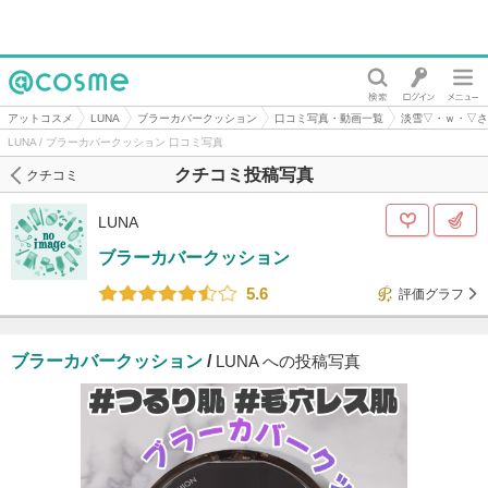
@cosme
アットコスメ
LUNA
ブラーカバークッション
口コミ写真・動画一覧
淡雪▽・ｗ・▽さ
LUNA / ブラーカバークッション 口コミ写真
クチコミ投稿写真
クチコミ
LUNA
ブラーカバークッション
5.6
評価グラフ
ブラーカバークッション
/
LUNA への投稿写真