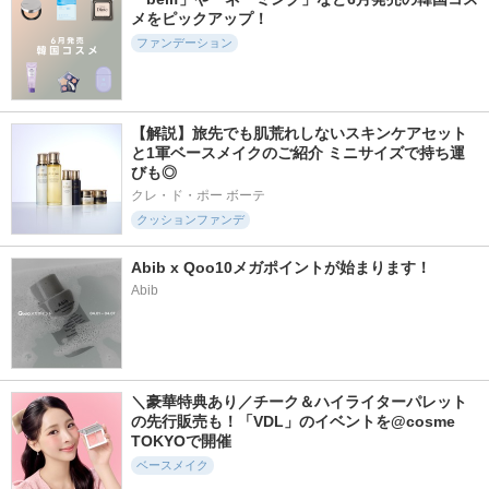
LUNA
LUNA
メをピックアップ！
ファンデーション
【解説】旅先でも肌荒れしないスキンケアセット
328件
2654件
1104件
5.4
と1軍ベースメイクのご紹介 ミニサイズで持ち運
5.6
5.8
びも◎
クラウドフィルター
ニベアUV ディープ
ソフトマットプレス
クッション
プロテクト＆ケア
トパウダー
クレ・ド・ポー ボーテ
ジェル
エチュード
funnyelves 方里
クッションファンデ
ニベア
Abib x Qoo10メガポイントが始まります！
Abib
264件
2956件
652件
5.7
5.3
5.8
スキンレイヤリング
薬用クリアエステヴ
ブラックスネイルグ
＼豪華特典あり／チーク＆ハイライターパレット
フォーミュラBB
ェール
ルタチオントーンア
の先行販売も！「VDL」のイベントを@cosme 
ップサン
LUNA
Macchia Label(マキア
TOKYOで開催
レイベル)
Dr.G(ドクタージー)
ベースメイク