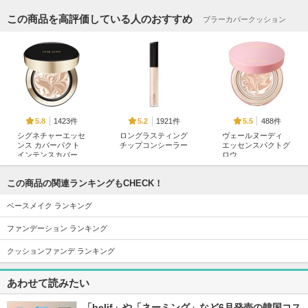
この商品を高評価している人のおすすめ
ブラーカバークッション
1423件
1921件
488件
5.8
5.2
5.5
シグネチャーエッセ
ロングラスティング
ヴェールヌーディ
ンス カバーパクト
チップコンシーラー
エッセンスパクトグ
インテンスカバー
ロウ
LUNA
AGE20'S(エージトウ
AGE20'S(エージトウ
ェンティズ)
ェンティズ)
この商品の関連ランキングもCHECK！
ベースメイク ランキング
ファンデーション ランキング
クッションファンデ ランキング
922件
439件
386件
5.2
6.0
5.9
あわせて読みたい
コンシールブレンダ
ロングラスティング
ロングラスティング
ーパレット
チップコンシーラー
コンシールクッショ
カバーフィットEX
ン
「belif」や「ネーミング」など6月発売の韓国コス
LUNA