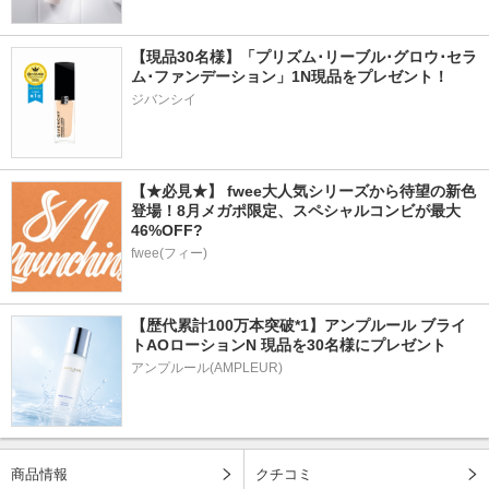
【現品30名様】「プリズム･リーブル･グロウ･セラ
ム･ファンデーション」1N現品をプレゼント！ 
ジバンシイ
【★必見★】 fwee大人気シリーズから待望の新色
登場！8月メガポ限定、スペシャルコンビが最大
46%OFF?
fwee(フィー)
【歴代累計100万本突破*1】アンプルール ブライ
トAOローションN 現品を30名様にプレゼント
アンプルール(AMPLEUR)
商品情報
クチコミ