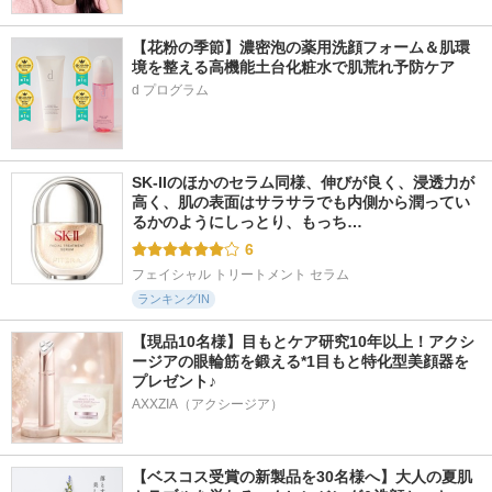
【花粉の季節】濃密泡の薬用洗顔フォーム＆肌環
境を整える高機能土台化粧水で肌荒れ予防ケア
d プログラム
513件
776件
260件
6.2
5.6
5.7
Black Perfection Co
グロウフィットセラ
ビタシースキンケア
ver Fit Cushion
ムカバークッション
トンアップ化粧下地
VIDIVICI
d'Alba(ダルバ)
AGE20'S(エージトウ
ェンティズ)
SK-IIのほかのセラム同様、伸びが良く、浸透力が
高く、肌の表面はサラサラでも内側から潤ってい
るかのようにしっとり、もっち…
6
フェイシャル トリートメント セラム
ランキングIN
【現品10名様】目もとケア研究10年以上！アクシ
ージアの眼輪筋を鍛える*1目もと特化型美顔器を
プレゼント♪
AXXZIA（アクシージア）
【ベスコス受賞の新製品を30名様へ】大人の夏肌