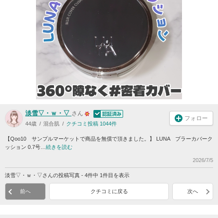
淡雪▽・ｗ・▽
さん
フォロー
44歳
混合肌
クチコミ投稿 1044件
【Qoo10 サンプルマーケットで商品を無償で頂きました。】 LUNA ブラーカバーク
ッション 0.7号…
続きを読む
2026/7/5
淡雪▽・ｗ・▽さんの投稿写真 - 4件中 1件目を表示
前へ
クチコミに戻る
次へ