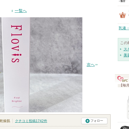
一覧へ
乳液
この
ス
美
次へ
【毎月
乾燥肌
クチコミ投稿
1742
件
フォロー