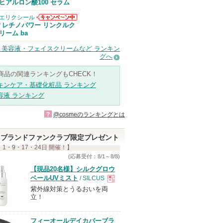
Anuaからのお
ヒアルロン酸100 セラム
知らせがありま
す
エリクシール
エリクシールか
レチノパワー リンクルク
/
らのお知らせが
リーム ba
あります
・美容液・フェイスクリームなど ランキン
グへ
商品の関連ランキングもCHECK！
キンケア・基礎化粧品 ランキング
容液 ランキング
?
@cosmeのランキングとは
ブランドファンクラブ限定プレゼント
 1・9・17・24日 開催！】
(応募受付：8/1～8/8)
【現品20名様】シルクグロウ
ベールUVミスト
/ SILCUS
紫外線対策とうるおいを両
現
立！
品
フィーオールデイカバーブラ