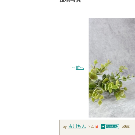
前へ
古川ちん
by
50歳
さん
認証済
5