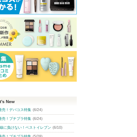
t's New
発売！デパコス特集
(6/24)
発売！プチプラ特集
(6/24)
線に負けない！ベストイレブン
(6/10)
発売！プチプラ特集
(5/28)