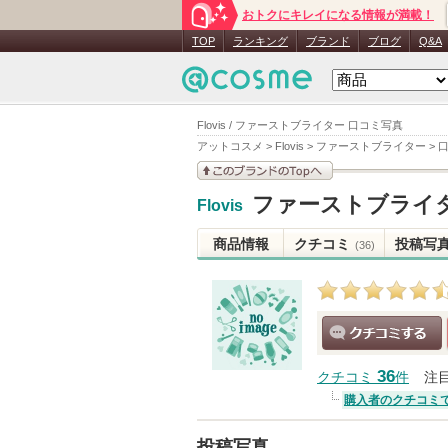
おトクにキレイになる情報が満載！
TOP
ランキング
ブランド
ブログ
Q&A
Flovis / ファーストブライター 口コミ写真
アットコスメ
>
Flovis
>
ファーストブライター
>
このブランドの情報を
ファーストブライ
Flovis
見る
商品情報
クチコミ
投稿写
(36)
クチコミする
36
クチコミ
件
注
購入者のクチコミ
投稿写真