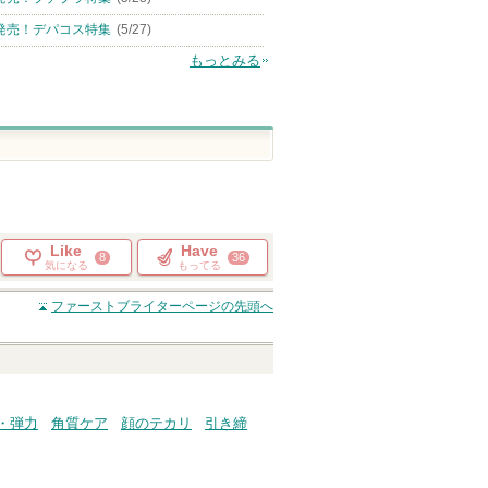
発売！デパコス特集
(5/27)
もっとみる
Like
Have
8
36
気になる
もってる
ファーストブライター
ページの先頭へ
・弾力
角質ケア
顔のテカリ
引き締