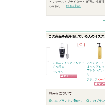
＊ファーストブライター＊ 朝夜の洗顔後
0
みがあり …
続きを読む
人
以
上
の
メ
ン
この商品を高評価している人のオススメ
バ
ー
に
お
気
に
ジェニフィック アルティ
スキンクリア
入
メ セラム
オイル アロマ
フレシングシ
り
ランコム
り
登
戻
アテニア
ショッピン
録
アテ
る
さ
お知
グサイトへ
ショッ
ます
れ
Flovisについて
グサイ
て
このブランドのTopへ
このブラン
い