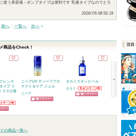
に使う美容液 - ポンプタイプは便利です 乳液タイプなのでとろ
2026/7/6 08:55:19
前へ
一覧へ
次へ
注目
商品をCheck！
 クレンズ
ニベアUV ディーププロ
タカミスキンピール
ジェルフィット
タイプ リ
テクト＆ケア ジェル
タカミ
AMUSE
トラスの香
タカミからのお
ニベア
知らせがありま
ショッピン
ショッ
次
す
ショッピン
ニアからの
グサイトへ
グサイ
へ
らせがあり
グサイトへ
ピン
トへ
ドの商品一覧へ