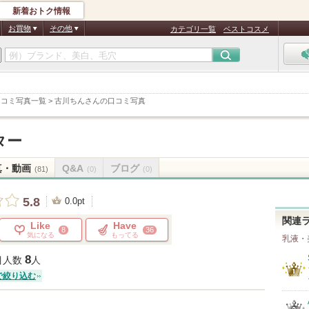
新着おトク情報
お買物
その他
カテゴリ一覧
ベストコスメ
口コミ写真一覧
>
古川ちんさんの口コミ写真
ター
真・動画
Q&A
ブログ
(81)
(0)
(0)
5.8
0.0pt
関連
Like
Have
8
36
気になる
もってる
乳液・
8
目人数
人
で絞り込む