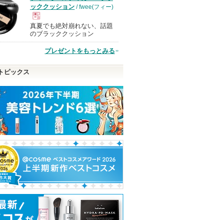
ッククッション
/ fwee(フィー)
真夏でも絶対崩れない、話題
現
のブラッククッション
プレゼントをもっとみる
品
トピックス
グロス
アトバリア365 カプセル
エアリーポアカバークッ
ニベアUV ディ
トナー
ション
テクト＆ケア ミ
ト
AESTURA
AMUSE
ニベア
ピン
ショッピン
トへ
ショッピ
グサイトへ
グサイト