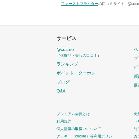
ファーストブライター
の口コミサイト -
@co
サービス
@cosme
ベ
（化粧品・美容の口コミ）
プ
ランキング
ビ
ポイント・クーポン
新
ブログ
最
Q&A
プレミアム会員とは
免
利用規約
ヘ
個人情報の取扱いについて
利
クッキー（cookie）等利用ポリシー
カ