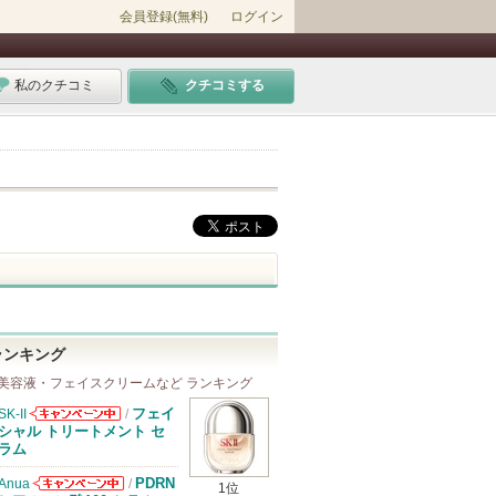
会員登録(無料)
ログイン
私のクチコミ
クチコミする
ランキング
美容液・フェイスクリームなど ランキング
フェイ
SK-II
/
SK-IIからのお
シャル トリートメント セ
知らせがありま
ラム
す
PDRN
Anua
/
1位