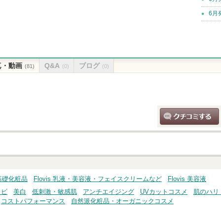
6月
真・動画
Q&A
ブログ
(81)
(0)
(0)
クチコミする
・基礎化粧品
Flovis 乳液・美容液・フェイスクリームなど
Flovis 美容液
キビ
美白
低刺激・敏感肌
アンチエイジング
UVカットコスメ
肌のハリ
コストパフォーマンス
自然派化粧品・オーガニックコスメ