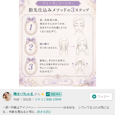
梅オバちゃま
さん
フォロー
49歳
混合肌
クチコミ投稿 1286件
～第一印象はアイゾーン～ ――――――――― ゆるゆる、 シワシワまぶたが気にな
る… 年齢を重ねると増え…
続きを読む