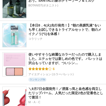
おう。SANTALの新ボディーソープ＆ミルク
BOTANIST(ボタニスト)
【本日8．4(火)先行発売！】“朝の美膜乳液”をい
ち早くお試しできるトライアルセットで、朝のメ
イクノリ(*1)を体感！
コラリッチ
使いやすそうな綺麗なカラーだったので購入しま
した。エテュセでは新しめの色です。 パレットは
沢山もっていますが、ついシン…
6
アイエディション (カラーパレット)
ランキングIN
＼8月7日全国発売！／洒落っ気と血色感を両立し
たリップバーム、人気だった限定2色が定番色とし
て復活！
M・A・C