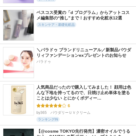
11707件
4308件
5973件
5.2
5.9
5.8
ベスコス受賞の「d プログラム」からアットコス
PDRN ヒアルロン酸
アベイユ ロイヤル
スキンパワーアドバ
メ編集部の“推し”まで！おすすめ化粧水12選
100 セラム
ウォータリー オイ
ンスト クリーム
ル セロム
スキンケア・基礎化粧品
Anua
SK-II
ゲラン
＼パラドゥ ブランドリニューアル／新製品パウダ
リィファンデーションexプレゼントのお知らせ
パラドゥ
18428件
5166件
5719件
5.3
5.9
5.3
タカミスキンピール
スキンパワー リニ
エリクシール レチ
ュー クリーム
ノパワー リンクル
タカミ
クリーム
人気商品だったので購入してみました！ 顔用は色
SK-II
エリクシール
んな下地を持ってるので、日焼け止め単体を塗る
ことは少ない とにかくボディー…
6
by365　パウダリーＵＶクリーム
ランキングIN
【@cosme TOKYO先行発売】濃密オイルでうる