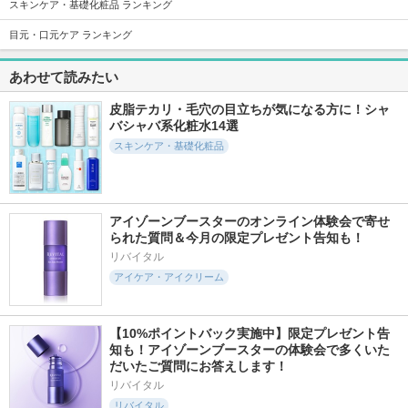
スキンケア・基礎化粧品 ランキング
目元・口元ケア ランキング
7415件
39424件
5000件
5.8
5.6
5.7
あわせて読みたい
ジェノプティクス
フェイシャル トリ
アルティミューン
インフィニットオー
ートメント エッセ
パワライジング セ
ラ エッセンス
ンス
ラム
皮脂テカリ・毛穴の目立ちが気になる方に！シャ
バシャバ系化粧水14選
SK-II
SK-II
SHISEIDO
スキンケア・基礎化粧品
アイゾーンブースターのオンライン体験会で寄せ
られた質問＆今月の限定プレゼント告知も！
3721件
5933件
17370件
5.5
5.5
5.6
リバイタル
薬用 美白美容液
ディオール カプチ
スキンクリア クレ
（医薬部外品）メラ
ュール ル セラム
ンズ オイル アロマ
アイケア・アイクリーム
ノフォーカスIV
タイプ リフレシン
ディオール
グシトラスの香り
HAKU
アテニア
【10%ポイントバック実施中】限定プレゼント告
知も！アイゾーンブースターの体験会で多くいた
だいたご質問にお答えします！
リバイタル
リバイタル