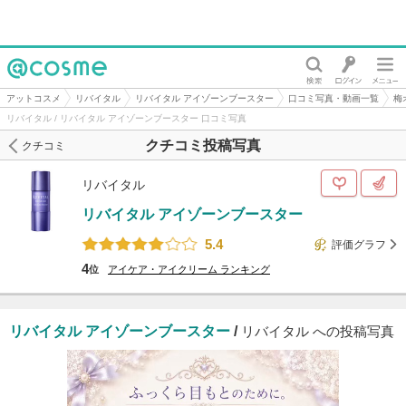
@cosme
アットコスメ
リバイタル
リバイタル アイゾーンブースター
口コミ写真・動画一覧
梅
リバイタル / リバイタル アイゾーンブースター 口コミ写真
クチコミ投稿写真
クチコミ
リバイタル
リバイタル アイゾーンブースター
5.4
評価グラフ
4
位
アイケア・アイクリーム
ランキング
リバイタル アイゾーンブースター
/
リバイタル への投稿写真