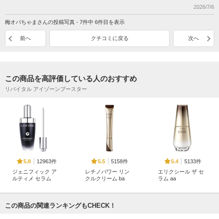
2026/7/6
梅オバちゃまさんの投稿写真 - 7件中 6件目を表示
前へ
クチコミに戻る
次へ
この商品を高評価している人のおすすめ
リバイタル アイゾーンブースター
12963件
5158件
5133件
5.8
5.5
5.4
ジェニフィック ア
レチノパワー リン
エリクシール ザ セ
ルティメ セラム
クルクリーム ba
ラム aa
ランコム
エリクシール
エリクシール
この商品の関連ランキングもCHECK！