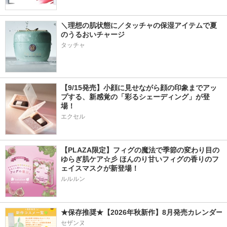
＼理想の肌状態に／タッチャの保湿アイテムで夏
のうるおいチャージ
タッチャ
【9/15発売】小顔に見せながら顔の印象までアッ
プする、新感覚の「彩るシェーディング」が登
場！
エクセル
【PLAZA限定】フィグの魔法で季節の変わり目の
ゆらぎ肌ケア☆彡 ほんのり甘いフィグの香りのフ
ェイスマスクが新登場！
ルルルン
★保存推奨★【2026年秋新作】8月発売カレンダー
セザンヌ