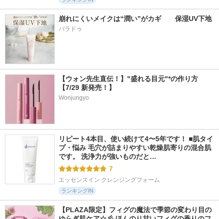
崩れにくいメイクは“潤い”がカギ　　保湿UV下地
パラドゥ
【ウォン先生直伝！】"盛れる目元"*の作り方
【7/29 新発売！】
Wonjungyo
リピート4本目、使い続けて4〜5年です！ ■肌タイ
プ・悩み 毛穴が詰まりやすい乾燥肌寄りの混合肌
です。 洗浄力が強いものだと…
7
エッセンスイン クレンジングフォーム
ランキングIN
【PLAZA限定】フィグの魔法で季節の変わり目の
ゆらぎ肌ケア☆彡 ほんのり甘いフィグの香りのフ