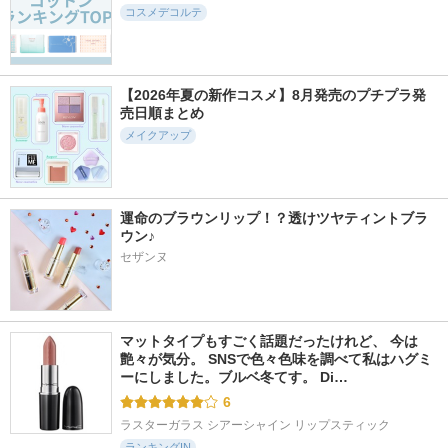
コスメデコルテ
6977件
3884件
7986件
5.6
5.4
5.2
RMK デューイーメ
ブラッシュ Ｎ
シルキーリキッドア
ルト リップカラー
イライナーWP
NARS
【2026年夏の新作コスメ】8月発売のプチプラ発
RMK
D-UP(ディーアップ)
売日順まとめ
メイクアップ
運命のブラウンリップ！？透けツヤティントブラ
3838件
6088件
10568件
5.1
5.6
5.4
ウン♪
カネボウ シャドウ
カネボウ ルージュ
ハンオールブロウカ
オンフェース
スターヴァイブラン
ラ
セザンヌ
ト
KANEBO
rom&nd
KANEBO
マットタイプもすごく話題だったけれど、 今は
艶々が気分。 SNSで色々色味を調べて私はハグミ
ーにしました。ブルベ冬てす。 Di…
6
ラスターガラス シアーシャイン リップスティック
ランキングIN