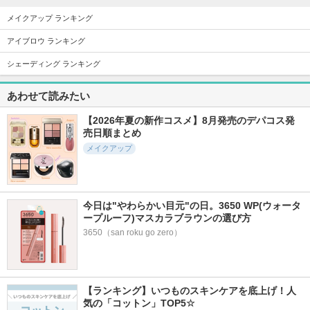
メイクアップ ランキング
アイブロウ ランキング
5862件
2726件
22084件
5.7
5.7
5.6
シェーディング ランキング
シグニチャー カラ
スキンシャドウ デ
超細芯アイブロウ
ー アイズ
ザイニング パレッ
セザンヌ
あわせて読みたい
ト
SUQQU(スック)
コスメデコルテ
【2026年夏の新作コスメ】8月発売のデパコス発
売日順まとめ
メイクアップ
7453件
2744件
3294件
5.7
5.6
5.7
今日は"やわらかい目元"の日。3650 WP(ウォータ
ディオール アディ
モイスチャー グレ
ブラーリング カラ
ープルーフ)マスカラブラウンの選び方
クト リップ マキシ
イズ リップスティ
ー ブラッシュ
マイザー
ック
3650（san roku go zero）
SUQQU(スック)
ディオール
SUQQU(スック)
【ランキング】いつものスキンケアを底上げ！人
気の「コットン」TOP5☆