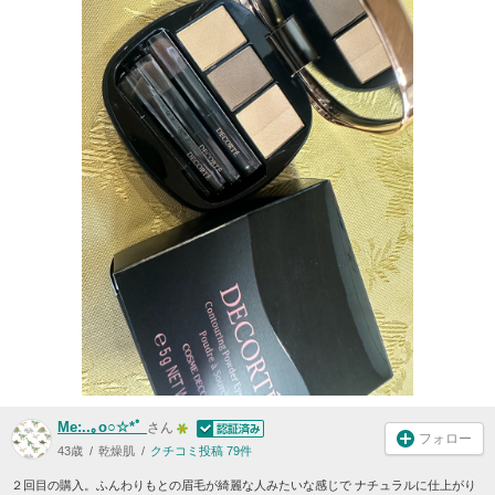
Me:..｡o○☆*ﾟ
さん
フォロー
43歳
乾燥肌
クチコミ投稿 79件
２回目の購入。ふんわりもとの眉毛が綺麗な人みたいな感じで ナチュラルに仕上がり