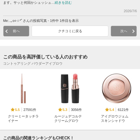
ます。サッと何回かシュッシュ…
続きを読む
2026/7/6
Me:..｡o○☆*ﾟさんの投稿写真 - 1件中 1件目を表示
前へ
クチコミに戻る
次へ
この商品を高評価している人のおすすめ
コントゥアリング パウダーアイブロウ
27591件
3056件
6121件
5.5
5.3
5.4
クリーミータッチラ
ルージュデコルテ
アイグロウジェム
イナー
クリームグロウ
スキンシャドウ
キャンメイク
コスメデコルテ
コスメデコルテ
この商品の関連ランキングもCHECK！