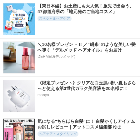
ム ウォーターコン
ャンプー
リペアシャンプー／
【東日本編】お土産にも大人気！旅先で出会う、
ク ブラックセラム
モイストリペアトリ
サブリミック
47都道府県の「地元発のご当地コスメ」
シャンプー/トリー
ートメント
トメント
スペシャルヘアケア
RINGS by meet tree
ululis
＼10名様プレゼント !! ／”絹糸”のような美しい髪
へ導く「デルメッド ヘアオイル」をお届け
DERMED(デルメッド)
295件
744件
474件
6.0
5.3
5.2
ウルリス プレミア
ウォンジョンヨ リ
リポ ラボ ケラチ
ム ウォーターコン
ペアシャンプー ス
ンセラム ジェルモ
ク ブラックセラム
ムース／リペアトリ
イスト シャンプー
ヘアオイル
《限定プレゼント》クリアな白玉肌♪暑い夏もさら
ートメント スムー
／トリートメント
ス
スリークリペア＊
っと使える第3世代ガラク美容液を20名様に！
ululis
Wonjungyo
LIPO LABO
manyo
気になる“ちらほら白髪”に！ 白髪かくしアイテム
お試しレビュー｜アットコスメ編集部 ゆま
484件
2155件
431件
5.4
5.1
5.8
ヘアケア・スタイリング
SILK THE RICHシャ
ミラクルズ うねり
アンレーベル ラボ