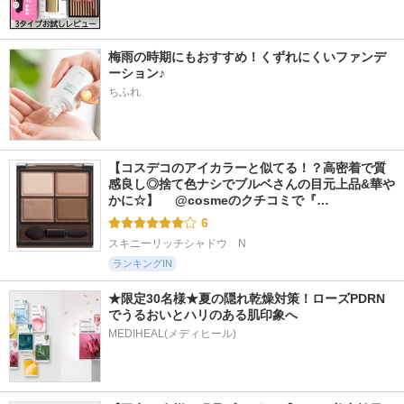
ンプー／トリートメ
コントロール＆リペ
DA Pヘアマスク
ント（ムードナイト
ア シャンプー／ト
unlabel
ムスク）
リートメント
梅雨の時期にもおすすめ！くずれにくいファンデ
SILK THE RICH
パンテーン
ーション♪
ちふれ
【コスデコのアイカラーと似てる！？高密着で質
244件
731件
333件
6.0
5.5
5.8
感良し◎捨て色ナシでブルベさんの目元上品&華や
ボタニスト サンタ
ウエラトーン エッ
ロータス 水素トリ
かに☆】 　@cosmeのクチコミで『…
ル リペアヘアオイ
センスイン カラー
ートメント ティー
ル
トリートメント
＆シトラスの香り
6
BOTANIST(ボタニス
ウエラ
ダイアン
スキニーリッチシャドウ　N
ト)
ランキングIN
★限定30名様★夏の隠れ乾燥対策！ローズPDRN
でうるおいとハリのある肌印象へ
MEDIHEAL(メディヒール)