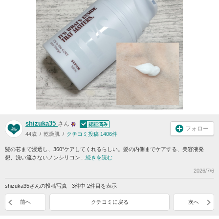
shizuka35
さん
フォロー
44歳
乾燥肌
クチコミ投稿 1406件
髪の芯まで浸透し、360°ケアしてくれるらしい。髪の内側までケアする、美容液発
想、洗い流さないノンシリコン…
続きを読む
2026/7/6
shizuka35さんの投稿写真 - 3件中 2件目を表示
前へ
クチコミに戻る
次へ