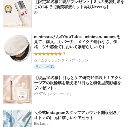
【限定30名様に現品プレゼント】8つの美容効果を
この1本で【新美容液キット再販Newsも】
SK-II
minimaruさんのYouTube、minimaru cosmeを
見て、購入。カバー力、メイクの崩れなさ、価
格、ツヤ感全てにおいて素晴らしいです…
7
セラムクッションファンデーション
ランキングIN
【現品10名様】目もとケア研究10年以上！アクシ
ージアの眼輪筋を鍛える*1目もと特化型美顔器を
プレゼント♪
AXXZIA（アクシージア）
＼公式Instagramスタッフアカウント開設記念／
オトナの目元に嬉しいケアセット
Bio Lucia