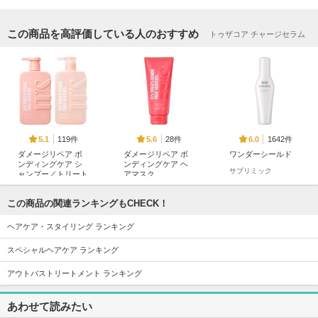
この商品を高評価している人のおすすめ
トゥザコア チャージセラム
119件
28件
1642件
5.1
5.6
6.0
ダメージリペア ボ
ダメージリペア ボ
ワンダーシールド
ンディングケア シ
ンディングケア ヘ
サブリミック
ャンプー／トリート
アマスク
メント
IT’S WHAT’S INSIDE
IT’S WHAT’S INSIDE
THAT MATTERS.
この商品の関連ランキングもCHECK！
THAT MATTERS.
ヘアケア・スタイリング ランキング
スペシャルヘアケア ランキング
アウトバストリートメント ランキング
417件
635件
315件
6.0
5.8
5.9
あわせて読みたい
ウルリス プレミア
アデノバイタル シ
リングス モイスト