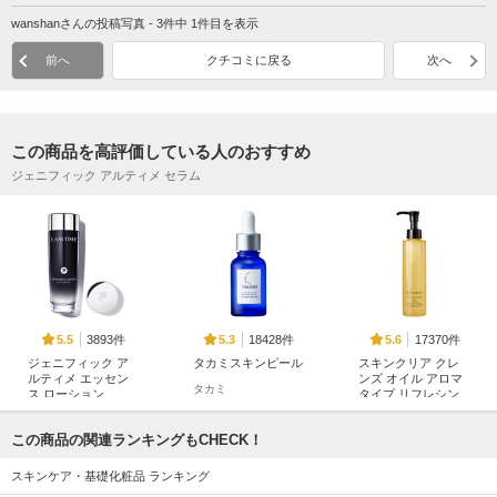
wanshanさんの投稿写真 - 3件中 1件目を表示
前へ
クチコミに戻る
次へ
この商品を高評価している人のおすすめ
ジェニフィック アルティメ セラム
3893件
18428件
17370件
5.5
5.3
5.6
ジェニフィック ア
タカミスキンピール
スキンクリア クレ
ルティメ エッセン
ンズ オイル アロマ
タカミ
ス ローション
タイプ リフレシン
グシトラスの香り
ランコム
アテニア
この商品の関連ランキングもCHECK！
スキンケア・基礎化粧品 ランキング