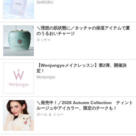
SHIRORU
＼理想の肌状態に／タッチャの保湿アイテムで夏
のうるおいチャージ
タッチャ
【Wonjungyoメイクレッスン】第2弾、開催決
定！
Wonjungyo
＼発売中！／2026 Autumn Collection　ティント
ルージュやアイカラー、限定のチークも！
ポール ＆ ジョー