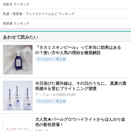
化粧水 ランキング
乳液・美容液・フェイスクリームなど ランキング
11707件
7415件
5166件
5.2
5.8
5.9
美容液 ランキング
PDRN ヒアルロン酸
ジェノプティクス
スキンパワー リニ
100 セラム
インフィニットオー
ュー クリーム
ラ エッセンス
あわせて読みたい
Anua
SK-II
SK-II
『タカミスキンピール』って本当に効果はある
の？使い方や人気の理由を徹底解説
ブースター・導入液
39424件
4308件
5933件
5.6
5.9
5.5
今日浴びた紫外線は、その日のうちに。 真夏の透
フェイシャル トリ
アベイユ ロイヤル
ディオール カプチ
明感※を育むブライトニング習慣
ートメント エッセ
ウォータリー オイ
ュール ル セラム
ンス
ル セロム
アンプルール(AMPLEUR)
ディオール
SK-II
ゲラン
ブースター・導入液
大人気★パールグロウハイライトからほんのり血
色の新色登場！
セザンヌ