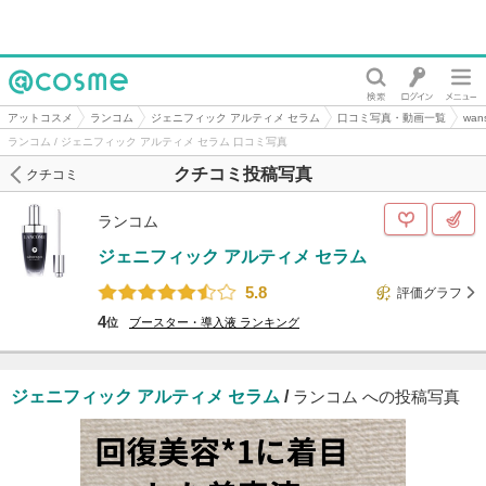
@cosme
アットコスメ
ランコム
ジェニフィック アルティメ セラム
口コミ写真・動画一覧
wa
ランコム / ジェニフィック アルティメ セラム 口コミ写真
クチコミ投稿写真
クチコミ
ランコム
ジェニフィック アルティメ セラム
5.8
評価グラフ
4
位
ブースター・導入液
ランキング
ジェニフィック アルティメ セラム
/
ランコム への投稿写真