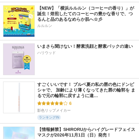
【NEW】「横浜ルルルン（コーヒーの香り）」が
誕生！焙煎したてのコーヒーの豊かな香りで、つ
るんと品のあるなめらか肌へ☆彡
ルルルン
いまさら聞けない！酵素洗顔と酵素パックの違い
ハリウッド
すごくいいです！ ブルベ夏の私の唇の色にドンピ
シャで、 加齢により薄くなってきた唇の輪郭を ま
るで元の輪郭に戻すように違…
6
影色リップメイカー
ランキングIN
【情報解禁】SHIRORUからハイグレードフェイス
マスクが2026年11月1日（日）発売！