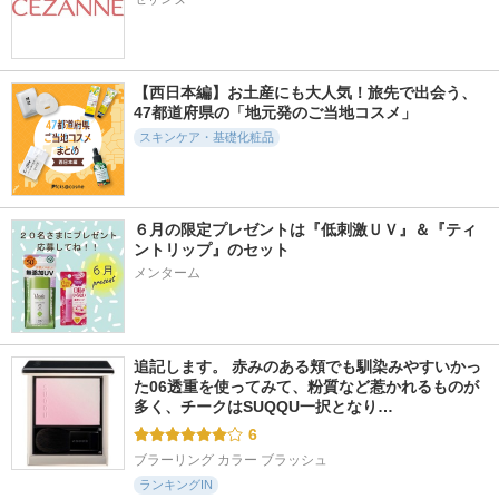
5973件
5000件
6357件
5.8
5.7
5.2
スキンパワーアドバ
アルティミューン
オルビス ザ クレン
ンスト クリーム
パワライジング セ
ジング オイル
ラム
SK-II
オルビス
【西日本編】お土産にも大人気！旅先で出会う、
SHISEIDO
47都道府県の「地元発のご当地コスメ」
スキンケア・基礎化粧品
６月の限定プレゼントは『低刺激ＵＶ』＆『ティ
6018件
7687件
13642件
5.3
5.8
5.3
ントリップ』のセット
ABC-Gピールウォ
アルティム8∞ スブ
エッセンスイン ク
メンターム
ッシュ
リム ビューティ ク
レンジングフォーム
レンジング オイルn
ドクターケイ
d プログラム
シュウ ウエムラ
追記します。 赤みのある頬でも馴染みやすいかっ
た06透重を使ってみて、粉質など惹かれるものが
多く、チークはSUQQU一択となり…
6
ブラーリング カラー ブラッシュ
ランキングIN