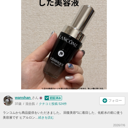
wanshan
さん
フォロー
37歳
混合肌
クチコミ投稿 524件
ランコムから商品提供をいただきました。 回復美容*1に着目した、化粧水の前に使う
美容液です ヒアルロン…
続きを読む
2026/7/6