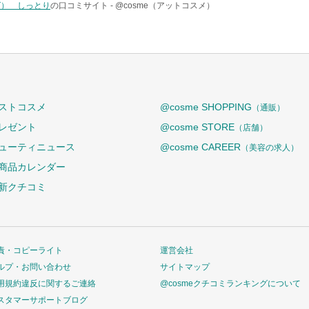
グ） しっとり
の口コミサイト -
@cosme（アットコスメ）
ストコスメ
@cosme SHOPPING
（通販）
レゼント
@cosme STORE
（店舗）
ューティニュース
@cosme CAREER
（美容の求人）
商品カレンダー
新クチコミ
責・コピーライト
運営会社
ルプ・お問い合わせ
サイトマップ
用規約違反に関するご連絡
@cosmeクチコミランキングについて
スタマーサポートブログ