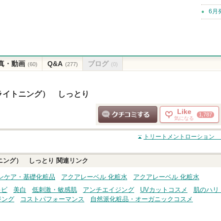
6月
真・動画
Q&A
ブログ
(60)
(277)
(0)
ライトニング） しっとり
Like
1,787
気になる
クチコミする
トリートメントローション 
ニング） しっとり
関連リンク
ンケア・基礎化粧品
アクアレーベル 化粧水
アクアレーベル 化粧水
キビ
美白
低刺激・敏感肌
アンチエイジング
UVカットコスメ
肌のハリ
ジング
コストパフォーマンス
自然派化粧品・オーガニックコスメ