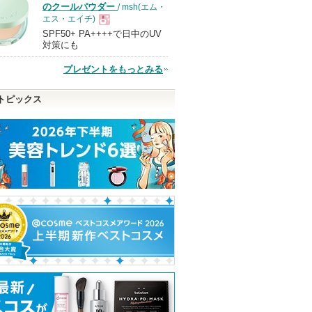
のクールパウダー
/ msh(エム・
エス・エイチ)
SPF50+ PA++++で日中のUV
現
対策にも
プレゼントをもっとみる
品
トピックス
パフ ２Ｐ
エッセンスインヘアミル
オルビス ザ クレンジン
アクアレーベル 
ク
グ オイル
ルジェルクリーム
（ブライトニン
オルビス
オルビス
アクアレーベル
ピン
ショッピン
ショッピン
アクアレーベル
トへ
からのお知らせ
グサイトへ
グサイトへ
ショッピ
があります
グサイト