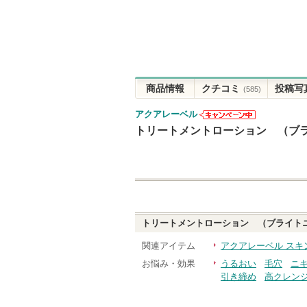
商品情報
クチコミ
投稿写
(585)
アクアレーベル
アクアレーベ
トリートメントローション （ブ
ルからのお知
らせがありま
す
トリートメントローション （ブライト
関連アイテム
アクアレーベル スキ
お悩み・効果
うるおい
毛穴
ニ
引き締め
高クレン