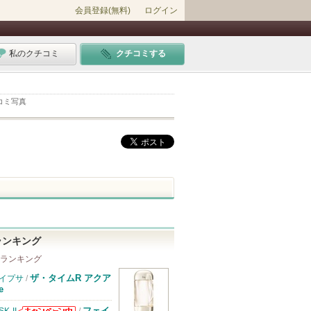
会員登録(無料)
ログイン
私のクチコミ
クチコミする
コミ写真
グ）
ランキング
 ランキング
ザ・タイムR アクア
イプサ
/
e
フェイ