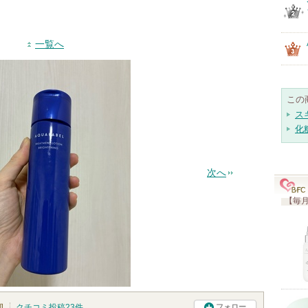
一覧へ
この
ス
化
次へ
【毎月
肌
クチコミ投稿
23
件
フォロー