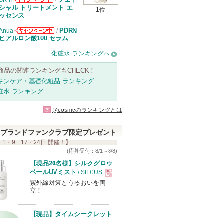
SK-II
/
SK-IIからのお
シャル トリートメント エ
1位
知らせがありま
ッセンス
す
PDRN
Anua
/
Anuaからのお
ヒアルロン酸100 セラム
知らせがありま
す
化粧水 ランキングへ
商品の関連ランキングもCHECK！
キンケア・基礎化粧品 ランキング
粧水 ランキング
?
@cosmeのランキングとは
ブランドファンクラブ限定プレゼント
 1・9・17・24日 開催！】
(応募受付：8/1～8/8)
【現品20名様】シルクグロウ
ベールUVミスト
/ SILCUS
紫外線対策とうるおいを両
現
立！
品
【現品】タイムシークレット