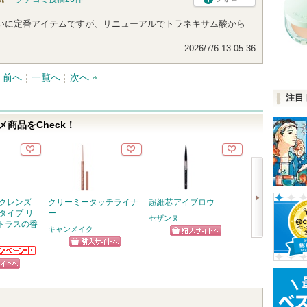
いに定番アイテムですが、リニューアルでトラネキサム酸から
2026/7/6 13:05:36
前へ
一覧へ
次へ
注目
商品をCheck！
 クレンズ
クリーミータッチライナ
超細芯アイブロウ
マルチファンデ
タイプ リ
ー
セザンヌ
ロージーローザ
トラスの香
キャンメイク
ショッピン
ショッ
次
ショッピン
ニアからの
グサイトへ
グサイ
へ
らせがあり
グサイトへ
ピン
トへ