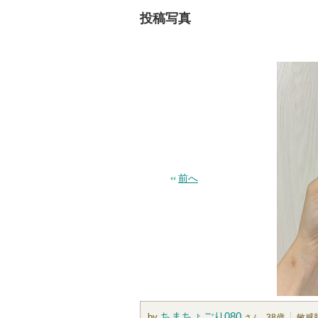
投稿写真
前へ
ちまちょごり080
by
38歳
敏感
さん