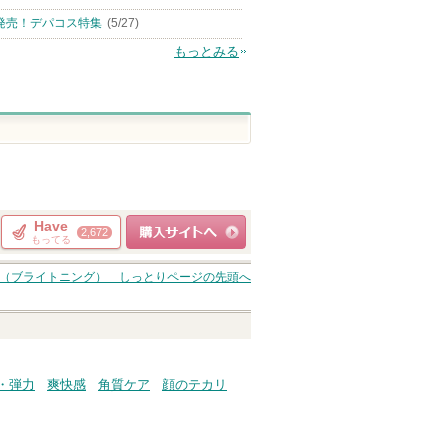
発売！デパコス特集
(5/27)
もっとみる
Have
2,672
もってる
ショッピングサイト
（ブライトニング） しっとり
ページの先頭へ
へ
・弾力
爽快感
角質ケア
顔のテカリ