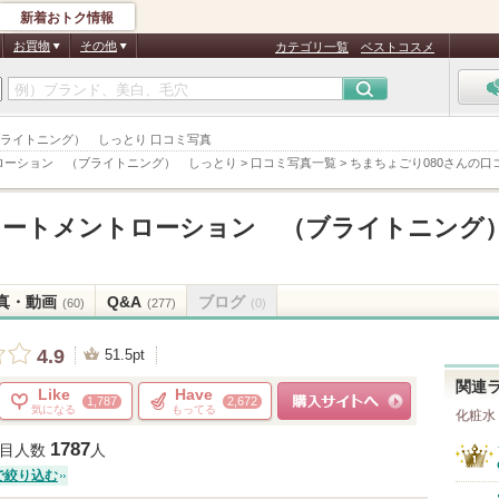
新着おトク情報
お買物
その他
カテゴリ一覧
ベストコスメ
ブライトニング） しっとり 口コミ写真
ローション （ブライトニング） しっとり
>
口コミ写真一覧
>
ちまちょごり080さんの口
リートメントローション （ブライトニン
真・動画
Q&A
ブログ
(60)
(277)
(0)
4.9
51.5pt
関連
Like
Have
1,787
2,672
気になる
もってる
化粧水
ショッピングサイトへ
1787
目人数
人
で絞り込む