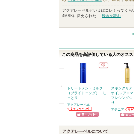
アクアレーベルといえばコレ！ってくら
4MSKに変更された…
続きを読む
この商品を高評価している人のオススメ
トリートメントミルク
スキンクリア
（ブライトニング） し
オイル アロマ
っとり
フレシングシ
り
アクアレーベル
戻
アテニア
アクアレーベル
アテ
る
からのお知らせ
お知
ショッピン
ショッ
があります
ます
グサイトへ
グサイ
アクアレーベルについて