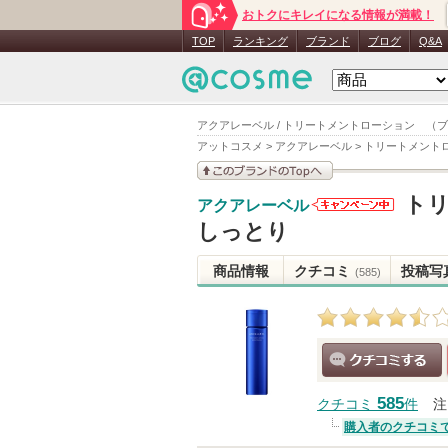
おトクにキレイになる情報が満載！
TOP
ランキング
ブランド
ブログ
Q&A
アクアレーベル / トリートメントローション （
アットコスメ
>
アクアレーベル
>
トリートメント
このブランドの情報を
ト
アクアレーベル
見る
アクアレー
しっとり
ベルからの
お知らせが
商品情報
クチコミ
投稿写
(585)
あります
クチコミする
585
クチコミ
件
注
購入者のクチコミ