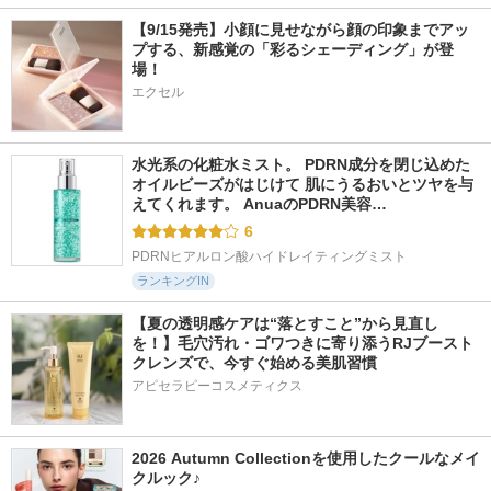
【9/15発売】小顔に見せながら顔の印象までアッ
プする、新感覚の「彩るシェーディング」が登
場！
エクセル
水光系の化粧水ミスト。 PDRN成分を閉じ込めた
オイルビーズがはじけて 肌にうるおいとツヤを与
えてくれます。 AnuaのPDRN美容…
6
PDRNヒアルロン酸ハイドレイティングミスト
ランキングIN
【夏の透明感ケアは“落とすこと”から見直し
を！】毛穴汚れ・ゴワつきに寄り添うRJブースト
クレンズで、今すぐ始める美肌習慣
アピセラピーコスメティクス
2026 Autumn Collectionを使用したクールなメイ
クルック♪