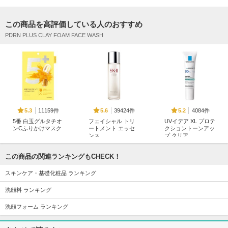
この商品を高評価している人のおすすめ
PDRN PLUS CLAY FOAM FACE WASH
11159件
39424件
4084件
5.3
5.6
5.2
5番 白玉グルタチオ
フェイシャル トリ
UVイデア XL プロテ
ンCふりかけマスク
ートメント エッセ
クショントーンアッ
ンス
プ クリア
ナンバーズイン(numb
uzin)
SK-II
ラ ロッシュ ポゼ
この商品の関連ランキングもCHECK！
スキンケア・基礎化粧品 ランキング
洗顔料 ランキング
洗顔フォーム ランキング
10716件
161件
11359件
5.0
5.7
4.9
ラッシュジェリード
リップリビルダー
化粧水・敏感肌用・