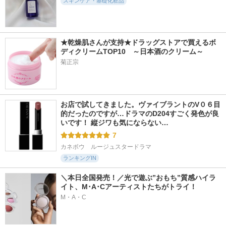
スキンケア・基礎化粧品
★乾燥肌さんが支持★ドラッグストアで買えるボ
ディクリームTOP10　～日本酒のクリーム～
16876件
18428件
2283件
4.6
5.3
5.3
菊正宗
アイラッシュトニッ
タカミスキンピール
クリアエッセンスマ
ク
スク
タカミ
DHC
ピュレア
お店で試してきました。ヴァイブラントのV０６目
的だったのですが…ドラマのD204すごく発色が良
いです！ 縦ジワも気にならない…
7
カネボウ　ルージュスタードラマ
ランキングIN
＼本日全国発売！／光で遊ぶ”おもち”質感ハイラ
イト、M･A･Cアーティストたちがトライ！
M・A・C