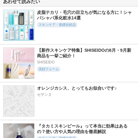
あわせて読みたい
ロップ ＥＸ
高保湿タイプ
b.glen(ビーグレン)
マジョリカ マジョル
無印良品
皮脂テカリ・毛穴の目立ちが気になる方に！シャ
カ
バシャバ系化粧水14選
スキンケア・基礎化粧品
【新作スキンケア特集】SHISEIDOの8月・9月新
20654件
3688件
2096件
5.1
5.1
4.7
商品を一挙ご紹介！
リップティント N
白潤プレミアム 薬
アゼライン酸15 イ
用浸透美白化粧水
ンテンスカーミング
SHISEIDO
オペラ
セラム
洗顔フォーム
肌ラボ
Anua
オレンジカシス、とってもお似合いです♪
セザンヌ
7288件
1782件
17884件
5.3
5.3
4.8
プランプリップケア
デュオ ザ クレンジ
薬用ディープクレン
スクラブ
ングバーム ブラッ
ジングオイル
『タカミスキンピール』って本当に効果はある
クリペア
キャンメイク
DHC
の？使い方や人気の理由を徹底解説
DUO(デュオ)