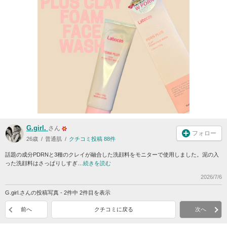
G.girl.
さん
フォロー
26歳
普通肌
クチコミ投稿 88件
話題の成分PDRNと3種のクレイが融合した洗顔料をモニターで使用しました。泥の入
った洗顔料はさっぱりしすぎ…
続きを読む
2026/7/6
G.girl.さんの投稿写真 - 2件中 2件目を表示
前へ
クチコミに戻る
次へ