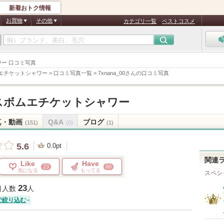
新着おトク情報
お買物
その他
カテゴリ一覧
ベストコスメ
ャワー 口コミ写真
ムエチケットシャワー
>
口コミ写真一覧
>
7xnana_00さんの口コミ写真
ースボムエチケットシャワー
真・動画
Q&A
ブログ
(151)
(0)
(1)
5.6
0.0pt
関連
Like
Have
23
60
気になる
もってる
スペシ
23
目人数
人
で絞り込む