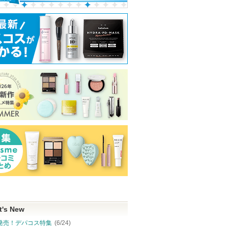
t's New
発売！デパコス特集
(6/24)