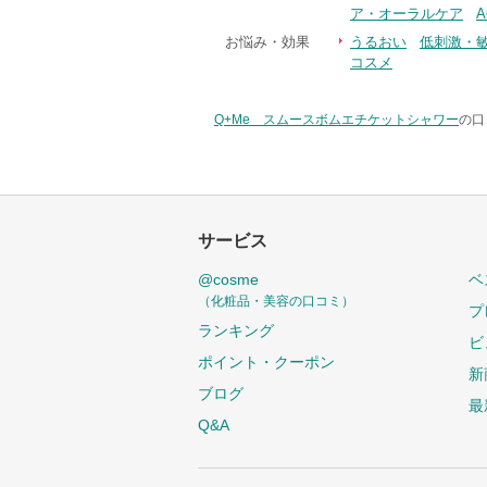
ア・オーラルケア
お悩み・効果
うるおい
低刺激・
コスメ
Q+Me スムースボムエチケットシャワー
の口
サービス
@cosme
ベ
（化粧品・美容の口コミ）
プ
ランキング
ビ
ポイント・クーポン
新
ブログ
最
Q&A