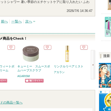
 エチケットシャワー 暑い季節のエチケットケアに取り入れたい ふわ
2026/7/6 14:36:47
前へ
一覧へ
次へ
商品をCheck！
注目
スウィートボ
キューミー スムースボ
リンクルリペアミスト
Q+Me スウ
クリーム
ムハーブスクラブ
エチケットシャ
アカラン
AGARISM
AGARISM
次
ピン
ショッピン
へ
トへ
グサイトへ
ドの商品一覧へ