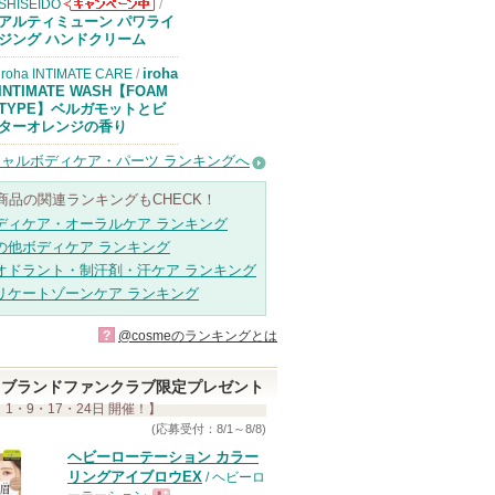
SHISEIDO
/
SHISEIDOから
アルティミューン パワライ
のお知らせがあ
ジング ハンドクリーム
ります
iroha
iroha INTIMATE CARE
/
INTIMATE WASH【FOAM
TYPE】ベルガモットとビ
ターオレンジの香り
ャルボディケア・パーツ ランキングへ
商品の関連ランキングもCHECK！
ディケア・オーラルケア ランキング
の他ボディケア ランキング
オドラント・制汗剤・汗ケア ランキング
リケートゾーンケア ランキング
?
@cosmeのランキングとは
ブランドファンクラブ限定プレゼント
 1・9・17・24日 開催！】
(応募受付：8/1～8/8)
ヘビーローテーション カラー
リングアイブロウEX
/ ヘビーロ