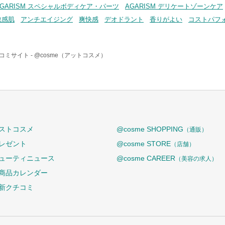
AGARISM スペシャルボディケア・パーツ
AGARISM デリケートゾーンケア
敏感肌
アンチエイジング
爽快感
デオドラント
香りがよい
コストパフ
コミサイト -
@cosme（アットコスメ）
ストコスメ
@cosme SHOPPING
（通販）
レゼント
@cosme STORE
（店舗）
ューティニュース
@cosme CAREER
（美容の求人）
商品カレンダー
新クチコミ