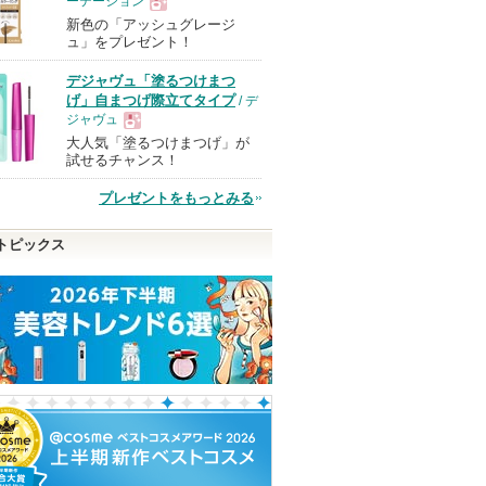
ーテーション
新色の「アッシュグレージ
現
ュ」をプレゼント！
デジャヴュ「塗るつけまつ
品
げ」自まつげ際立てタイプ
/ デ
ジャヴュ
大人気「塗るつけまつげ」が
現
試せるチャンス！
プレゼントをもっとみる
品
トピックス
ィートボム
キューミ―ボムショット
ライトヴェール クッシ
シグネチャーエ
ワー
リッププランパー
ョンファンデーション
カバーパクト イ
カバー
AGARISM
ブリリアージュ
AGE20'S(エー
ィズ)
ショッピン
ショッピン
グサイトへ
グサイトへ