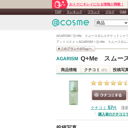
おトクにキレイになる情報が満載！
TOP
ランキング
ブランド
ブログ
Q&A
AGARISM / Q+Me スムースボムエチケットシ
アットコスメ
>
AGARISM
>
Q+Me スムースボ
このブランドの情報を
Q+Me スム
AGARISM
見る
商品情報
クチコミ
投稿写
(57)
クチコミする
57
クチコミ
件
注
購入者のクチコミ
投稿写真