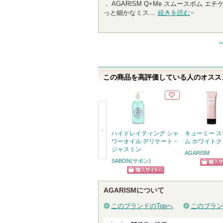
． AGARISM Q+Me スムースボム
人
っと細かなミス…
続きを読む
以
上
の
メ
ン
バ
この商品を高評価している人のオススメ
ー
に
お
気
に
入
ハイドレイティング シャ
キューミー 
り
ワーオイル デリケート・
ム ホワイト
ジャスミン
登
AGARISM
SABON(サボン)
録
戻
ショッ
さ
る
ショッピン
れ
グサイ
AGARISMについて
グサイトへ
て
い
このブランドのTopへ
このブラン
ま