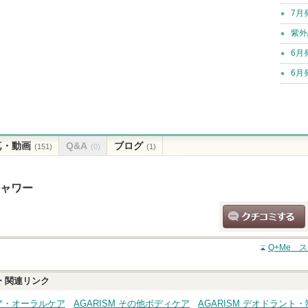
7月
紫外
6月
6月
真・動画
Q&A
ブログ
(151)
(0)
(1)
シャワー
クチコミする
Q+Me 
ー
関連リンク
ケア・オーラルケア
AGARISM その他ボディケア
AGARISM デオドラント