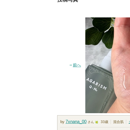
前へ
7xnana_00
by
33歳
混合肌
さん
5