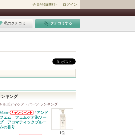
会員登録(無料)
ログイン
私のクチコミ
クチコミする
ランキング
ャルボディケア・パーツ ランキング
アンド
&fem
/
&femからのお
フェム フェムケア泡ソー
知らせがありま
プ アロマティックブルー
す
ムの香り
1位