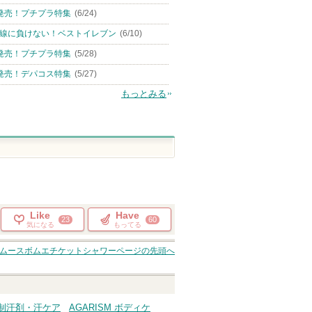
発売！プチプラ特集
(6/24)
線に負けない！ベストイレブン
(6/10)
発売！プチプラ特集
(5/28)
発売！デパコス特集
(5/27)
もっとみる
Like
Have
23
60
気になる
もってる
スムースボムエチケットシャワー
ページの先頭へ
・制汗剤・汗ケア
AGARISM ボディケ