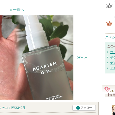
一覧へ
スペシ
この
ボ
そ
次へ
デ
デ
【毎月
クチコミ投稿
342
件
フォロー