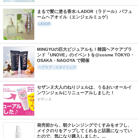
まるで髪に塗る香水♪LADOR（ラドール）パフュ
ームヘアオイル（エンジェルミュゲ）
252件
715件
243件
5.5
5.6
5.7
LADOR
プレミアム ヘアエ
Re:KERATIN リバー
スーパーリペア シ
ッセンス
シ リペア シャンプ
ャンプー／トリート
ー/ヘアトリートメ
メント
emplir
ント
DAMAGE HERO
MINGYUの巨大ビジュアルも！韓国ヘアケアブラ
Re:KERATIN
ンド「UNOVE」のイベントを@cosme TOKYO・
OSAKA・NAGOYA で開催
ヘアケア・スタイリング
セザンヌ大人のねりジェルは、うるおいオールイ
517件
737件
731件
5.3
5.5
5.5
ンワンジェルにリニューアルしました！
ラックス スーパー
柳屋 あんず油
ウエラトーン エッ
セザンヌ
リッチクリスタル
センスイン カラー
柳屋あんず油
マルチダメージリペ
トリートメント
ア シャンプー/トリ
ウエラ
ートメント
ラックス
発売前から、朝クレンジングでくすみをオフし、
メイクのりをアップしてくれると話題になってい
たので、気になり購入しました。…