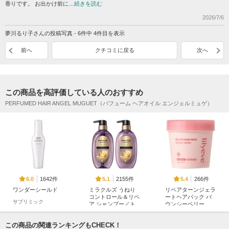
香りです。 お出かけ前に…
続きを読む
2026/7/6
夢川るり子さんの投稿写真 - 6件中 4件目を表示
前へ
クチコミに戻る
次へ
この商品を高評価している人のおすすめ
PERFUMED HAIR ANGEL MUGUET（パフューム ヘアオイル エンジェルミュゲ）
1642件
2155件
266件
6.0
5.1
5.4
ワンダーシールド
ミラクルズ うねり
リペアターンジェラ
コントロール＆リペ
ートヘアパック バ
サブリミック
ア シャンプー／ト
ウンシーベリー
リートメント
リリーイブ
パンテーン
この商品の関連ランキングもCHECK！