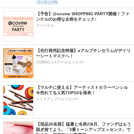
ランキングIN
【予告】@cosme SHOPPING PARTY開催！ファ
ンケルのお得な企画をチェック♪
ファンケル
【先行発売記念特価】αアルブチンセラムがデイリ
ーシートマスクへ！
COSRX(コスアールエックス)
【マルチに使える】アーティストカラーペンシル
今売れてる人気TOP10を発表！
メイクアップフォーエバー
【現品30名様】猛暑と冷房の8月、ファンデはもう
脱ぎ捨てよう。「3番トーンアップエッセンス」で