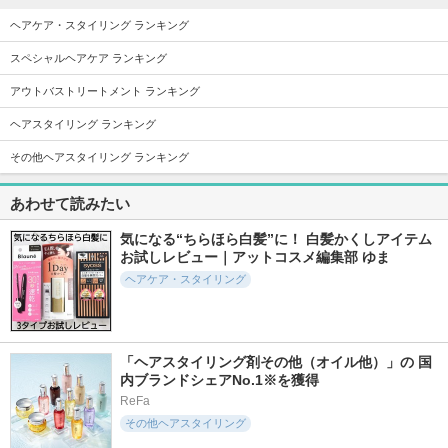
ヘアケア・スタイリング ランキング
スペシャルヘアケア ランキング
アウトバストリートメント ランキング
484件
368件
1416件
5.4
5.6
5.3
ヘアスタイリング ランキング
SILK THE RICHシャ
グローターンヘアア
クロノビューティ U
ンプー／トリートメ
ンプル
V ヘアカラーラステ
その他ヘアスタイリング ランキング
ント（ムードナイト
ィング＆スタイリン
リリーイブ
ムスク）
グ バーム
あわせて読みたい
SILK THE RICH
アリィー(ALLIE)
気になる“ちらほら白髪”に！ 白髪かくしアイテム
お試しレビュー｜アットコスメ編集部 ゆま
ヘアケア・スタイリング
336件
313件
294件
5.5
5.6
5.9
ウォーターベールモ
スカルプターンヘア
レチスパ頭皮ケア美
「ヘアスタイリング剤その他（オイル他）」の 国
イスト シャンプー
アンプル
容液
／トリートメント
内ブランドシェアNo.1※を獲得
リリーイブ
レチスパ
emplir
ReFa
その他ヘアスタイリング