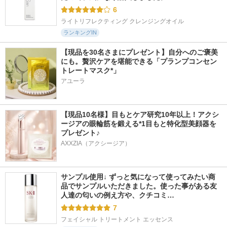
6
ライトリフレクティング クレンジングオイル
ランキングIN
【現品を30名さまにプレゼント】自分へのご褒美
にも。贅沢ケアを堪能できる「プランプコンセン
トレートマスク*」
アユーラ
【現品10名様】目もとケア研究10年以上！アクシ
ージアの眼輪筋を鍛える*1目もと特化型美顔器を
プレゼント♪
AXXZIA（アクシージア）
サンプル使用↓ ずっと気になって使ってみたい商
品でサンプルいただきました。使った事がある友
人達の匂いの例え方や、クチコミ…
7
フェイシャル トリートメント エッセンス