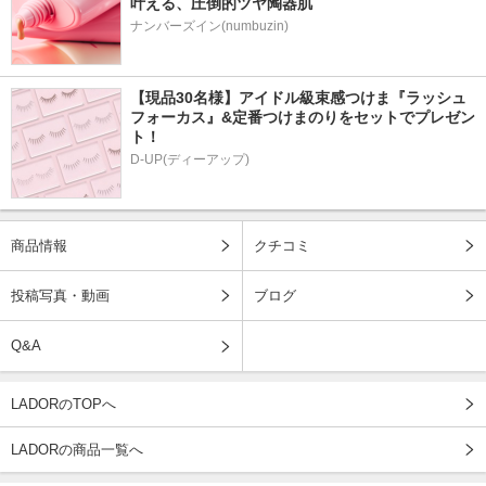
叶える、圧倒的ツヤ陶器肌
ナンバーズイン(numbuzin)
【現品30名様】アイドル級束感つけま『ラッシュ
フォーカス』&定番つけまのりをセットでプレゼン
ト！
D-UP(ディーアップ)
商品情報
クチコミ
投稿写真・動画
ブログ
Q&A
LADORのTOPへ
LADORの商品一覧へ