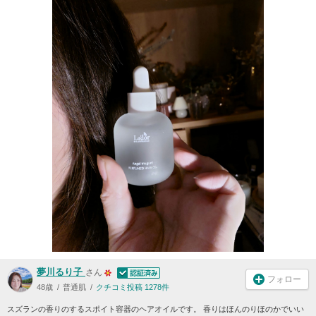
夢川るり子
さん
フォロー
48歳
普通肌
クチコミ投稿 1278件
スズランの香りのするスポイト容器のヘアオイルです。 香りはほんのりほのかでいい