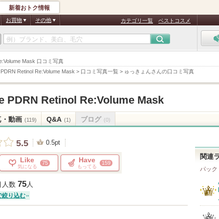
新着おトク情報
お買物
その他
カテゴリ一覧
ベストコスメ
Re:Volume Mask 口コミ写真
 PDRN Retinol Re:Volume Mask
>
口コミ写真一覧
>
ゅっきょんさんの口コミ写真
e PDRN Retinol Re:Volume Mask
真・動画
Q&A
ブログ
(119)
(1)
(0)
5.5
0.5pt
関連
Like
Have
75
159
気になる
もってる
パック
75
目人数
人
で絞り込む