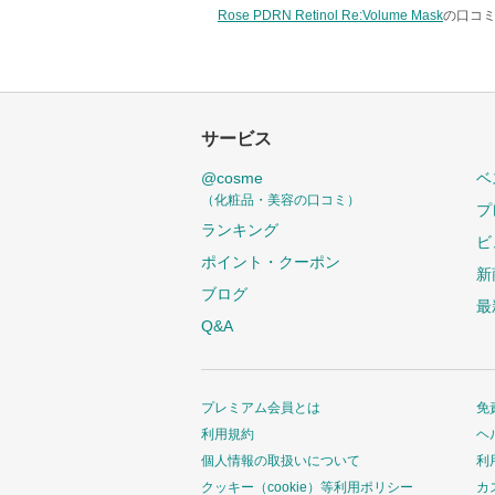
Rose PDRN Retinol Re:Volume Mask
の口コミ
サービス
@cosme
ベ
（化粧品・美容の口コミ）
プ
ランキング
ビ
ポイント・クーポン
新
ブログ
最
Q&A
プレミアム会員とは
免
利用規約
ヘ
個人情報の取扱いについて
利
クッキー（cookie）等利用ポリシー
カ