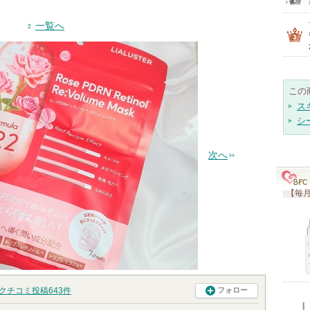
一覧へ
この
ス
シ
次へ
【毎月
クチコミ投稿
643
件
フォロー