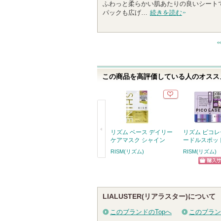
ふわっと柔らかい肌あたりの良いシート
人
パックも広げ…
続きを読む
以
上
の
メ
ン
バ
この商品を高評価している人のオススメ
ー
に
お
気
に
入
リズム ベース デイリー
リズム ピコレ
り
ケアマスク シャイン
ードルスポッ
登
RISM(リズム)
RISM(リズム)
録
戻
ショッ
さ
る
れ
グサイ
て
LIALUSTER(リアラスター)について
い
このブランドのTopへ
このブラン
ま