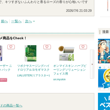
で、キツすぎないふんわりと香るローズの香りが心地いいです
2026/7/6 21:03:29
前へ
一覧へ
次へ
注目
商品をCheck！
ーザー ニ
ツボクサスージングハイ
オンマイスキン ハーブピ
スキンクリア 
トパック
ドロリアルヨモギマスク
ーリングソリューション
オイル アロマタ
フェイス用
フレシングシト
LIALUSTER(リアラスター)
り
on:myskin
次
アテニア
ピン
アテニ
へ
お知ら
トへ
ショッ
ます
グサイ
ドの商品一覧へ