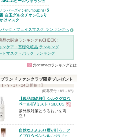
ドクターケイか
ABC-Gピールウォッシュ
/
らのお知らせが
あります
5
ナンバーズイン(numbuzin)
/
番 白玉グルタチオンCふり
かけマスク
パック・フェイスマスク ランキングへ
商品の関連ランキングもCHECK！
キンケア・基礎化粧品 ランキング
ートマスク・パック ランキング
?
@cosmeのランキングとは
ブランドファンクラブ限定プレゼント
 1・9・17・24日 開催！】
(応募受付：8/1～8/8)
【現品20名様】シルクグロウ
ベールUVミスト
/ SILCUS
紫外線対策とうるおいを両
現
立！
品
自然なふんわり眉が叶う、ア
イブロウペンシル
/ パラドゥ