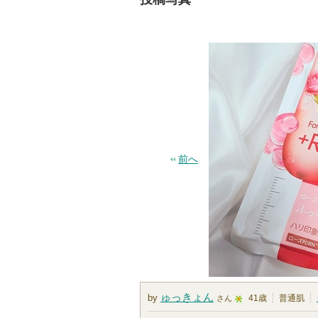
前へ
ゅっきょん
by
41歳
普通肌
さん
5