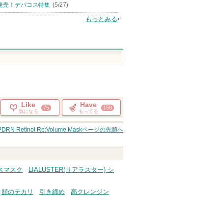
発売！デパコス特集
(5/27)
もっとみる
Like
Have
75
159
気になる
もってる
PDRN Retinol Re:Volume Mask
ページの先頭へ
イスマスク
LIALUSTER(リアラスター) シ
顔のテカリ
引き締め
高クレンジン