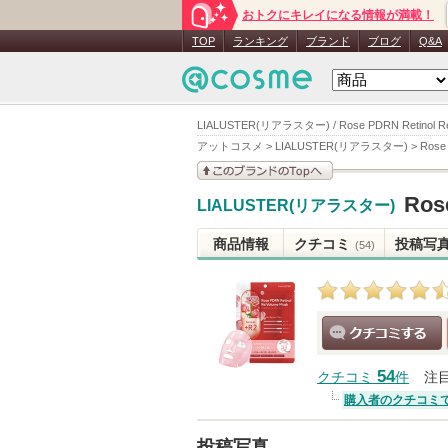
おトクにキレイになる情報が満載！
TOP
ランキング
ブランド
ブログ
Q&A
LIALUSTER(リアラスター) / Rose PDRN Retinol 
アットコスメ
>
LIALUSTER(リアラスター)
>
Rose
このブランドの情報を
Ros
LIALUSTER(リアラスター)
見る
商品情報
クチコミ
投稿写
(54)
クチコミする
54
クチコミ
件
注
購入者のクチコミ
投稿写真