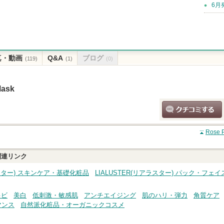
6月
真・動画
Q&A
ブログ
(119)
(1)
(0)
Mask
クチコミする
Rose 
連リンク
ラスター) スキンケア・基礎化粧品
LIALUSTER(リアラスター) パック・フェ
キビ
美白
低刺激・敏感肌
アンチエイジング
肌のハリ・弾力
角質ケア
マンス
自然派化粧品・オーガニックコスメ