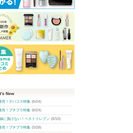
t's New
発売！デパコス特集
(6/24)
発売！プチプラ特集
(6/24)
線に負けない！ベストイレブン
(6/10)
発売！プチプラ特集
(5/28)