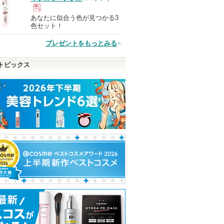
あなたに似合う色が見つかる3
現
色セット！
プレゼントをもっとみる
品
トピックス
クレンズ
C×AZ ダーマインショ
マスコード スリークリ
VC+3ブライト
イプ リ
ット
キッド アイライナー
ールマスク
ラスの香
ESIENCE
MASCODE(マスコード)
LIALUSTER(リ
ショッピン
アからの
せがあり
グサイトへ
ピン
トへ