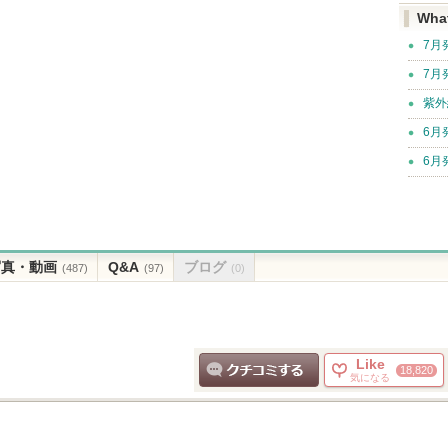
Wha
7月
7月
紫外
6月
6月
写真・動画
Q&A
ブログ
(487)
(97)
(0)
Like
18,820
気になる
クチコミする