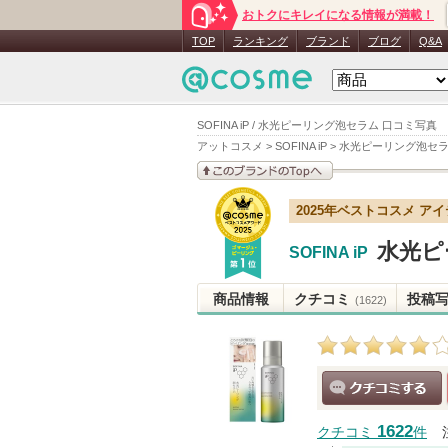
おトクにキレイになる情報が満載！
TOP
ランキング
ブランド
ブログ
Q&A
SOFINA iP / 水光ピーリング泡セラム 口コミ写真
アットコスメ
>
SOFINA iP
>
水光ピーリング泡セ
このブランドの情報を
2025年ベストコスメ ア
見る
水光ピ
SOFINA iP
商品情報
クチコミ
投稿
(1622)
クチコミする
1622
クチコミ
件