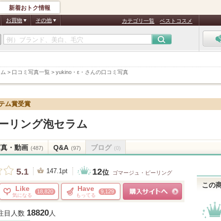
新着おトク情報
お買物
その他
カテゴリ一覧
ベストコスメ
ラム
>
口コミ写真一覧
>
yukino・ε・さんの口コミ写真
イテム賞受賞
ーリング泡セラム
写真・動画
Q&A
ブログ
(487)
(97)
(0)
12
5.1
147.1pt
位
ゴマージュ・ピーリング
この
Like
Have
18,820
9,129
気になる
もってる
ショッピングサイトへ
18820
注目人数
人