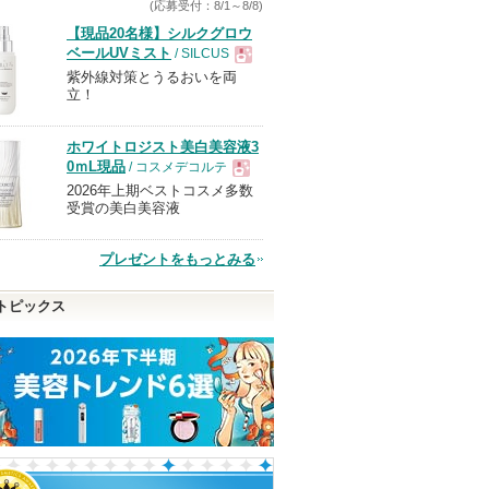
(応募受付：8/1～8/8)
【現品20名様】シルクグロウ
ベールUVミスト
/ SILCUS
紫外線対策とうるおいを両
現
立！
品
ホワイトロジスト美白美容液3
0ｍL現品
/ コスメデコルテ
2026年上期ベストコスメ多数
現
受賞の美白美容液
品
プレゼントをもっとみる
トピックス
レンジン
スキンクリア クレンズ
ABC-Gピールウォッシュ
ヴォワールコレ
オイル アロマタイプ リ
ルｎ
ドクターケイ
フレシングシトラスの香
クレ・ド・ポー 
り
ドクターケイか
らのお知らせが
クレ・ド・ポー
アテニア
ショッピン
ピン
あります
ボーテからのお
アテニアからの
ショッピ
知らせがありま
お知らせがあり
グサイトへ
トへ
ショッピン
す
ます
グサイト