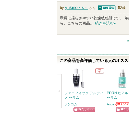
yukino・ε・
by
52歳
さん
認証済
環境に揺らぎやすい乾燥敏感肌です。 
ら、こちらの商品…
続きを読む
この商品を高評価している人のオススメ
ジェニフィック アルティ
PDRN ヒアル
メ セラム
セラム
ランコム
Anua
Anuaか
戻
らせがあ
ショッピン
ショッ
る
グサイトへ
グサイ