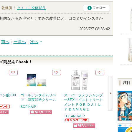
乾燥肌
クチコミ投稿
18
件
フォロー
年齢的なたるみ毛穴とくすみの改善にと、口コミやインスタか
2026/7/7 08:36:42
前へ
一覧へ
次へ
商品をCheck！
注目
ロン酸100
ゴールデンタイムリペ
スーパーラメラシャンプ
オルビス ザ ク
ア 深夜浸透クリーム
ー&EXモイストトリート
グ オイル
メント ＦＯＲ ＤＡＩＬ
SOFINA iP
オルビス
Ｙ ＤＡＭＡＧＥ
らのお知
次
ります
THE ANSWER
ピン
ショッピン
ショッ
へ
THE ANSWERか
トへ
グサイトへ
グサイ
らのお知らせが
ショッピン