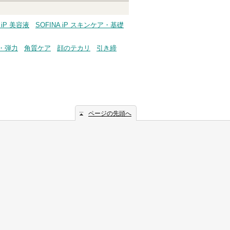
 iP 美容液
SOFINA iP スキンケア・基礎
・弾力
角質ケア
顔のテカリ
引き締
ページの先頭へ