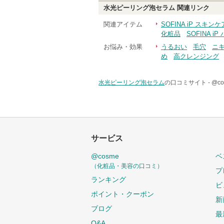
水光ピーリング泡セラム
関連リンク
関連アイテム
SOFINA iP スキ
化粧品
SOFINA 
お悩み・効果
うるおい
毛穴
ニ
め
高クレンジング
水光ピーリング泡セラム
の口コミサイト -
@c
サービス
@cosme
ベ
（化粧品・美容の口コミ）
プ
ランキング
ビ
ポイント・クーポン
新
ブログ
最
Q&A