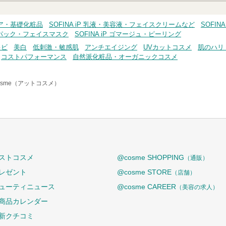
ンケア・基礎化粧品
SOFINA iP 乳液・美容液・フェイスクリームなど
SOFINA
iP パック・フェイスマスク
SOFINA iP ゴマージュ・ピーリング
キビ
美白
低刺激・敏感肌
アンチエイジング
UVカットコスメ
肌のハリ
コストパフォーマンス
自然派化粧品・オーガニックコスメ
osme（アットコスメ）
ストコスメ
@cosme SHOPPING
（通販）
レゼント
@cosme STORE
（店舗）
ューティニュース
@cosme CAREER
（美容の求人）
商品カレンダー
新クチコミ