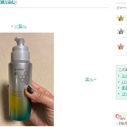
で絞り込む
ゴマー
一覧へ
この
ス
次へ
パ
美
ゴ
【毎月