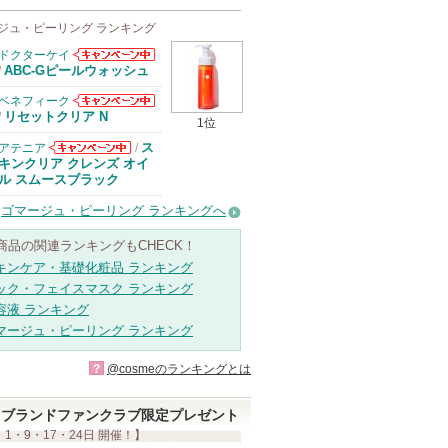
ジュ・ピーリング ランキング
ドクターケイ
ドクターケイか
ABC-Gピールウォッシュ
/
らのお知らせが
あります
ベネフィーク
ベネフィークか
リセットクリア N
/
1位
らのお知らせが
あります
ス
アテニア
/
アテニアからの
キンクリア クレンズ オイ
お知らせがあり
ル スムースブラック
ます
ゴマージュ・ピーリング ランキングへ
商品の関連ランキングもCHECK！
キンケア・基礎化粧品 ランキング
ック・フェイスマスク ランキング
容液 ランキング
マージュ・ピーリング ランキング
?
@cosmeのランキングとは
ブランドファンクラブ限定プレゼント
 1・9・17・24日 開催！】