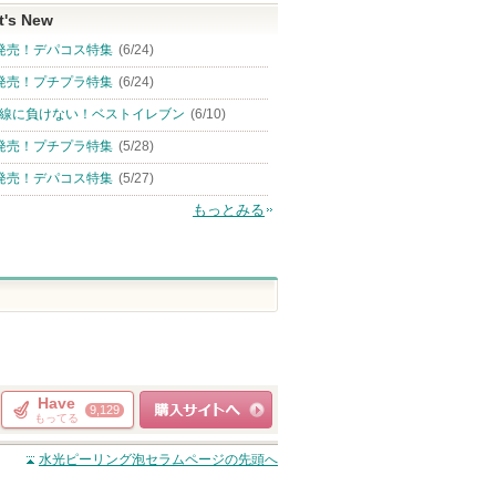
t's New
発売！デパコス特集
(6/24)
発売！プチプラ特集
(6/24)
線に負けない！ベストイレブン
(6/10)
発売！プチプラ特集
(5/28)
発売！デパコス特集
(5/27)
もっとみる
Have
9,129
もってる
ショッピングサイト
水光ピーリング泡セラム
ページの先頭へ
へ