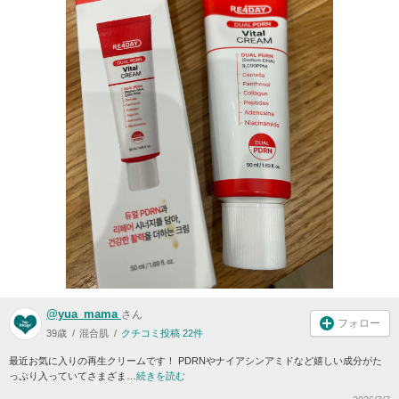
@yua_mama
さん
フォロー
39歳
混合肌
クチコミ投稿 22件
最近お気に入りの再生クリームです！ PDRNやナイアシンアミドなど嬉しい成分がた
っぷり入っていてさまざま…
続きを読む