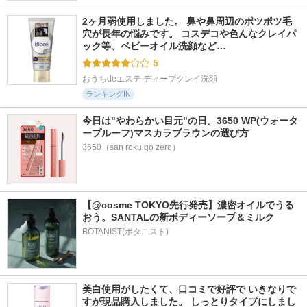
2ヶ月弱使用しました。 鼻や鼻周辺のポツポツ毛
穴が長年の悩みです。 コスデコや色んなクレイパ
ック等、ベビーオイル洗顔など…
5
おうちdeエステ ディープクレイ洗顔
ランキングIN
今日は"やわらかい目元"の日。3650 WP(ウォータ
ープルーフ)マスカラブラウンの選び方
3650（san roku go zero）
【@cosme TOKYO先行発売】濃密オイルでうる
おう。SANTALの新ボディーソープ＆ミルク
BOTANIST(ボタニスト)
美白使用がしたくて、口コミで好評で いきなりで
すが現品購入しました。 しっとりタイプにしまし