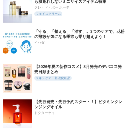
も肌荒れしないミニサイズアイテム特集
クレ・ド・ポー ボーテ
フェイスクリーム
「守る」「整える」「治す」。3つのケアで、花粉
の飛散が気になる季節も乗り越えよう！
イハダ
【2026年夏の新作コスメ】8月発売のデパコス発
売日順まとめ
スキンケア・基礎化粧品
【先行発売・先行予約スタート！】ビタミンクレ
ンジングオイル
ドクターケイ