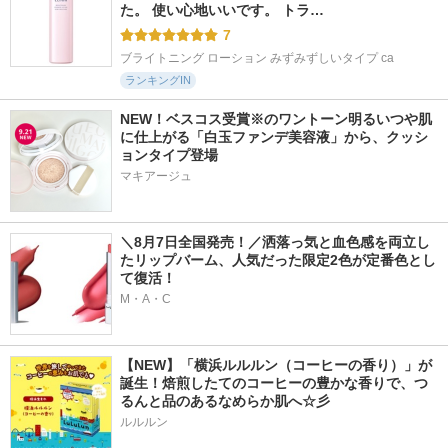
た。 使い心地いいです。 トラ…
7
ブライトニング ローション みずみずしいタイプ ca
ランキングIN
NEW！ベスコス受賞※のワントーン明るいつや肌
に仕上がる「白玉ファンデ美容液」から、クッシ
ョンタイプ登場
マキアージュ
＼8月7日全国発売！／洒落っ気と血色感を両立し
たリップバーム、人気だった限定2色が定番色とし
て復活！
M・A・C
【NEW】「横浜ルルルン（コーヒーの香り）」が
誕生！焙煎したてのコーヒーの豊かな香りで、つ
るんと品のあるなめらか肌へ☆彡
ルルルン