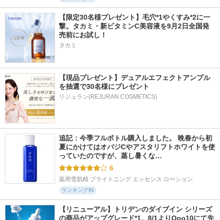
【限定30名様プレゼント】毛穴*1やくすみ*2に一
撃。タカミ・新ビタミンC美容液を9月2日全国発
売前にお試し！
タカミ
【現品プレゼント】デュアルエフェクトアンプル
を抽選で30名様にプレゼント
リジュラン(REJURAN COSMETICS)
追記：今季フルボトル購入しました。 晩春から初
夏にかけてはオバジCやアスタリフトホワイトを使
っていたのですが、蒸し暑くな…
6
薬用雪肌精 ブライトニング エッセンス ローション
ランキングIN
【リニューアル】トリデンのダイブイン シリーズ
の商品がアップグレード*1。8/1よりQoo10にて先