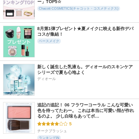
ー」TOP5☆
Chacott COSMETICS(チャコット・コスメティクス)
8月第1弾プレゼント★夏メイクに映える新作デパ
5192件
5367件
4001件
5.1
5.2
5.6
コスが集結！
マシュマロフィニッ
ノーセバム ミネラ
ジェノプティクス C
シュパウダー
ルパウダー N
C プライマー
ベースメイク
キャンメイク
イニスフリー
SK-II
新しく誕生した乳液も。ディオールのスキンケア 
シリーズで夏も心地よく
ディオール
3249件
3963件
986件
5.2
5.5
4.7
D-UVシールド トー
エリクシール デー
チャコット コンプ
ンアップ
ケアレボリューショ
レクションクリエイ
ン ブライトニング
ターＮ
アスタリフト
追記の追記！ 06 フラワーコーラル こんな可愛い
＋ ba
Chacott COSMETICS
色を待ってたわー。 これは本当に可愛い頬が作れ
エリクシール
(チャコット・コスメ
るのよ。 少し白味もあってボ…
ティクス)
5
チークブラッシュ
ランキングIN