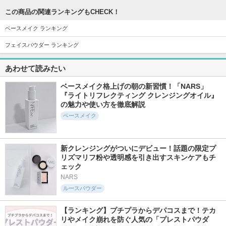
ス
テ
この商品の関連ランキングもCHECK！
ベースメイク ランキング
フェイスパウダー ランキング
20277件
5765件
11268件
5.5
5.4
5.3
あわせて読みたい
ライトリフレクティ
プリズム・リーブル
サンシェルター マ
ングセッティングパ
ルチ プロテクショ
ベースメイク格上げの朝の新習慣！「NARS」
ジバンシイ
ウダー プレスト N
ン トーンアップCC
『ライトリフレクティング クレンジングオイル』
NARS
コスメデコルテ
の魅力や使い方を徹底解説
ベースメイク
新クレンジングがついにデビュー！話題の限定プ
リズマリフ粉や透明感を引き出すスキンケアもチ
ェック
1751件
4427件
8639件
4.9
5.4
5.6
ラスティングベース
NARS
UVイデア XL プロテ
ディオールスキン
クショントーンアッ
フォーエヴァー ス
ルースパウダー
Chacott COSMETICS
プ ローズ+
キン コレクト コン
(チャコット・コスメ
シーラー
ティクス)
ラ ロッシュ ポゼ
【ランキング】プチプラからデパコスまで！テカ
ディオール
リやメイク崩れを防ぐ人気の「プレストパウダ