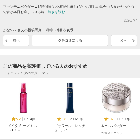
ファンデ→パウダー→12時間後(お化粧治し無し) 途中お直しの具合いも見たかったの
ですが本日お直し出来る時…
続きを読む
2026/7/7
かな5659さんの投稿写真 - 3件中 2件目を表示
前へ
クチコミに戻る
次へ
この商品を高評価している人のおすすめ
フィニッシングパウダー マット
6214件
20929件
11357件
5.2
5.8
5.6
メイク キープ ミス
ヴォワールコレクチ
ルース パウダー
ト EX ＋
ュールｎ
コスメデコルテ
コーセーコスメニエン
クレ・ド・ポー ボー