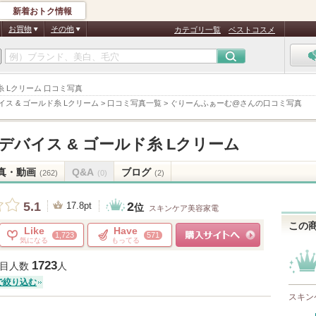
新着おトク情報
お買物
その他
カテゴリ一覧
ベストコスメ
ド糸 Lクリーム 口コミ写真
イス & ゴールド糸 Lクリーム
>
口コミ写真一覧
>
ぐりーんふぁーむ@さんの口コミ写真
デバイス & ゴールド糸 Lクリーム
真・動画
Q&A
ブログ
(262)
(0)
(2)
2
5.1
17.8pt
位
スキンケア美容家電
この
Like
Have
1,723
571
気になる
もってる
ショッピングサイトへ
1723
目人数
人
で絞り込む
スキン