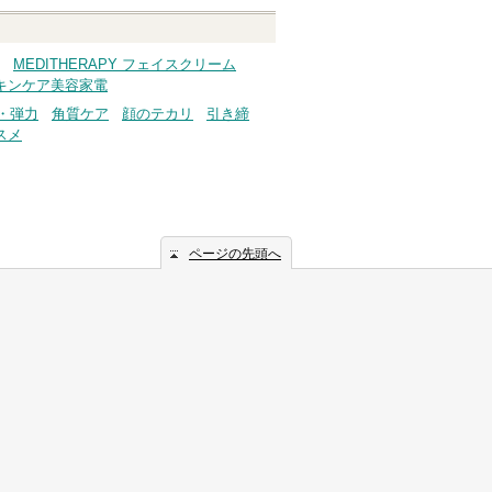
MEDITHERAPY フェイスクリーム
 スキンケア美容家電
・弾力
角質ケア
顔のテカリ
引き締
スメ
ページの先頭へ