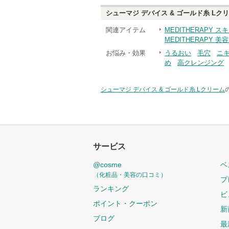
シューマジ デバイス & ゴールド糸 Lク
関連アイテム
MEDITHERAPY
MEDITHERAPY 
お悩み・効果
うるおい
毛穴
ニ
め
高クレンジング
シューマジ デバイス & ゴールド糸 Lクリーム
サービス
@cosme
ベ
（化粧品・美容の口コミ）
プ
ランキング
ビ
ポイント・クーポン
新
ブログ
最