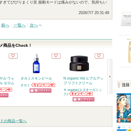
すぎてびびりまくり笑 振動モードは痛みがないので、気持ちい
2026/7/7 20:31:49
前へ
一覧へ
次へ
商品をCheck！
ヤル ウォ
タカミスキンピール
N organic Vie ヒアルアッ
PDRN ヒアル
ル セロム
プ リフトクリーム
セラム
注目
タカミ
タカミからのお
Ｎ organic(エヌオーガニッ
Anua
知らせがありま
からのお
Anuaから
ク)
ショッピン
次
す
がありま
Ｎ organic(エヌ
らせがあり
ピン
ショッ
オーガニック)か
グサイトへ
へ
ショッピン
らのお知らせが
トへ
グサイ
あります
グサイトへ
ドの商品一覧へ