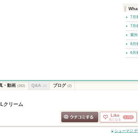
Wha
7月
7月
紫外
6月
6月
真・動画
Q&A
ブログ
(262)
(0)
(2)
 Lクリーム
Like
1,723
気になる
クチコミする
シューマジ デ