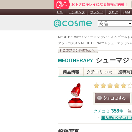
おトクにキレイになる情報が満載！
TOP
ランキング
ブランド
ブログ
Q&A
MEDITHERAPY / シューマジ デバイス & ゴール
アットコスメ
>
MEDITHERAPY
>
シューマジ デバ
このブランドの情報を
シューマジ 
MEDITHERAPY
見る
商品情報
クチコミ
投稿写
(358)
クチコミする
358
クチコミ
件
注
購入者のクチコミ
投稿写真