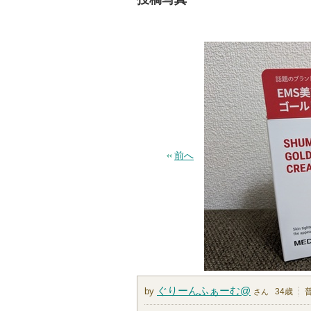
前へ
ぐりーんふぁーむ@
by
34歳
さん