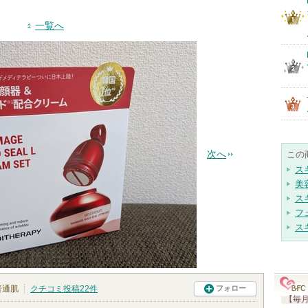
一覧へ
次へ
この
ス
美
ス
フ
ス
普通肌
クチコミ投稿
22
件
フォロー
【毎月