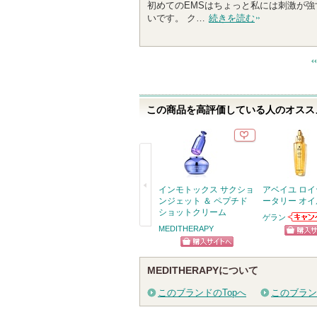
初めてのEMSはちょっと私には刺激が強
いです。 ク…
続きを読む
この商品を高評価している人のオススメ
インモトックス サクショ
アベイユ ロイ
ンジェット ＆ ペプチド
ータリー オイ
ショットクリーム
ゲラン
ゲラン
MEDITHERAPY
戻
知らせ
ショッ
す
る
ショッピン
グサイ
MEDITHERAPYについて
グサイトへ
このブランドのTopへ
このブラン