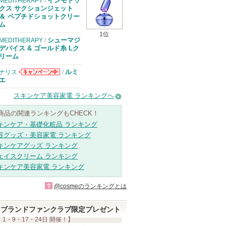
インモトッ
MEDITHERAPY
/
クス サクションジェット
＆ ペプチドショットクリー
ム
1位
シューマジ
MEDITHERAPY
/
デバイス & ゴールド糸 Lク
リーム
ルミ
ナリス
/
ナリスからのお
エ
知らせがありま
す
スキンケア美容家電 ランキングへ
商品の関連ランキングもCHECK！
キンケア・基礎化粧品 ランキング
容グッズ・美容家電 ランキング
キンケアグッズ ランキング
ェイスクリーム ランキング
キンケア美容家電 ランキング
?
@cosmeのランキングとは
ブランドファンクラブ限定プレゼント
 1・9・17・24日 開催！】