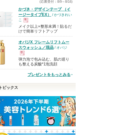
(応募受付：8/9～8/16)
かづき・デザインテープ （イ
ージータイプEX）
/ かづきれい
こ
メイク以上×整形未満！貼るだ
現
けで簡単リフトアップ
オバジX フレームリフトムー
品
スウォッシュ／現品
/ オバジ
弾力泡で包み込む、肌の巡り
現
も整える炭酸*1泡洗顔
プレゼントをもっとみる
品
ロン酸100
ジェニフィック アルティ
ホワイトトリュフファー
マイルドクレンジ
メ セラム
ストスプレーセラム
イル(旧)
トピックス
ランコム
d'Alba(ダルバ)
ファンケル
のお知
ます
d'Alba(ダルバ)か
ファンケルから
ピン
ショッピン
らのお知らせが
のお知らせがあ
ショッピン
あります
ります
トへ
グサイトへ
グサイトへ