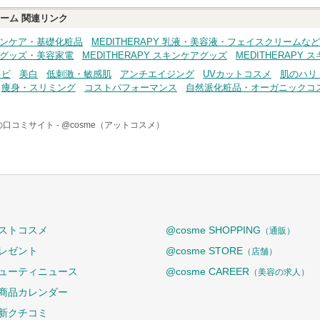
リーム
関連リンク
 スキンケア・基礎化粧品
MEDITHERAPY 乳液・美容液・フェイスクリームなど
美容グッズ・美容家電
MEDITHERAPY スキンケアグッズ
MEDITHERAPY
キビ
美白
低刺激・敏感肌
アンチエイジング
UVカットコスメ
肌のハリ
痩身・スリミング
コストパフォーマンス
自然派化粧品・オーガニックコ
の口コミサイト -
@cosme（アットコスメ）
ストコスメ
@cosme SHOPPING
（通販）
レゼント
@cosme STORE
（店舗）
ューティニュース
@cosme CAREER
（美容の求人）
商品カレンダー
新クチコミ