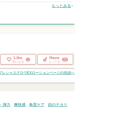
もっとみる
Like
Have
2
23
気になる
もってる
プレシャスグロウEXローション
ページの先頭へ
・弾力
爽快感
角質ケア
顔のテカリ