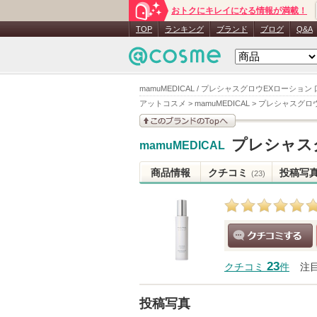
おトクにキレイになる情報が満載！
TOP
ランキング
ブランド
ブログ
Q&A
mamuMEDICAL / プレシャスグロウEXローション
アットコスメ
>
mamuMEDICAL
>
プレシャスグロ
このブランドの情報を
プレシャス
mamuMEDICAL
見る
商品情報
クチコミ
投稿写
(23)
クチコミする
23
クチコミ
件
注
投稿写真