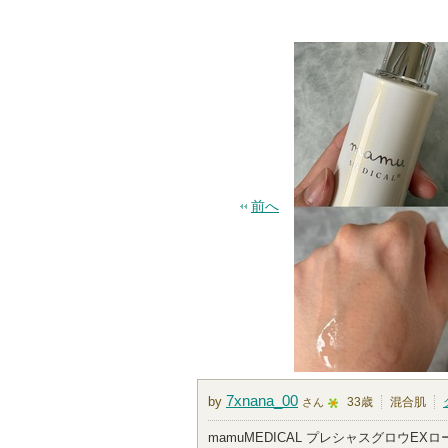
前へ
7xnana_00
by
33歳
混合肌
さん
5
mamuMEDICAL プレシャスグロウE
人