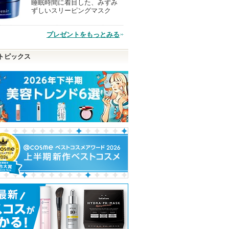
睡眠時間に着目した、みずみ
現
ずしいスリーピングマスク
品
プレゼントをもっとみる
トピックス
ロウセラ
ブラッシュオンUVパウダ
クリアクリームフェイス
スキンレイヤリ
ー
ウォッシュ
ーミュラBB
ージトウェンテ
スキンガーディアン
willone
LUNA
ショッピン
ショッピン
ショッピ
グサイトへ
グサイトへ
グサイト