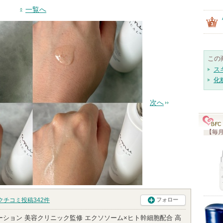
一覧へ
この
ス
化
次へ
【毎月
クチコミ投稿
342
件
フォロー
Xローション 美容クリニック監修 エクソソーム×ヒト幹細胞配合 高