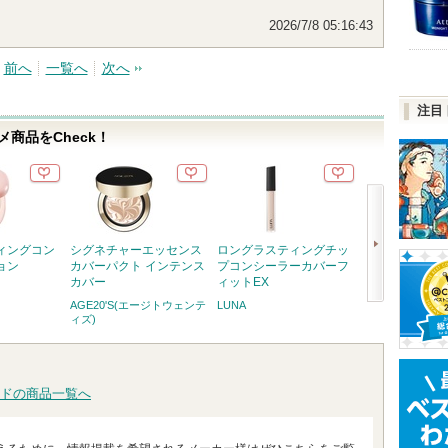
2026/7/8 05:16:43
前へ
一覧へ
次へ
注目
商品をCheck！
ィングコン
シグネチャーエッセンス
ロングラスティングチッ
リップシックグ
ョン
カバーパクト インテンス
プコンシーラーカバーフ
ム
カバー
ィットEX
AGE20'S(エ
ィズ)
AGE20'S(エージトウェンテ
LUNA
次
ィズ)
へ
ドの商品一覧へ