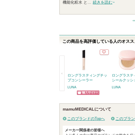
機能化粧水 と…
続きを読む
以
上
の
メ
ン
バ
この商品を高評価している人のオススメ
ー
に
お
気
に
入
ロングラスティングチッ
ロングラステ
り
プコンシーラー
シールクッシ
登
LUNA
LUNA
録
戻
ショッピン
さ
る
れ
グサイトへ
mamuMEDICALについて
て
い
このブランドのTopへ
このブラン
ま
メーカー関係者の皆様へ
す