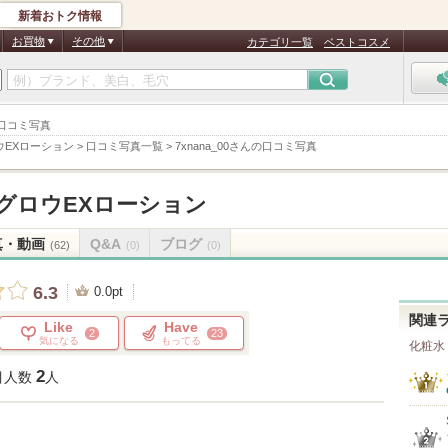
新着おトク情報
お買物
その他
カテゴリ一覧
ベストコスメ
 口コミ写真
ウEXローション
>
口コミ写真一覧
>
7xnana_00さんの口コミ写真
グロウEXローション
真・動画
Q&A
ブログ
(62)
(0)
(0)
6.3
0.0pt
関連
Like
Have
2
23
気になる
もってる
化粧水
2
目人数
人