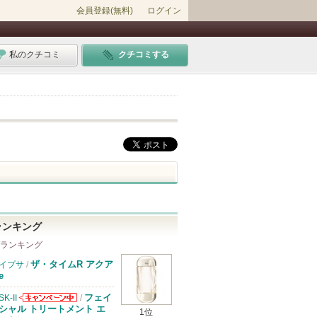
会員登録(無料)
ログイン
私のクチコミ
クチコミする
ランキング
 ランキング
ザ・タイムR アクア
イプサ
/
e
フェイ
SK-II
/
SK-IIからのお
シャル トリートメント エ
1位