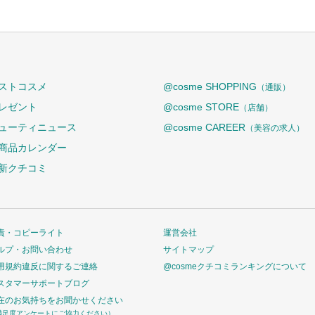
ストコスメ
@cosme SHOPPING
（通販）
レゼント
@cosme STORE
（店舗）
ューティニュース
@cosme CAREER
（美容の求人）
商品カレンダー
新クチコミ
責・コピーライト
運営会社
ルプ・お問い合わせ
サイトマップ
用規約違反に関するご連絡
@cosmeクチコミランキングについて
スタマーサポートブログ
在のお気持ちをお聞かせください
満足度アンケートにご協力ください）