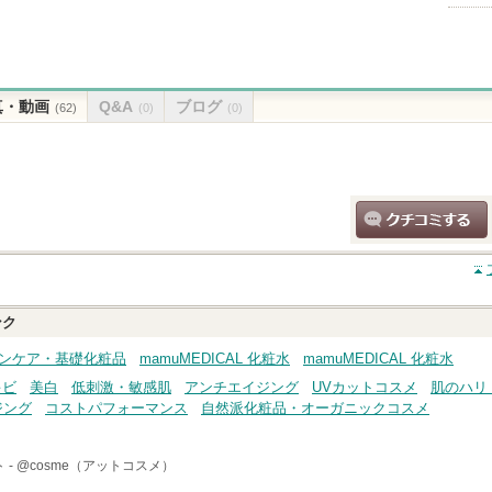
真・動画
Q&A
ブログ
(62)
(0)
(0)
クチコミする
ンク
スキンケア・基礎化粧品
mamuMEDICAL 化粧水
mamuMEDICAL 化粧水
キビ
美白
低刺激・敏感肌
アンチエイジング
UVカットコスメ
肌のハリ
ジング
コストパフォーマンス
自然派化粧品・オーガニックコスメ
 -
@cosme（アットコスメ）