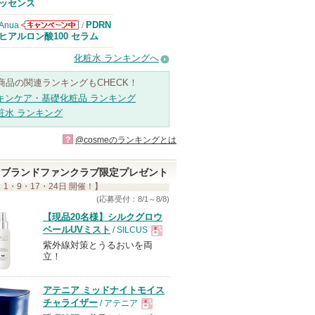
知らせがありま
ッセンス
す
PDRN
Anua
/
Anuaからのお
ヒアルロン酸100 セラム
知らせがありま
す
化粧水 ランキングへ
商品の関連ランキングもCHECK！
キンケア・基礎化粧品 ランキング
粧水 ランキング
?
@cosmeのランキングとは
ブランドファンクラブ限定プレゼント
 1・9・17・24日 開催！】
(応募受付：8/1～8/8)
【現品20名様】シルクグロウ
ベールUVミスト
/ SILCUS
紫外線対策とうるおいを両
現
立！
品
アテニア ミッドナイトモイス
チャライザー
/ アテニア