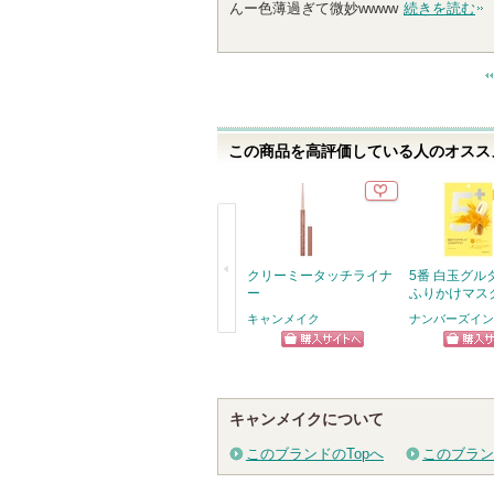
んー色薄過ぎて微妙wwww
続きを読む
この商品を高評価している人のオススメ
クリーミータッチライナ
5番 白玉グル
ー
ふりかけマス
キャンメイク
ナンバーズイン(n
戻
ショッピン
ショッ
る
グサイトへ
グサイ
キャンメイクについて
このブランドのTopへ
このブラン