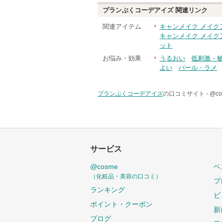
プランぷくコーデアイズ
関連リンク
関連アイテム
キャンメイク メイク
キャンメイク メイク
ット
お悩み・効果
うるおい
低刺激・
よい
パール・ラメ
プランぷくコーデアイズ
の口コミサイト -
@c
サービス
@cosme
ベ
（化粧品・美容の口コミ）
プ
ランキング
ビ
ポイント・クーポン
新
ブログ