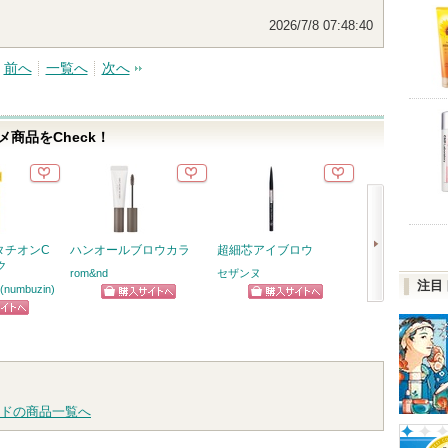
2026/7/8 07:48:40
前へ
一覧へ
次へ
商品をCheck！
タチオンC
ハンオールブロウカラ
超細芯アイブロウ
スピーディーマ
ク
ムーバー
rom&nd
セザンヌ
注目
umbuzin)
ヒロインメイク
ショッピン
ショッピン
次
ピン
ショッ
グサイトへ
グサイトへ
へ
トへ
グサイ
ドの商品一覧へ