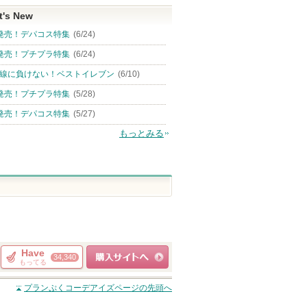
t's New
発売！デパコス特集
(6/24)
発売！プチプラ特集
(6/24)
線に負けない！ベストイレブン
(6/10)
発売！プチプラ特集
(5/28)
発売！デパコス特集
(5/27)
もっとみる
Have
34,340
もってる
ショッピングサイト
プランぷくコーデアイズ
ページの先頭へ
へ