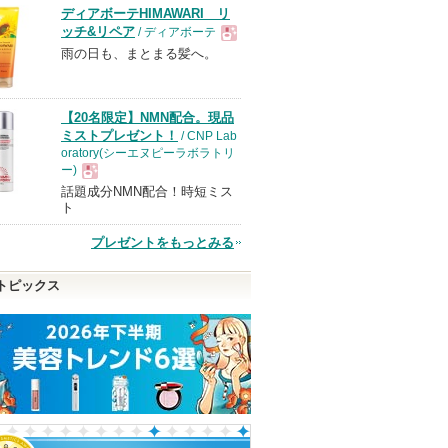
ディアボーテHIMAWARI リ
ッチ&リペア
/ ディアボーテ
雨の日も、まとまる髪へ。
現
品
【20名限定】NMN配合。現品
ミストプレゼント！
/ CNP Lab
oratory(シーエヌピーラボラトリ
ー)
話題成分NMN配合！時短ミス
現
ト
プレゼントをもっとみる
スカラリ
エッセンスインヘアミル
リップモンスター
チークブラッシ
品
ク
ケイト
セザンヌ
トピックス
オルビス
ショッピン
ショッピ
ピン
ショッピン
グサイトへ
グサイト
トへ
グサイトへ