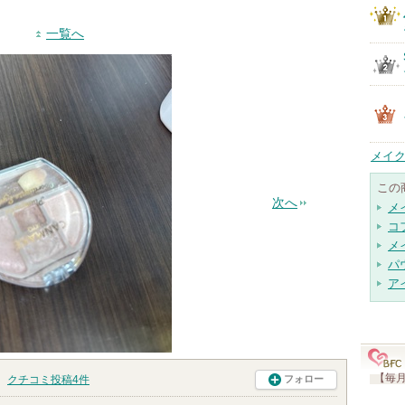
一覧へ
メイク
この
次へ
メ
コ
メ
パ
ア
【毎月
クチコミ投稿
4
件
フォロー