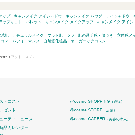
アップ
キャンメイク アイシャドウ
キャンメイク パウダーアイシャドウ
アップキット・パレット
キャンメイク メイクアップ
キャンメイク アイシ
敏感肌
ナチュラルメイク
マット肌
ツヤ
肌の透明感・薄づき
立体感メ
コストパフォーマンス
自然派化粧品・オーガニックコスメ
osme（アットコスメ）
ストコスメ
@cosme SHOPPING
（通販）
レゼント
@cosme STORE
（店舗）
ューティニュース
@cosme CAREER
（美容の求人）
商品カレンダー