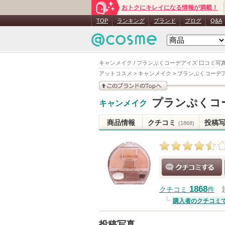
おトクにキレイになる情報が満載！
TOP
ランキング
ブランド
ブログ
Q&A
キャンメイク / プランぷくコーデアイズ 口コミ写
アットコスメ
>
キャンメイク
>
プランぷくコーデ
このブランドの情報を
プランぷくコ
キャンメイク
見る
商品情報
クチコミ
投稿
(1868)
クチコミする
1868
クチコミ
件
購入者のクチコミ
投稿写真