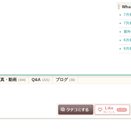
Wha
7月
7月
紫外
6月
6月
写真・動画
Q&A
ブログ
(344)
(221)
(30)
Like
8,650
気になる
クチコミする