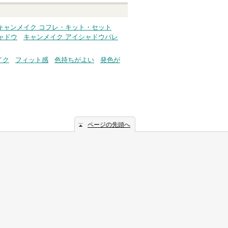
キャンメイク コフレ・キット・セット
ャドウ
キャンメイク アイシャドウパレ
イク
フィット感
色持ちがよい
発色が
ページの先頭へ