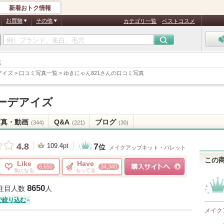
新着おトク情報
お買物
その他
カテゴリ一覧
ベストコスメ
真
アイズ
>
口コミ写真一覧
>
ゆきにゃん821さんの口コミ写真
ーデアイズ
写真・動画
Q&A
ブログ
(344)
(221)
(30)
7
4.8
109.4pt
位
メイクアップキット・パレット
この
Like
Have
8,650
34,340
気になる
もってる
ショッピングサイトへ
8650
注目人数
人
で絞り込む
メイク