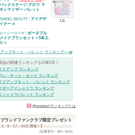
ディオール
/
ディオールから
バックステージ グロウ マ
のお知らせがあ
キシマイザー パレット
ります
アイデザ
SNIDEL BEAUTY
/
1位
イナー n
ポータブル
ロージーローザ
/
メイクブラシセット＜5本入
り＞
アップキット・パレット ランキングへ
商品の関連ランキングもCHECK！
イクアップ ランキング
フレ・キット・セット ランキング
イクアップキット・パレット ランキング
ウダーアイシャドウ ランキング
イシャドウパレット ランキング
?
@cosmeのランキングとは
ブランドファンクラブ限定プレゼント
 1・9・17・24日 開催！】
(応募受付：8/9～8/16)