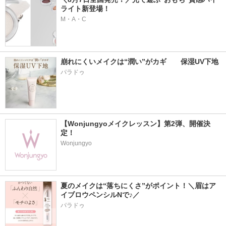
ライト新登場！
M・A・C
崩れにくいメイクは“潤い”がカギ　　保湿UV下地
パラドゥ
【Wonjungyoメイクレッスン】第2弾、開催決
定！
Wonjungyo
夏のメイクは“落ちにくさ”がポイント！＼眉はア
イブロウペンシルNで♪／
パラドゥ