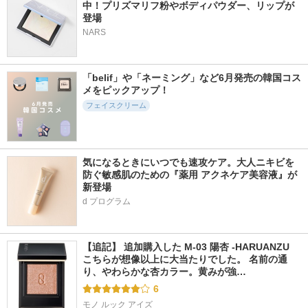
中！プリズマリフ粉やボディパウダー、リップが
登場
NARS
「belif」や「ネーミング」など6月発売の韓国コス
メをピックアップ！
フェイスクリーム
気になるときにいつでも速攻ケア。大人ニキビを
防ぐ敏感肌のための『薬用 アクネケア美容液』が
新登場
d プログラム
【追記】 追加購入した M-03 陽杏 -HARUANZU 
こちらが想像以上に大当たりでした。 名前の通
り、やわらかな杏カラー。黄みが強…
6
モノ ルック アイズ