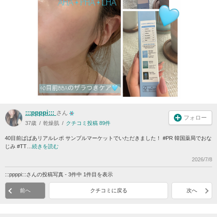
:::ppppi:::
さん
フォロー
37歳
乾燥肌
クチコミ投稿 89件
40目前ばばあリアルレポ サンプルマーケットでいただきました！ #PR 韓国薬局でおな
じみ #TT…
続きを読む
2026/7/8
:::ppppi:::さんの投稿写真 - 3件中 1件目を表示
前へ
クチコミに戻る
次へ