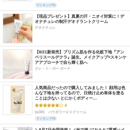
ランキングIN
【現品プレゼント】真夏の汗・ニオイ対策に！デ
オナチュレの制汗デオドラントクリーム
デオナチュレ
【8/21新発売】プリズム肌を作る化粧下地『アン
ベリスールデクラ』誕生。メイクアップ×スキンケ
アアプローチで自ら輝く肌へ
クレ・ド・ポー ボーテ
人気商品だったので購入してみました！ 顔用は色
んな下地を持ってるので、日焼け止め単体を塗る
ことは少ない とにかくボディー…
6
by365　パウダリーＵＶクリーム
ランキングIN
＼8月7日全国発売！／光で遊ぶ”おもち”質感ハイ