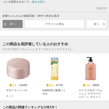
っとり保湿されるパフ…
続きを読む
2026/7/8
栄養ちゃんさんの投稿写真 - 3件中 1件目を表示
前へ
クチコミに戻る
次へ
この商品を高評価している人のおすすめ
スクラブボディウォッシュ ナイトブルーミングジャスミン
1369件
477件
580件
5.1
5.6
5.4
デオドラントパテ
HaRENO/ 薬用ハミ
スクラブボディウォ
ガキ
ッシュ フラワーマ
８ｘ４
ーケット ホワイト
HaRENO/
チューリップ
LUV SCENT(ラブセン
この商品の関連ランキングもCHECK！