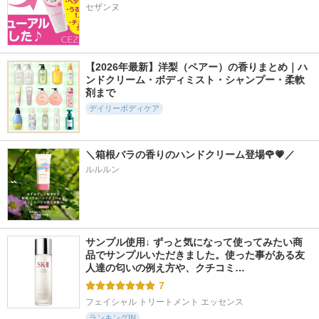
セザンヌ
437件
180件
256件
5.6
5.6
5.7
【2026年最新】洋梨（ペアー）の香りまとめ｜ハ
ンドクリーム・ボディミスト・シャンプー・柔軟
ホワイトプロミス 0
アンレーベル ラボ
ビオレ ザ ボディ 泡
3
V ディープモイスチ
タイプ ボディウォ
剤まで
ャーミスト
ッシュ ピュアリー
WHiTE PROMiSE
デイリーボディケア
サボンの香り
unlabel
ビオレu
＼箱根バラの香りのハンドクリーム登場🌹💗／
ルルルン
8718件
736件
141件
5.7
5.5
5.6
オリーブバージンオ
柳屋 あんず油
インティメートリペ
イル
アウォッシュ
サンプル使用↓ ずっと気になって使ってみたい商
柳屋あんず油
品でサンプルいただきました。使った事がある友
DHC
feminak
人達の匂いの例え方や、クチコミ…
7
フェイシャル トリートメント エッセンス
ランキングIN