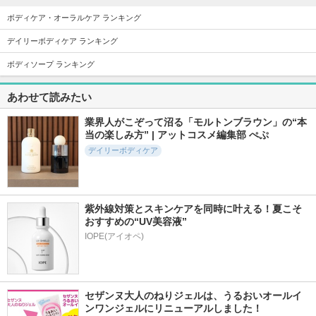
ト)
ボディケア・オーラルケア ランキング
デイリーボディケア ランキング
ボディソープ ランキング
247件
727件
322件
5.5
5.6
5.6
あわせて読みたい
スクラブボディウォ
セルターンクリーム
DEOGLA Ora Tech
ッシュ ホワイトシ
＋ホワイトニング
業界人がこぞって沼る「モルトンブラウン」の“本
リリーイブ
ャツ リネンコット
DEOGLA (デオグラ)
当の楽しみ方” | アットコスメ編集部 ぺぷ
ン
デイリーボディケア
LUV SCENT(ラブセン
ト)
紫外線対策とスキンケアを同時に叶える！夏こそ
おすすめの“UV美容液”
IOPE(アイオペ)
483件
302件
402件
5.7
5.7
5.6
ホワイトプロミス 0
アパデント トータ
ピュオーラ ハミガ
2
ルケア
キ
WHiTE PROMiSE
アパデント
ピュオーラ
セザンヌ大人のねりジェルは、うるおいオールイ
ンワンジェルにリニューアルしました！