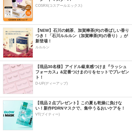
COSRX(コスアールエックス)
【NEW】石川の銘茶、加賀棒茶(R)の香ばしい香り
つき！「石川ルルルン（加賀棒茶(R)の香り）」が
新登場！
ルルルン
【現品30名様】アイドル級束感つけま『ラッシュ
フォーカス』&定番つけまのりをセットでプレゼン
ト！
D-UP(ディーアップ)
【現品２点プレゼント】この夏も乾燥に負けな
い！新作PDRNマスクで、集中うるおいケアを！
VT(ブイティー)