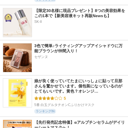
【限定30名様に現品プレゼント】8つの美容効果を
この1本で【新美容液キット再販Newsも】
SK-II
3色で簡単♪ライティングアップアイシャドウに万
能ブラウンが仲間入り！
セザンヌ
娘が良く使っていてたまにいっしょに貼って旦那
さんを驚かせています。個包装になっているのが
とてもいいです。黄色？オレンジ…
5
5番 白玉グルタチオンCふりかけマスク
ランキングIN
【先行発売記念特価】αアルブチンセラムがデイリ
ーシートマスクへ！