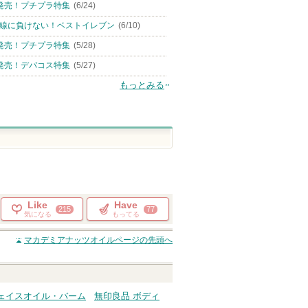
発売！プチプラ特集
(6/24)
線に負けない！ベストイレブン
(6/10)
発売！プチプラ特集
(5/28)
発売！デパコス特集
(5/27)
もっとみる
Like
Have
215
77
気になる
もってる
マカデミアナッツオイル
ページの先頭へ
フェイスオイル・バーム
無印良品 ボディ