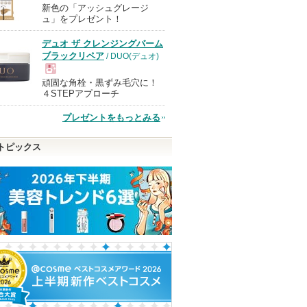
新色の「アッシュグレージ
現
ュ」をプレゼント！
デュオ ザ クレンジングバーム
品
ブラックリペア
/ DUO(デュオ)
頑固な角栓・黒ずみ毛穴に！
現
４STEPアプローチ
プレゼントをもっとみる
品
トピックス
アルロン酸
クリーミータッチライナ
スキンパワー リニュー
エリクシール ザ
ー
クリーム
aa
キャンメイク
SK-II
エリクシール
のお知
SK-IIからのお知
ます
らせがあります
エリクシールか
ピン
ショッピン
ショッピン
らのお知らせが
ショッピ
あります
トへ
グサイトへ
グサイトへ
グサイト