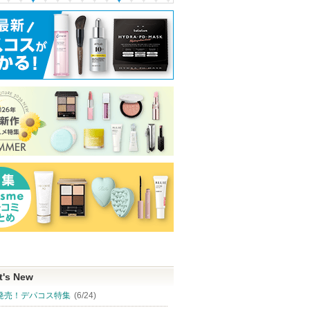
t's New
発売！デパコス特集
(6/24)