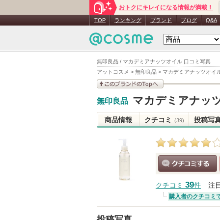
おトクにキレイになる情報が満載！
TOP
ランキング
ブランド
ブログ
Q&A
無印良品 / マカデミアナッツオイル 口コミ写真
アットコスメ
>
無印良品
>
マカデミアナッツオイ
このブランドの情報を
マカデミアナッ
無印良品
見る
商品情報
クチコミ
投稿写
(39)
クチコミする
39
クチコミ
件
注
購入者のクチコミ
投稿写真