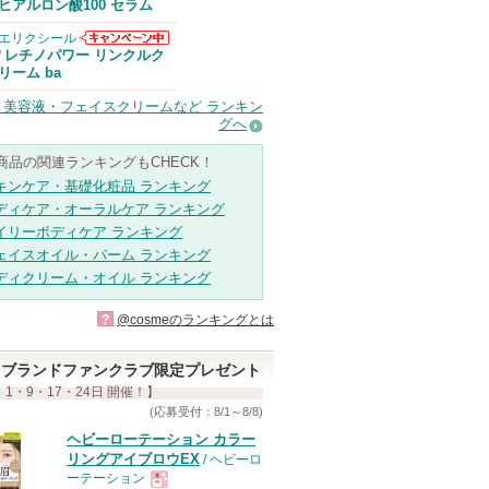
Anuaからのお
ヒアルロン酸100 セラム
知らせがありま
す
エリクシール
エリクシールか
レチノパワー リンクルク
/
らのお知らせが
リーム ba
あります
・美容液・フェイスクリームなど ランキン
グへ
商品の関連ランキングもCHECK！
キンケア・基礎化粧品 ランキング
ディケア・オーラルケア ランキング
イリーボディケア ランキング
ェイスオイル・バーム ランキング
ディクリーム・オイル ランキング
?
@cosmeのランキングとは
ブランドファンクラブ限定プレゼント
 1・9・17・24日 開催！】
(応募受付：8/1～8/8)
ヘビーローテーション カラー
リングアイブロウEX
/ ヘビーロ
ーテーション