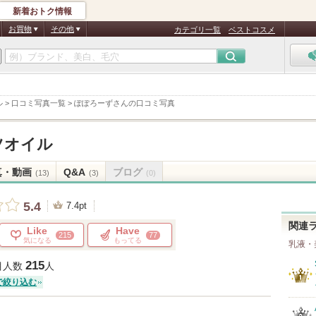
新着おトク情報
お買物
その他
カテゴリ一覧
ベストコスメ
ル
>
口コミ写真一覧
>
ぽぽろーずさんの口コミ写真
ツオイル
真・動画
Q&A
ブログ
(13)
(3)
(0)
5.4
7.4pt
関連
Like
Have
215
77
気になる
もってる
乳液・
215
目人数
人
で絞り込む