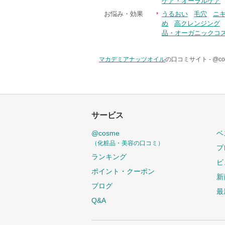
ケア・オーラルケア
お悩み・効果
うるおい
毛穴
ニ
め
高クレンジング
品・オーガニックコ
マカデミアナッツオイル
の口コミサイト -
@c
サービス
@cosme
ベ
（化粧品・美容の口コミ）
プ
ランキング
ビ
ポイント・クーポン
新
ブログ
最
Q&A