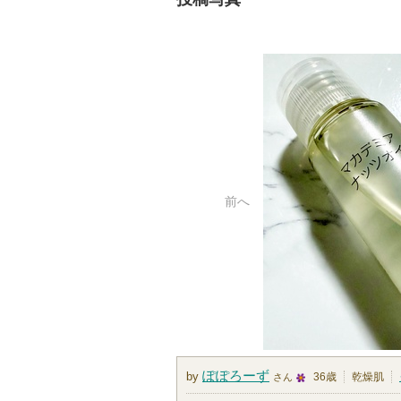
前へ
ぽぽろーず
by
36歳
乾燥肌
さん
2