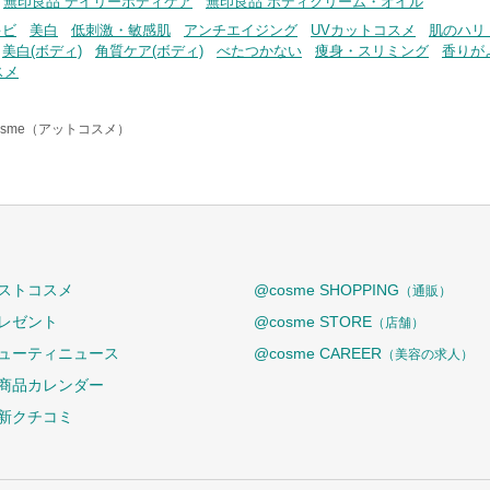
無印良品 デイリーボディケア
無印良品 ボディクリーム・オイル
キビ
美白
低刺激・敏感肌
アンチエイジング
UVカットコスメ
肌のハリ
美白(ボディ)
角質ケア(ボディ)
べたつかない
痩身・スリミング
香りが
スメ
osme（アットコスメ）
ストコスメ
@cosme SHOPPING
（通販）
レゼント
@cosme STORE
（店舗）
ューティニュース
@cosme CAREER
（美容の求人）
商品カレンダー
新クチコミ