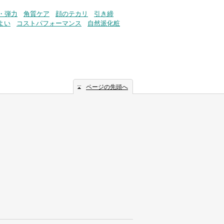
・弾力
角質ケア
顔のテカリ
引き締
よい
コストパフォーマンス
自然派化粧
ページの先頭へ