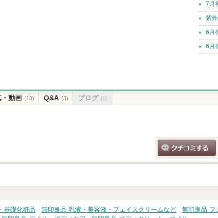
7月
紫外
6月
6月
真・動画
Q&A
ブログ
(13)
(3)
(0)
クチコミする
・基礎化粧品
無印良品 乳液・美容液・フェイスクリームなど
無印良品 