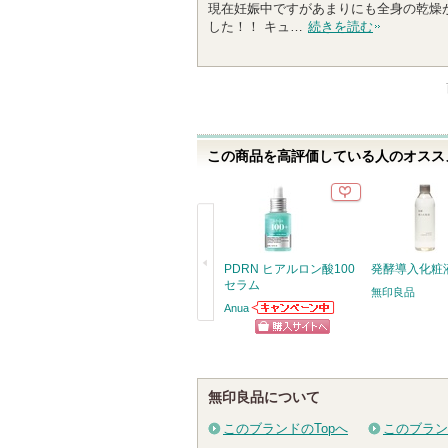
現在妊娠中ですがあまりにも全身の乾燥
5
した！！ キュ…
続きを読む
人
以
上
の
メ
ン
この商品を高評価している人のオススメ
バ
ー
に
お
気
に
PDRN ヒアルロン酸100
発酵導入化粧
入
セラム
無印良品
り
Anua
Anuaからのお知
登
戻
らせがあります
ショッピン
録
る
さ
グサイトへ
れ
無印良品について
て
このブランドのTopへ
このブラン
い