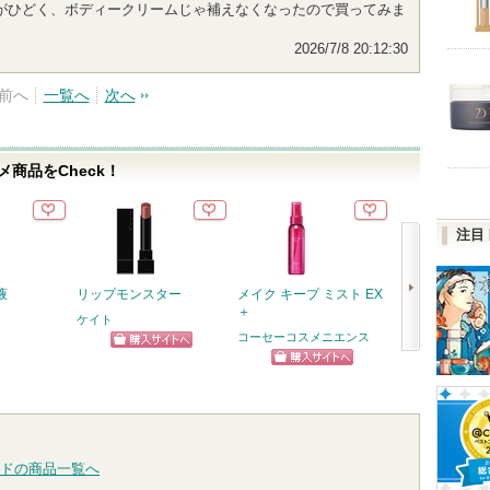
がひどく、ボディークリームじゃ補えなくなったので買ってみま
2026/7/8 20:12:30
前へ
一覧へ
次へ
商品をCheck！
注目
液
リップモンスター
メイク キープ ミスト EX
PDRN100ヒ
＋
セラムマスク
ケイト
コーセーコスメニエンス
Anua
Anuaから
ショッピン
次
らせがあり
ショッピン
ショッ
グサイトへ
へ
グサイトへ
グサイ
ドの商品一覧へ