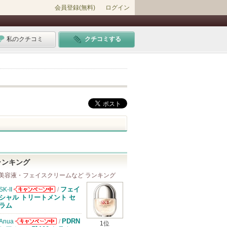
会員登録(無料)
ログイン
私のクチコミ
クチコミする
ランキング
美容液・フェイスクリームなど ランキング
フェイ
SK-II
/
SK-IIからのお
シャル トリートメント セ
知らせがありま
ラム
す
PDRN
Anua
/
1位