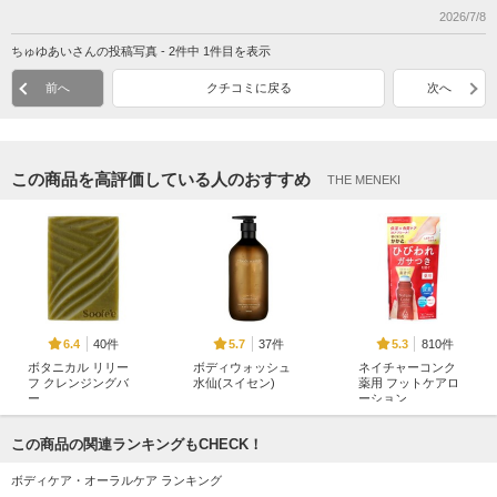
2026/7/8
ちゅゆあいさんの投稿写真 - 2件中 1件目を表示
前へ
クチコミに戻る
次へ
この商品を高評価している人のおすすめ
THE MENEKI
40件
37件
810件
6.4
5.7
5.3
ボタニカル リリー
ボディウォッシュ
ネイチャーコンク
フ クレンジングバ
水仙(スイセン)
薬用 フットケアロ
ー
ーション
hetras.
スぺ(soofe'e)
ナリスアップ
この商品の関連ランキングもCHECK！
ボディケア・オーラルケア ランキング