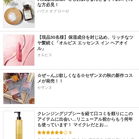
な方必見！
ハウス オブ ローゼ
227件
15件
3件
5.5
5.9
6.5
マンダム ハッピー
足すっきりジェルシ
トゥースペースト
デオ 薬用 汗コント
ートおやすみ 羊
プロフレッシュ
ロール ミスト
EVERYYOU
マンダム
【現品30名様】保湿成分を封じ込め、リッチなツ
ヤ髪続く「オルビス エッセンス イン ヘアオイ
ル」
オルビス
11件
592件
127件
6.3
5.4
5.2
☆ぜ～んぶ欲しくなる☆セザンヌの秋の新作コス
ミネラルオーレ ソ
クラプロックス CS
LYL BEAUTY GEL
メが発売！！
ープ
5460
LYL
セザンヌ
ELECTORE（エレク
クラプロックス
トーレ）
クレンジングジプシーを経て口コミを頼りにこの
アイテムに出会い…リニューアル前からもう何年
も使っています！ マイクレだとお…
6