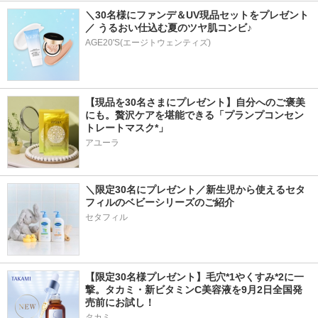
＼30名様にファンデ＆UV現品セットをプレゼント
／ うるおい仕込む夏のツヤ肌コンビ♪
AGE20'S(エージトウェンティズ)
【現品を30名さまにプレゼント】自分へのご褒美
にも。贅沢ケアを堪能できる「プランプコンセン
トレートマスク*」
アユーラ
＼限定30名にプレゼント／新生児から使えるセタ
フィルのベビーシリーズのご紹介
セタフィル
【限定30名様プレゼント】毛穴*1やくすみ*2に一
撃。タカミ・新ビタミンC美容液を9月2日全国発
売前にお試し！
タカミ