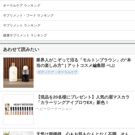
オーラルケア ランキング
サプリメント・フード ランキング
327件
50件
122件
5.6
5.5
6.5
HOT TAB Natural Z
DARK TEA HAND C
ライトオン インシ
サプリメント ランキング
EN
REAM
ャワー ボディトー
ンアップ
健康サプリメント ランキング
HOT TAB
kuoca(クオカ)
B.O.M
あわせて読みたい
業界人がこぞって沼る「モルトンブラウン」の“本
当の楽しみ方” | アットコスメ編集部 ぺぷ
ボディケア・オーラルケア
39件
168件
36件
5.6
5.5
6.0
デリケートウォッシ
iroha INTIMATE WA
脱毛器Zap
ュ リッチフォームA
SH【FOAM TYPE】
ANLAN
Y
よもぎブレンドの香
【現品を20名様にプレゼント】人気の眉マスカラ
り
fem tone
「カラーリングアイブロウEX」新色！
iroha INTIMATE CAR
E
ヘビーローテーション
天気は雨模様。心もお肌もなんとなく不調…そん