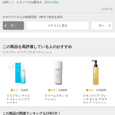
は珍しく、レチノールも配合さ…
続きを読む
2026/7/8
さやアクアさんの投稿写真 - 3件中 1件目を表示
前へ
クチコミに戻る
次へ
この商品を高評価している人のおすすめ
リスブラン クリア パウダーウォッシュ
216件
1436件
17350件
5.1
5.6
5.6
リスブラン マイル
クリームスキン ロ
スキンクリア クレ
ド クレンジングウ
ーション
ンズ オイル アロマ
ォーター
タイプ リフレシン
LANEIGE(ラネージ
グシトラスの香り
AXXZIA（アクシージ
ュ)
ア）
アテニア
この商品の関連ランキングもCHECK！