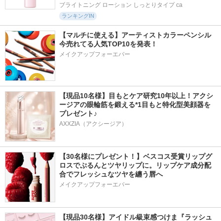
ブライトニング ローション しっとりタイプ ca
ランキングIN
【マルチに使える】アーティストカラーペンシル
今売れてる人気TOP10を発表！
メイクアップフォーエバー
【現品10名様】目もとケア研究10年以上！アクシ
ージアの眼輪筋を鍛える*1目もと特化型美顔器を
プレゼント♪
AXXZIA（アクシージア）
【30名様にプレゼント！】ベスコス受賞リップグ
ロスでぷるんとツヤリップに。リップケア成分配
合でフレッシュなツヤを纏う唇へ
メイクアップフォーエバー
【現品30名様】アイドル級束感つけま『ラッシュ