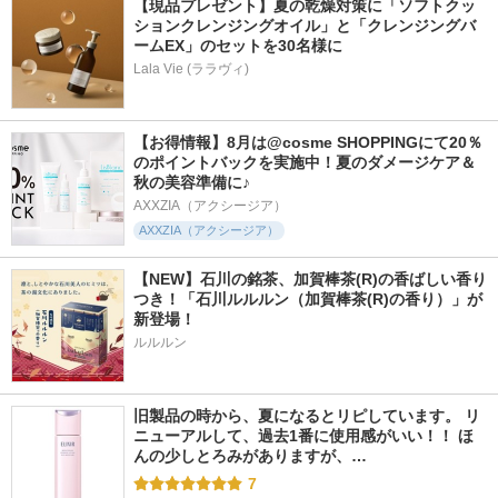
【現品プレゼント】夏の乾燥対策に「ソフトクッ
ションクレンジングオイル」と「クレンジングバ
ームEX」のセットを30名様に
Lala Vie (ララヴィ)
【お得情報】8月は@cosme SHOPPINGにて20％
のポイントバックを実施中！夏のダメージケア＆
秋の美容準備に♪
AXXZIA（アクシージア）
AXXZIA（アクシージア）
【NEW】石川の銘茶、加賀棒茶(R)の香ばしい香り
つき！「石川ルルルン（加賀棒茶(R)の香り）」が
新登場！
ルルルン
旧製品の時から、夏になるとリピしています。 リ
ニューアルして、過去1番に使用感がいい！！ ほ
んの少しとろみがありますが、…
7