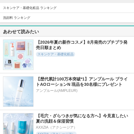
スキンケア・基礎化粧品 ランキング
洗顔料 ランキング
あわせて読みたい
6004件
817件
807件
5.3
5.6
5.4
ABC-Gピールウォ
エクストリーム ク
ユース ラディアン
【2026年夏の新作コスメ】8月発売のプチプラ発
ッシュ
リーム[オリジナル]
ス ビタチノールセ
売日順まとめ
ラム
ドクターケイ
Real Barrier
スキンケア・基礎化粧品
primera
【歴代累計100万本突破*1】アンプルール ブライ
トAOローションN 現品を30名様にプレゼント
アンプルール(AMPLEUR)
1781件
397件
11683件
5.3
5.4
5.2
バウンシースリーピ
ブースター美容液
PDRN ヒアルロン酸
ングマスク
100 セラム
An四季+
LANEIGE(ラネージ
Anua
【毛穴・ざらつきが気になる方へ】今見直したい
ュ)
夏の洗顔＆保湿習慣
AXXZIA（アクシージア）