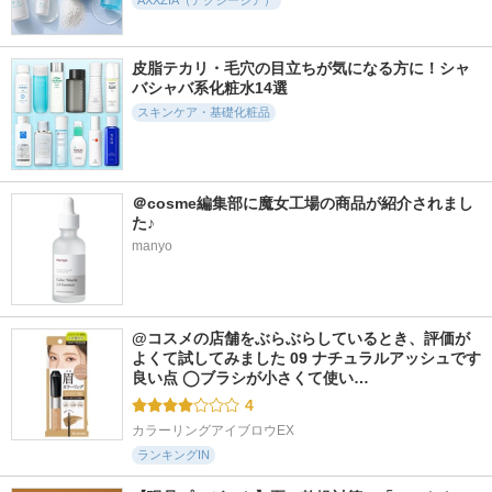
AXXZIA（アクシージア）
皮脂テカリ・毛穴の目立ちが気になる方に！シャ
752件
511件
307件
5.4
5.1
5.6
バシャバ系化粧水14選
ダーマレーザー ス
夢みる ポアクリア
メゾンドブーケ プ
ーパーブラックVC1
バームオイル
ロテクトデイクリー
スキンケア・基礎化粧品
00マスク
ム
ロゼット
ダーマレーザー
Maison de Bouquet
＠cosme編集部に魔女工場の商品が紹介されまし
た♪
manyo
302件
12957件
483件
5.5
5.8
5.6
モイスチャーセラム
ジェニフィック ア
マルチスクエアシー
ルティメ セラム
トマスク
パーフェクトワン
@コスメの店舗をぶらぶらしているとき、評価が
ランコム
Yunth
よくて試してみました 09 ナチュラルアッシュです 
良い点 ◯ブラシが小さくて使い…
4
カラーリングアイブロウEX
ランキングIN