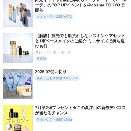
ーテ」のPOP UPイベントを@cosme TOKYOで
開催
スキンケア・基礎化粧品
880件
296件
6357件
5.2
5.0
5.2
【解説】旅先でも肌荒れしないスキンケアセット
アミノ酸浸透水
アミノ酸浸透水オイ
オルビス ザ クレン
と1軍ベースメイクのご紹介 ミニサイズで持ち運
ルイン
ジング オイル
Mマークシリーズ
びも◎
Mマークシリーズ
オルビス
クレ・ド・ポー ボーテ
美容液
2026.07使い切り
肌をうるおす保湿スキンケア
4653件
12946件
12963件
5.2
5.5
5.8
ゴールデンタイムリ
潤浸保湿フェイスク
ジェニフィック ア
ペア 深夜浸透クリ
リーム
ルティメ セラム
ーム
キュレル
ランコム
7月第2弾プレゼント★この夏注目の新作デパコス
SOFINA iP
が当たるチャンス
スキンケア・基礎化粧品