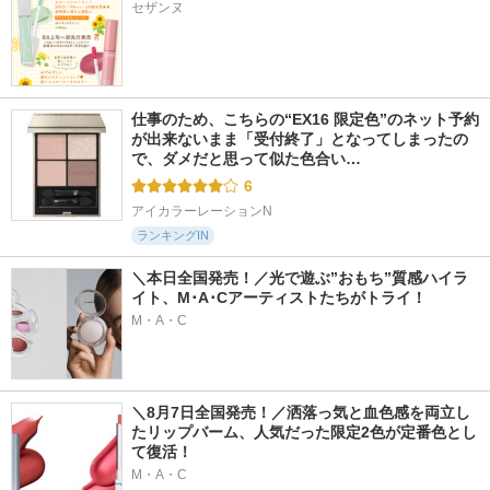
セザンヌ
仕事のため、こちらの“EX16 限定色”のネット予約
が出来ないまま「受付終了」となってしまったの
で、ダメだと思って似た色合い…
6
アイカラーレーションN
ランキングIN
＼本日全国発売！／光で遊ぶ”おもち”質感ハイラ
イト、M･A･Cアーティストたちがトライ！
M・A・C
＼8月7日全国発売！／洒落っ気と血色感を両立し
たリップバーム、人気だった限定2色が定番色とし
て復活！
M・A・C