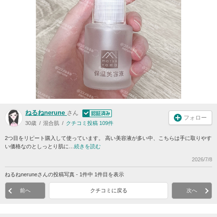
ねるねnerune
さん
フォロー
30歳
混合肌
クチコミ投稿 109件
2つ目をリピート購入して使っています。 高い美容液が多い中、こちらは手に取りやす
い価格なのとしっとり肌に…
続きを読む
2026/7/8
ねるねneruneさんの投稿写真 - 1件中 1件目を表示
前へ
クチコミに戻る
次へ