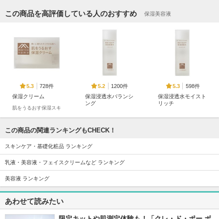
この商品を高評価している人のおすすめ
保湿美容液
728件
1200件
598件
5.3
5.2
5.3
保湿クリーム
保湿浸透水バランシ
保湿浸透水モイスト
ング
リッチ
肌をうるおす保湿スキ
ンケア
肌をうるおす保湿スキ
肌をうるおす保湿スキ
ンケア
ンケア
この商品の関連ランキングもCHECK！
スキンケア・基礎化粧品 ランキング
乳液・美容液・フェイスクリームなど ランキング
美容液 ランキング
364件
376件
6662件
5.0
5.1
5.4
保湿クレンジング
保湿乳液
セラム シールド
あわせて読みたい
肌をうるおす保湿スキ
肌をうるおす保湿スキ
ONE BY KOSE
ンケア
ンケア
限定キットや肌測定体験も！「クレ・ド・ポー ボ