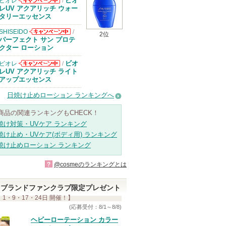
ビオ
ビオレ
/
ビオレからのお
レUV アクアリッチ ウォー
知らせがありま
タリーエッセンス
す
SHISEIDO
/
2位
SHISEIDOから
パーフェクト サン プロテ
のお知らせがあ
クター ローション
ります
ビオ
ビオレ
/
ビオレからのお
レUV アクアリッチ ライト
知らせがありま
アップエッセンス
す
日焼け止めローション ランキングへ
商品の関連ランキングもCHECK！
焼け対策・UVケア ランキング
焼け止め・UVケア(ボディ用) ランキング
焼け止めローション ランキング
?
@cosmeのランキングとは
ブランドファンクラブ限定プレゼント
 1・9・17・24日 開催！】
(応募受付：8/1～8/8)
ヘビーローテーション カラー