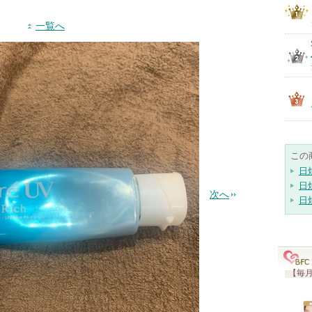
一覧へ
この
日
日
次へ
日
【毎月