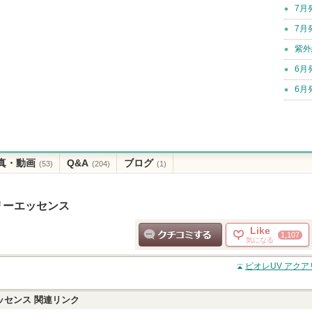
7月
7月
紫外
6月
6月
真・動画
Q&A
ブログ
(53)
(204)
(1)
リーエッセンス
Like
1,107
気になる
クチコミする
ビオレUV アク
ッセンス
関連リンク