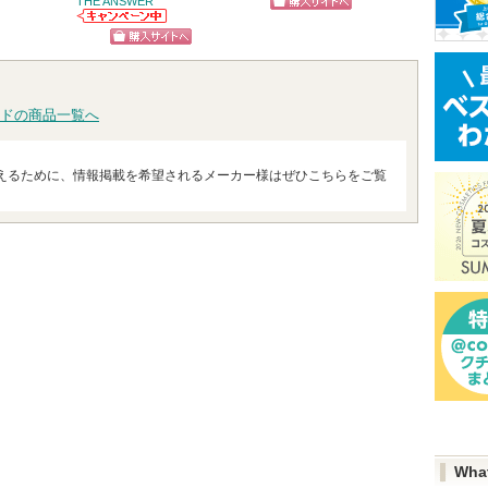
THE ANSWER
アテニア
ピン
ボーテからのお
アテニ
へ
ショッピン
知らせがありま
THE ANSWERか
お知ら
トへ
す
ショッ
らのお知らせが
ます
グサイトへ
ショッピン
あります
グサイ
グサイトへ
ドの商品一覧へ
えるために、情報掲載を希望されるメーカー様はぜひこちらをご覧
Wha