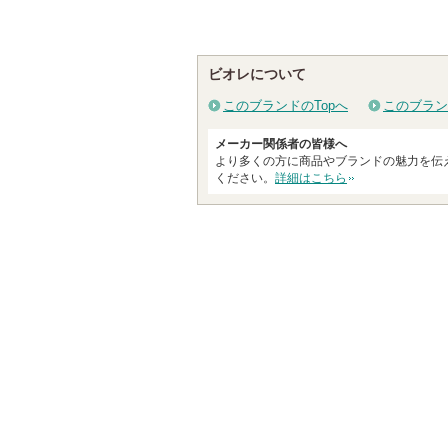
ショッピン
ショッ
録
る
さ
グサイトへ
グサイ
れ
て
ビオレについて
い
このブランドのTopへ
このブラン
ま
す
メーカー関係者の皆様へ
より多くの方に商品やブランドの魅力を伝
ください。
詳細はこちら