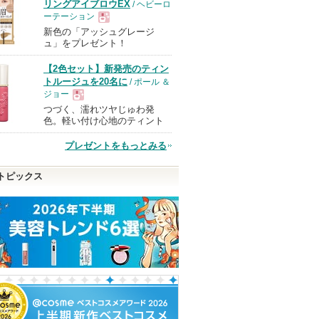
リングアイブロウEX
/ ヘビーロ
ーテーション
新色の「アッシュグレージ
現
ュ」をプレゼント！
【2色セット】新発売のティン
品
トルージュを20名に
/ ポール ＆
ジョー
つづく、濡れツヤじゅわ発
現
色。軽い付け心地のティント
プレゼントをもっとみる
品
トピックス
クレンズ
オルビス ザ クレンジン
PDRN ヒアルロン酸100
ハンオールブロ
イプ リ
グ オイル
セラム
rom&nd
ラスの香
オルビス
Anua
Anuaからのお知
ショッピ
らせがあります