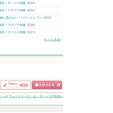
発売！デパコス特集
(6/24)
発売！プチプラ特集
(6/24)
線に負けない！ベストイレブン
(6/10)
発売！プチプラ特集
(5/28)
発売！デパコス特集
(5/27)
もっとみる
Have
1,856
もってる
ショッピングサイト
アリッチ ウォータリーエッセンス
ページの先頭へ
へ