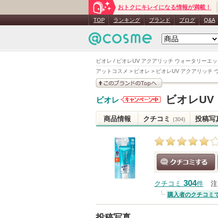
おトクにキレイになる情報が満載！
TOP
ランキング
ブランド
ブログ
Q&A
ビオレ / ビオレUV アクアリッチ ウォータリーエ
アットコスメ
>
ビオレ
>
ビオレUV アクアリッチ
このブランドの情報を
ビオレUV
ビオレ
見る
ビオレから
のお知らせ
商品情報
クチコミ
投稿写
(304)
があります
クチコミする
304
クチコミ
件
注
購入者のクチコミ
投稿写真