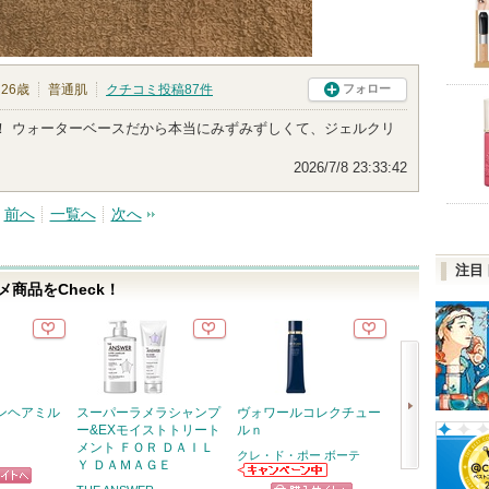
26歳
普通肌
クチコミ投稿
87
件
フォロー
！ ウォーターベースだから本当にみずみずしくて、ジェルクリ
2026/7/8 23:33:42
前へ
一覧へ
次へ
注目
商品をCheck！
ンヘアミル
スーパーラメラシャンプ
ヴォワールコレクチュー
スキンクリア 
ー&EXモイストトリート
ルｎ
オイル アロマタ
メント ＦＯＲ ＤＡＩＬ
フレシングシト
クレ・ド・ポー ボーテ
Ｙ ＤＡＭＡＧＥ
り
次
クレ・ド・ポー