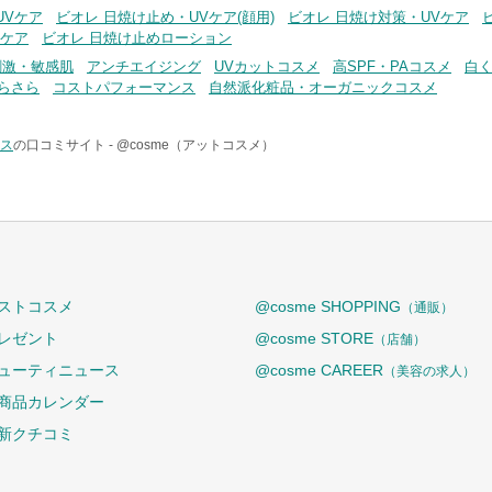
UVケア
ビオレ 日焼け止め・UVケア(顔用)
ビオレ 日焼け対策・UVケア
Vケア
ビオレ 日焼け止めローション
刺激・敏感肌
アンチエイジング
UVカットコスメ
高SPF・PAコスメ
白
らさら
コストパフォーマンス
自然派化粧品・オーガニックコスメ
ンス
の口コミサイト -
@cosme（アットコスメ）
ストコスメ
@cosme SHOPPING
（通販）
レゼント
@cosme STORE
（店舗）
ューティニュース
@cosme CAREER
（美容の求人）
商品カレンダー
新クチコミ