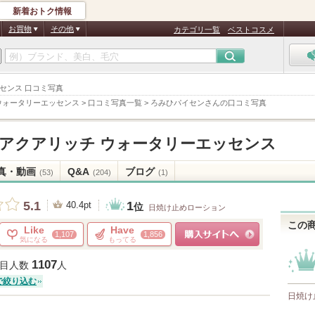
新着おトク情報
お買物
その他
カテゴリ一覧
ベストコスメ
ッセンス 口コミ写真
 ウォータリーエッセンス
>
口コミ写真一覧
>
ろみひパイセンさんの口コミ写真
 アクアリッチ ウォータリーエッセンス
真・動画
Q&A
ブログ
(53)
(204)
(1)
1
5.1
40.4pt
位
日焼け止めローション
この
Like
Have
1,107
1,856
気になる
もってる
ショッピングサイトへ
1107
目人数
人
で絞り込む
日焼け