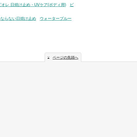
ビオレ 日焼け止め・UVケア(ボディ用)
ビ
くならない日焼け止め
ウォータープルー
ページの先頭へ