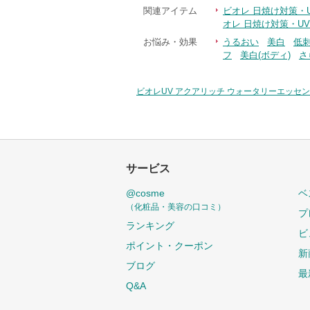
関連アイテム
ビオレ 日焼け対策・
オレ 日焼け対策・U
お悩み・効果
うるおい
美白
低
フ
美白(ボディ)
さ
ビオレUV アクアリッチ ウォータリーエッセ
サービス
@cosme
ベ
（化粧品・美容の口コミ）
プ
ランキング
ビ
ポイント・クーポン
新
ブログ
最
Q&A