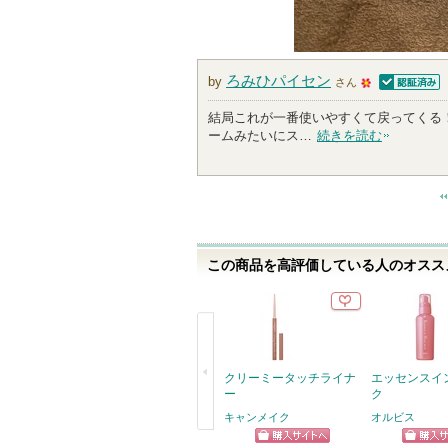
ろみひパイセン
by
さん
認証済
5
結局これが一番使いやすくて戻ってくる
0
ームみたいにス…
続きを読む
人
以
上
の
メ
ン
この商品を高評価している人のオススメ
バ
ー
に
お
気
に
クリーミータッチライナ
エッセンスイ
入
ー
ク
り
キャンメイク
オルビス
登
戻