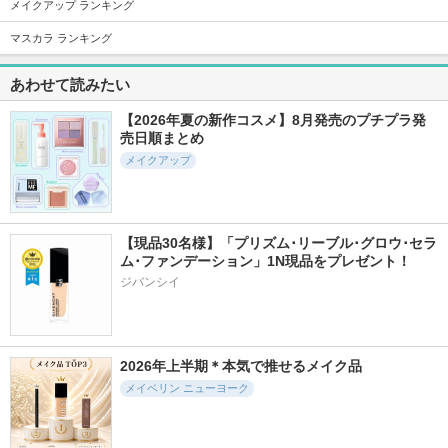
メイクアップ ランキング
マスカラ ランキング
1530件
1031件
27580件
5.1
5.7
5.5
あわせて読みたい
ハイパーリフトマス
ジューシーベリープ
クリーミータッチラ
カラ
ランピングリップオ
イナー
【2026年夏の新作コスメ】8月発売のプチプラ発
イル
売日順まとめ
D-UP(ディーアップ)
キャンメイク
TOCOBO
メイクアップ
【現品30名様】「プリズム･リーブル･グロウ･セラ
ム･ファンデーション」1N現品をプレゼント！ 
7984件
1079件
22074件
5.2
5.0
5.6
ジバンシイ
シルキーリキッドア
メロウブラウンアイ
超細芯アイブロウ
イライナーWP
ズ
セザンヌ
D-UP(ディーアップ)
ケイト
2026年上半期＊本気で推せるメイク品
メイベリン ニューヨーク