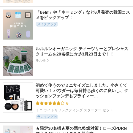
1714件
29095件
5252件
5.2
5.4
5.3
ロウグロウジェルテ
リップモンスター
カラーリングアイブ
「belif」や「ネーミング」など6月発売の韓国コス
ィント
ロウEX
メをピックアップ！
ケイト
hince
ヘビーローテーション
メイクアップ
ルルルンオーガニック ティーツリーとプレシャス
クリームを20名様に☆彡3月23日まで！！
5023件
18677件
4485件
5.1
5.2
5.1
ルルルン
密着アイライナー
塗るつけまつげ 自
ポッピングシルエッ
極細クリームペンシ
まつげ際立てタイプ
トシャドウ
ル
デジャヴュ
ケイト
デジャヴュ
初めて使うのでミニサイズにしました。小さくて
可愛い！ パウダーは毎日持ち歩くのに良いし、ク
ッションファンデもプライマー…
6
ミニ ライトリフレクティング スターター セット
ランキングIN
★限定30名様★夏の隠れ乾燥対策！ローズPDRN