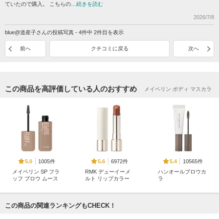
ていたので購入。 こちらの…
続きを読む
2026/7/8
blue@道産子さんの投稿写真 - 4件中 2件目を表示
前へ
クチコミに戻る
次へ
この商品を高評価している人のおすすめ
メイベリン ボディ マスカラ
1005件
6972件
10565件
5.0
5.6
5.4
メイベリン SP フラ
RMK デューイーメ
ハンオールブロウカ
ッフ ブロウ ムース
ルト リップカラー
ラ
メイベリン ニューヨ
RMK
rom&nd
ーク
この商品の関連ランキングもCHECK！