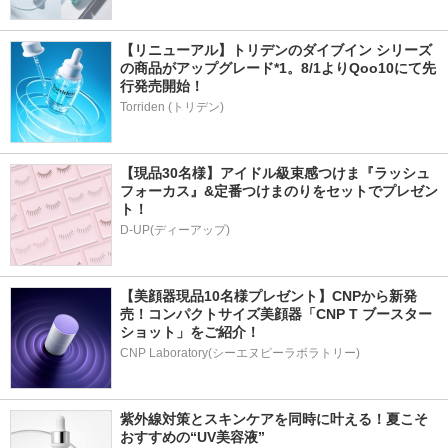
【リニューアル】トリデンのダイブイン シリーズ
の商品がアップグレード*1。8/1よりQoo10にて先
行発売開始！
Torriden (トリデン)
【現品30名様】アイドル級束感つけま『ラッシュ
フォーカス』&定番つけまのりをセットでプレゼン
ト！
D-UP(ディーアップ)
【美顔器現品10名様プレゼント】CNPから新発
売！コンパクトサイズ美顔器「CNP T ブースター 
ショット」をご紹介！
CNP Laboratory(シーエヌピーラボラトリー)
紫外線対策とスキンケアを同時に叶える！夏こそ
おすすめの“UV美容液”