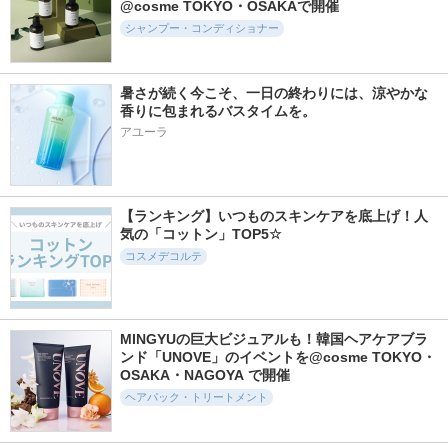
@cosme TOKYO・OSAKAで開催
リートメント
プレディア
SABON(サボン)
シャンプー・コンディショナー
ReFa
暑さが続く今こそ、一日の終わりには、涼やかな
香りに包まれるバスタイムを。
アユーラ
2849件
4116件
4763件
4.9
5.0
5.3
リポアシャンプー／
モロッカンビューテ
リファロックオイル
リポアトリートメン
ィ ディープモイス
ReFa
ト
ト シャンプー／ヘ
【ランキング】いつものスキンケアを底上げ！人
アトリートメント
plus eau（プリュスオ
気の「コットン」TOP5☆
ー）
ボトルワークス
コスメデコルテ
MINGYUの巨大ビジュアルも！韓国ヘアケアブラ
ンド「UNOVE」のイベントを@cosme TOKYO・
896件
1446件
3717件
5.5
4.9
5.0
OSAKA・NAGOYA で開催
AQ リペア スムース
リファミルクプロテ
トリートメントヘア
ヘアパック・トリートメント
シャンプー／トリー
インシャンプーピン
ウォーター
トメント コンディ
ク/トリートメント
オルビス
ショナー
ピンク