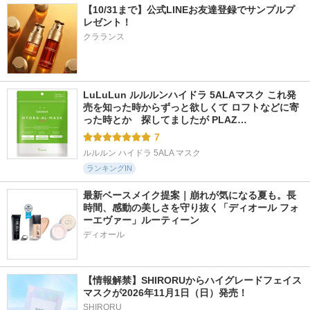
コスメデコルテ
ReFa
【10/31まで】公式LINEお友達登録でサンプルプ
レゼント！
クラランス
1600件
1846件
2242件
5.1
5.4
5.2
LuLuLun ルルルンハイドラ 5ALAマスク これ発
EXリペアトリート
売を知った時からずっと欲しくて ロフトなどに寄
ディープ ヘッドク
ディープダメージヘ
メント ＦＯＲ ＣＯ
レンズ ホワイトフ
アマスク テンダー
った時とか　探してましたが PLAZ…
ＬＯＲ ＤＡＭＡＧ
ローラル
ブルーム
Ｅ
7
ジルスチュアート
UNOVE
THE ANSWER
ルルルン ハイドラ 5ALA マスク
ランキングIN
最新ベースメイク提案｜崩れが気になる夏も。長
時間、感動の美しさを守り抜く「ディオール フォ
ーエヴァー」ルーティーン
ディオール
【情報解禁】SHIRORUからハイグレードフェイス
マスクが2026年11月1日（日）発売！
SHIRORU