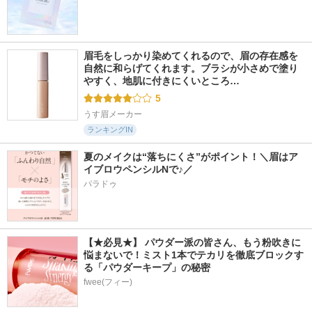
眉毛をしっかり染めてくれるので、眉の存在感を
自然に和らげてくれます。ブラシが小さめで塗り
やすく、地肌に付きにくいところ…
5
うす眉メーカー
ランキングIN
夏のメイクは“落ちにくさ”がポイント！＼眉はア
イブロウペンシルNで♪／
パラドゥ
【★必見★】 パウダー派の皆さん、もう粉吹きに
悩まないで！ミスト1本でテカリを徹底ブロックす
る「パウダーキープ」の秘密
fwee(フィー)