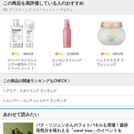
この商品を高評価している人のおすすめ
AQ ブースティング トリートメント ヘアセラム
8042件
21383件
3101件
5.1
5.1
5.6
スーパーラメラシャ
エッセンスインヘア
ヘッドスクラブ リ
ンプー&EXモイスト
ミルク
フレッシング
トリートメント Ｆ
オルビス
SABON(サボン)
ＯＲ ＤＡＩＬＹ Ｄ
ＡＭＡＧＥ
この商品の関連ランキングもCHECK！
THE ANSWER
ヘアケア・スタイリング ランキング
シャンプー・コンディショナー ランキング
あわせて読みたい
2204件
5102件
1885件
4.8
5.3
5.6
パク・ソジュンさんのフォトパネルも登場！森林
リファミルクプロテ
ファンゴ ヘッドク
ヘッドスクラブ リ
浴気分を味わえる「meet tree」のイベントを
インシャンプー/ト
レンズ SPA＋
プレニッシング