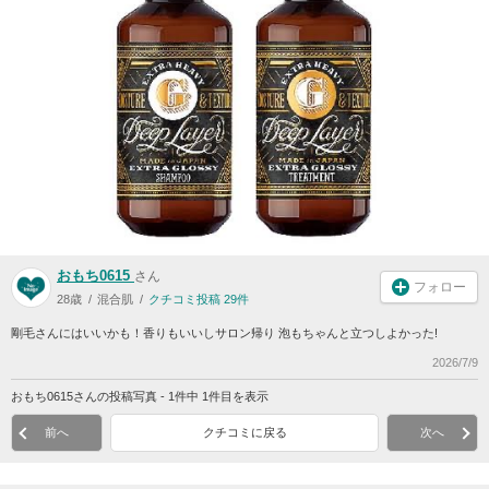
おもち0615
さん
フォロー
28歳
混合肌
クチコミ投稿 29件
剛毛さんにはいいかも！香りもいいしサロン帰り 泡もちゃんと立つしよかった!
2026/7/9
おもち0615さんの投稿写真 - 1件中 1件目を表示
前へ
クチコミに戻る
次へ