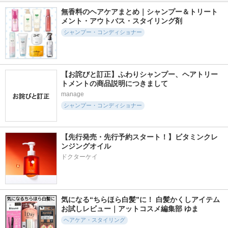
インシャンプー/ト
メント ＦＯＲ ＣＯ
トリートメント ヘ
無香料のヘアケアまとめ｜シャンプー＆トリート
リートメント
ＬＯＲ ＤＡＭＡＧ
アセラム
メント・アウトバス・スタイリング剤
Ｅ
ReFa
コスメデコルテ
シャンプー・コンディショナー
THE ANSWER
【お詫びと訂正】ふわりシャンプー、ヘアトリー
トメントの商品説明につきまして
manage
4112件
21374件
1441件
5.0
5.1
4.9
シャンプー・コンディショナー
モロッカンビューテ
エッセンスインヘア
リファミルクプロテ
ィ ディープモイス
ミルク
インシャンプーピン
ト シャンプー／ヘ
ク/トリートメント
オルビス
アトリートメント
ピンク
【先行発売・先行予約スタート！】ビタミンクレ
ボトルワークス
ReFa
ンジングオイル
ドクターケイ
気になる“ちらほら白髪”に！ 白髪かくしアイテム
1316件
3165件
1079件
5.0
4.8
5.0
お試しレビュー｜アットコスメ編集部 ゆま
モロッカンビューテ
melt モイストシャン
EXグロストリート
ヘアケア・スタイリング
ィ ハイドロリペア
プー／トリートメン
メント ＦＯＲ ＨＥ