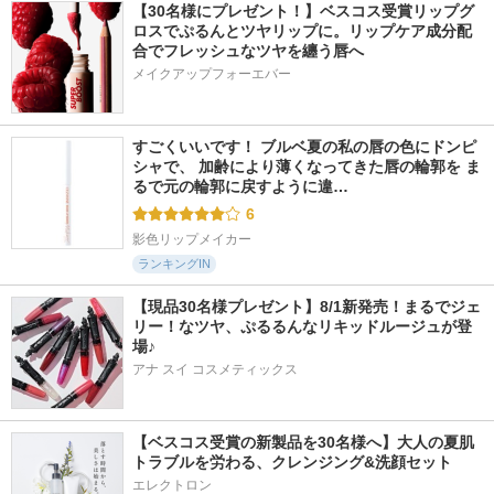
【30名様にプレゼント！】ベスコス受賞リップグ
ロスでぷるんとツヤリップに。リップケア成分配
合でフレッシュなツヤを纏う唇へ
メイクアップフォーエバー
すごくいいです！ ブルベ夏の私の唇の色にドンピ
シャで、 加齢により薄くなってきた唇の輪郭を ま
るで元の輪郭に戻すように違…
6
影色リップメイカー
ランキングIN
【現品30名様プレゼント】8/1新発売！まるでジェ
リー！なツヤ、ぷるるんなリキッドルージュが登
場♪
アナ スイ コスメティックス
【ベスコス受賞の新製品を30名様へ】大人の夏肌
トラブルを労わる、クレンジング&洗顔セット
エレクトロン