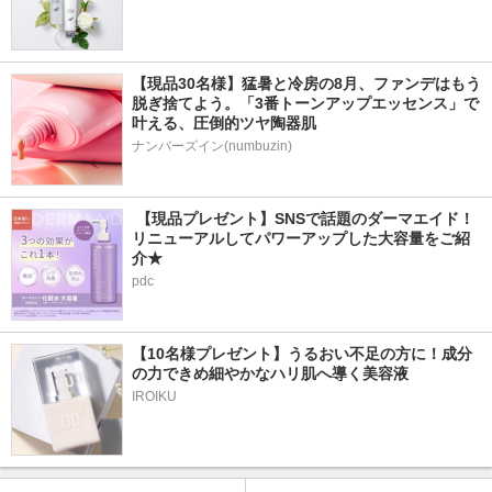
【現品30名様】猛暑と冷房の8月、ファンデはもう
脱ぎ捨てよう。「3番トーンアップエッセンス」で
叶える、圧倒的ツヤ陶器肌
ナンバーズイン(numbuzin)
 【現品プレゼント】SNSで話題のダーマエイド！
リニューアルしてパワーアップした大容量をご紹
介★
pdc
【10名様プレゼント】うるおい不足の方に！成分
の力できめ細やかなハリ肌へ導く美容液
IROIKU