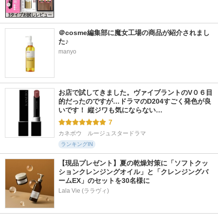
シャンプー／ヘアト
ト
ＡＴ ＤＡＭＡＧＥ
リートメント
melt
THE ANSWER
ボトルワークス
＠cosme編集部に魔女工場の商品が紹介されまし
た♪
manyo
5095件
4352件
1846件
5.3
4.9
5.4
ファンゴ ヘッドク
メロウシャンプー／
ディープ ヘッドク
お店で試してきました。ヴァイブラントのV０６目
レンズ SPA＋
メロウトリートメン
レンズ ホワイトフ
的だったのですが…ドラマのD204すごく発色が良
ト
ローラル
いです！ 縦ジワも気にならない…
プレディア
plus eau（プリュスオ
ジルスチュアート
7
ー）
カネボウ　ルージュスタードラマ
ランキングIN
【現品プレゼント】夏の乾燥対策に「ソフトクッ
ションクレンジングオイル」と「クレンジングバ
ームEX」のセットを30名様に
Lala Vie (ララヴィ)