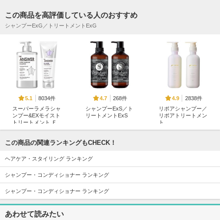
この商品を高評価している人のおすすめ
シャンプーExG／トリートメントExG
8034件
268件
2838件
5.1
4.7
4.9
スーパーラメラシャ
シャンプーExS／ト
リポアシャンプー／
ンプー&EXモイスト
リートメントExS
リポアトリートメン
トリートメント Ｆ
ト
Deep Layer(ディープ
ＯＲ ＤＡＩＬＹ Ｄ
レイヤー)
plus eau（プリュスオ
ＡＭＡＧＥ
ー）
この商品の関連ランキングもCHECK！
THE ANSWER
ヘアケア・スタイリング ランキング
シャンプー・コンディショナー ランキング
シャンプー・コンディショナー ランキング
2202件
1600件
4461件
4.8
5.1
5.5
あわせて読みたい
リファミルクプロテ
EXリペアトリート
AQ ブースティング