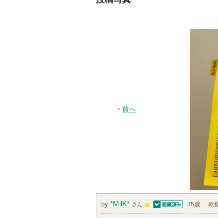
前へ
*MilK*
by
35歳
乾
さん
認証済
1