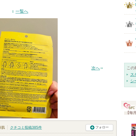
一覧へ
この
次へ
ス
シ
【毎月
燥肌
クチコミ投稿
385
件
フォロー