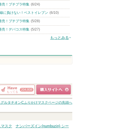
発売！プチプラ特集
(6/24)
線に負けない！ベストイレブン
(6/10)
発売！プチプラ特集
(5/28)
発売！デパコス特集
(5/27)
もっとみる
Have
204,808
もってる
ショッピングサイト
白玉グルタチオンCふりかけマスク
ページの先頭へ
へ
イスマスク
ナンバーズイン(numbuzin) シー