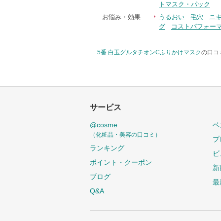
トマスク・パック
お悩み・効果
うるおい
毛穴
ニ
グ
コストパフォー
5番 白玉グルタチオンCふりかけマスク
の口コ
サービス
@cosme
ベ
（化粧品・美容の口コミ）
プ
ランキング
ビ
ポイント・クーポン
新
ブログ
最
Q&A