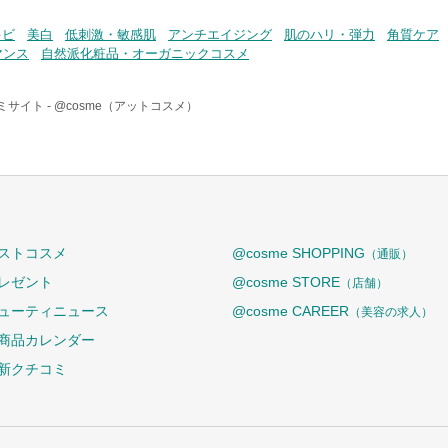
キビ
美白
低刺激・敏感肌
アンチエイジング
肌のハリ・弾力
角質ケア
マンス
自然派化粧品・オーガニックコスメ
ミサイト -
@cosme（アットコスメ）
ストコスメ
@cosme SHOPPING
（通販）
レゼント
@cosme STORE
（店舗）
ューティニュース
@cosme CAREER
（美容の求人）
商品カレンダー
新クチコミ