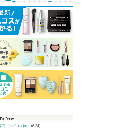
t's New
発売！デパコス特集
(6/24)