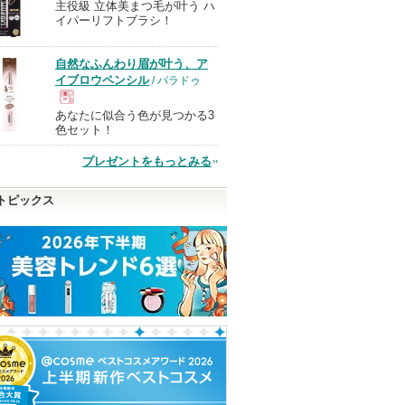
主役級 立体美まつ毛が叶う ハ
現
イパーリフトブラシ！
品
自然なふんわり眉が叶う、ア
イブロウペンシル
/ パラドゥ
あなたに似合う色が見つかる3
現
色セット！
プレゼントをもっとみる
品
トピックス
アルロン酸
スピーディーマスカラリ
ヴォワールコレクチュー
エッセンスイン
ムーバー
ルｎ
ク
ヒロインメイク
クレ・ド・ポー ボーテ
オルビス
のお知
ます
クレ・ド・ポー
ピン
ショッピン
ショッピ
ボーテからのお
ショッピン
知らせがありま
トへ
グサイトへ
グサイト
す
グサイトへ