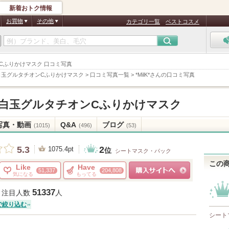
新着おトク情報
お買物
その他
カテゴリ一覧
ベストコスメ
チオンCふりかけマスク 口コミ写真
 白玉グルタチオンCふりかけマスク
>
口コミ写真一覧
>
*MilK*さんの口コミ写真
 白玉グルタチオンCふりかけマスク
写真・動画
Q&A
ブログ
(1015)
(496)
(53)
2
5.3
1075.4pt
位
シートマスク・パック
この
Like
Have
51,337
204,808
気になる
もってる
ショッピングサイトへ
51337
注目人数
人
で絞り込む
シート