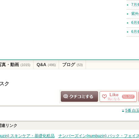
7月
紫外
6月
6月
写真・動画
Q&A
ブログ
(1015)
(496)
(53)
マスク
Like
51,337
気になる
クチコミする
5番 
関連リンク
uzin) スキンケア・基礎化粧品
ナンバーズイン(numbuzin) パック・フェ