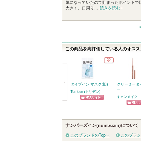
気になっていたので貯まったポイントで
0
大きく、口周り…
続きを読む
0
人
以
上
の
メ
この商品を高評価している人のオススメ
ン
バ
ー
に
お
気
ダイブイン マスク(旧)
クリーミータ
に
ー
Torriden (トリデン)
入
キャンメイク
り
ショッピン
戻
ショッ
登
グサイトへ
る
録
グサイ
さ
ナンバーズイン(numbuzin)について
れ
このブランドのTopへ
このブラン
て