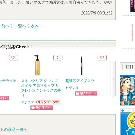
購入しました。薄いマスクで粘度のある美容液がひたひた、やや
2026/7/9 00:31:32
前へ
一覧へ
次へ
商品をCheck！
注目
ッチライナ
スキンクリア クレンズ
超細芯アイブロウ
PDRN100ヒ
オイル アロマタイプ リ
セラムマスク
セザンヌ
フレシングシトラスの香
Anua
り
Anuaから
ショッピン
次
らせがあり
アテニア
ピン
ショッ
アテニアからの
グサイトへ
へ
お知らせがあり
トへ
グサイ
ショッピン
ます
グサイトへ
ドの商品一覧へ