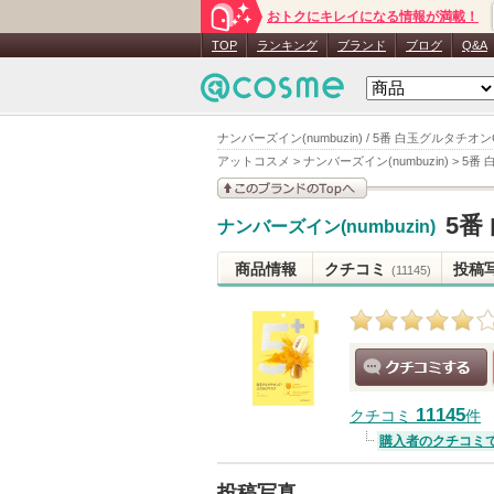
おトクにキレイになる情報が満載！
TOP
ランキング
ブランド
ブログ
Q&A
ナンバーズイン(numbuzin) / 5番 白玉グルタ
アットコスメ
>
ナンバーズイン(numbuzin)
>
5番
このブランドの情報を
5番
ナンバーズイン(numbuzin)
見る
商品情報
クチコミ
投稿
(11145)
クチコミする
11145
クチコミ
件
購入者のクチコミ
投稿写真