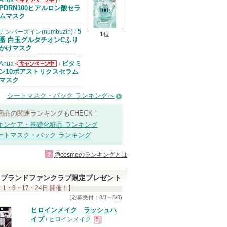
Anua
/
Anuaからのお
PDRN100ヒアルロン酸セラ
知らせがありま
ムマスク
す
5
ナンバーズイン(numbuzin)
/
1位
番 白玉グルタチオンCふり
かけマスク
ビタミ
Anua
/
Anuaからのお
ン10ポアストリクスセラム
知らせがありま
マスク
す
シートマスク・パック ランキングへ
商品の関連ランキングもCHECK！
キンケア・基礎化粧品 ランキング
ートマスク・パック ランキング
?
@cosmeのランキングとは
ブランドファンクラブ限定プレゼント
 1・9・17・24日 開催！】
(応募受付：8/1～8/8)
ヒロインメイク ラッシュハ
イプ
/ ヒロインメイク