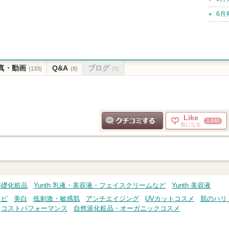
6月
真・動画
Q&A
ブログ
(133)
(8)
(0)
Like
3,840
気になる
クチコミする
・基礎化粧品
Yunth 乳液・美容液・フェイスクリームなど
Yunth 美容液
キビ
美白
低刺激・敏感肌
アンチエイジング
UVカットコスメ
肌のハリ
コストパフォーマンス
自然派化粧品・オーガニックコスメ