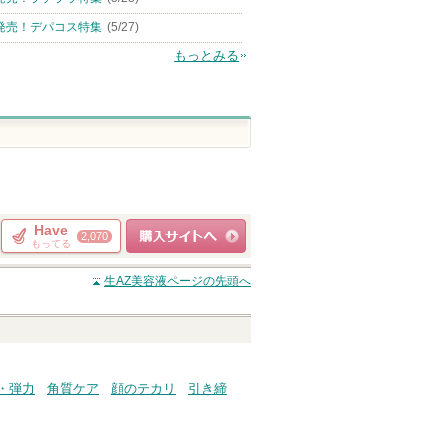
発売！デパコス特集
(5/27)
もっとみる
Have
2,070
もってる
ショッピングサイト
生AZ美容液
ページの先頭へ
へ
・弾力
角質ケア
顔のテカリ
引き締