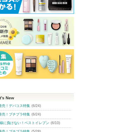
t's New
発売！デパコス特集
(6/24)
発売！プチプラ特集
(6/24)
線に負けない！ベストイレブン
(6/10)
発売！プチプラ特集
(5/28)