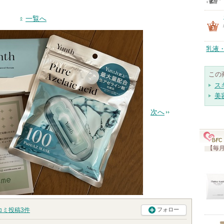
一覧へ
乳液
この
ス
美
次へ
【毎月
コミ投稿
3
件
フォロー