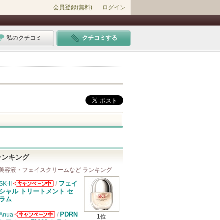
会員登録(無料)
ログイン
私のクチコミ
クチコミする
ランキング
美容液・フェイスクリームなど ランキング
フェイ
SK-II
/
SK-IIからのお
シャル トリートメント セ
知らせがありま
ラム
す
PDRN
Anua
/
1位