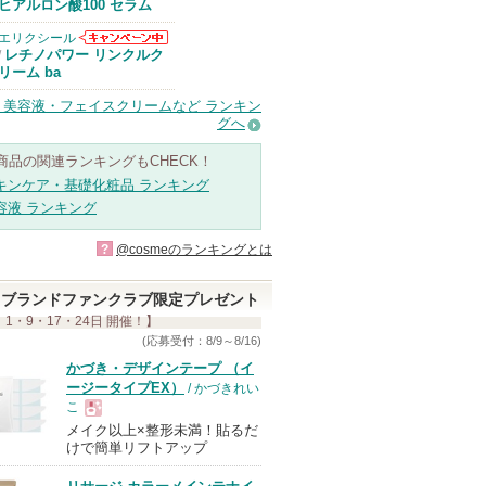
Anuaからのお
ヒアルロン酸100 セラム
知らせがありま
す
エリクシール
エリクシールか
レチノパワー リンクルク
/
らのお知らせが
リーム ba
あります
・美容液・フェイスクリームなど ランキン
グへ
商品の関連ランキングもCHECK！
キンケア・基礎化粧品 ランキング
容液 ランキング
?
@cosmeのランキングとは
ブランドファンクラブ限定プレゼント
 1・9・17・24日 開催！】
(応募受付：8/9～8/16)
かづき・デザインテープ （イ
ージータイプEX）
/ かづきれい
こ
メイク以上×整形未満！貼るだ
現
けで簡単リフトアップ