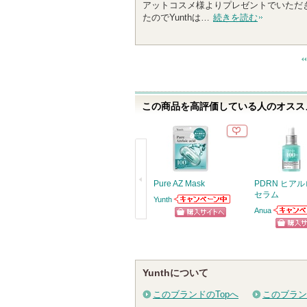
アットコスメ様よりプレゼントでいただ
たのでYunthは…
続きを読む
この商品を高評価している人のオススメ
Pure AZ Mask
PDRN ヒアル
セラム
Yunth
Yunthからのお知
Anua
らせがあります
Anuaか
ショッピン
戻
らせがあ
ショッ
グサイトへ
る
グサイ
Yunthについて
このブランドのTopへ
このブラン