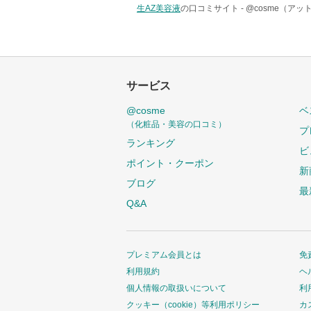
生AZ美容液
の口コミサイト -
@cosme（アッ
サービス
@cosme
ベ
（化粧品・美容の口コミ）
プ
ランキング
ビ
ポイント・クーポン
新
ブログ
最
Q&A
プレミアム会員とは
免
利用規約
ヘ
個人情報の取扱いについて
利
クッキー（cookie）等利用ポリシー
カ