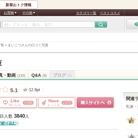
新着おトク情報
お買物
その他
カテゴリ一覧
ベストコスメ
一覧
>
まいこつさんの口コミ写真
液
真・動画
Q&A
ブログ
(133)
(8)
(0)
5.1
12.8pt
関連
Like
Have
3,840
2,070
気になる
もってる
乳液・
ショッピングサイトへ
3840
目人数
人
で絞り込む