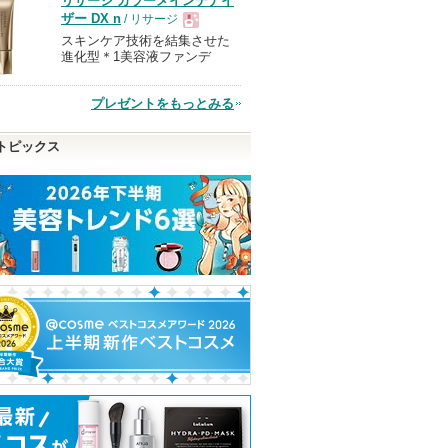
リサージ カラーメインテナイ
品
ザー DX n
/ リサージ
スキンケア技術を結集させた
現
進化型＊1美容液ファンデ
品
プレゼントをもっとみる
トピックス
ング クレン
オルビス ザ クレンジン
ルース パウダー
フェイシャル ト
グ オイル
ント エッセンス
コスメデコルテ
エヌオーガニッ
オルビス
SK-II
コスメデコルテ
SK-IIからの
からのお知らせ
エヌ
らせがあり
ショッピン
ショッピン
ショッピ
があります
)か
ピン
が
グサイトへ
グサイトへ
グサイト
トへ