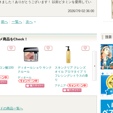
きました！ありがとうございます！ 以前ビタミンを愛用してい
2026/7/9 02:36:00
前へ
一覧へ
次へ
注目
商品をCheck！
ロン酸100
ディオールショウ サンク
スキンクリア クレンズ
Basic スージ
クルール
オイル アロマタイプ リ
ジングジェル
フレシングシトラスの香
ディオール
Ｎ organic(
り
らのお知
ク)
次
ります
ディオールから
Ｎ organic(
アテニア
ピン
のお知らせがあ
オーガニック
アテニアからの
へ
ショッピン
ショッ
ります
らのお知らせ
お知らせがあり
トへ
ショッピン
あります
ます
グサイトへ
グサイ
グサイトへ
ドの商品一覧へ