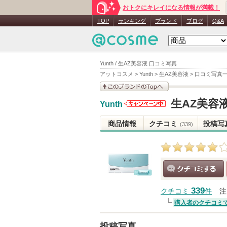
おトクにキレイになる情報が満載！
TOP
ランキング
ブランド
ブログ
Q&A
Yunth / 生AZ美容液 口コミ写真
アットコスメ
>
Yunth
>
生AZ美容液
>
口コミ写真
このブランドの情報を
生AZ美容
Yunth
見る
Yunthから
のお知らせ
商品情報
クチコミ
投稿写
(339)
があります
クチコミする
339
クチコミ
件
注
購入者のクチコミ
投稿写真