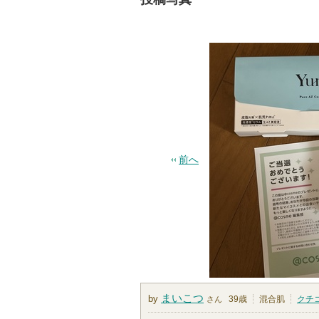
前へ
まいこつ
by
39歳
混合肌
クチ
さん