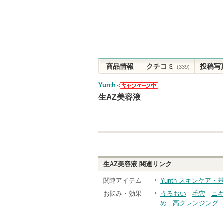
商品情報
クチコミ
投稿写
(339)
Yunth
Yunthからの
生AZ美容液
お知らせがあ
ります
生AZ美容液
関連リンク
関連アイテム
Yunth スキンケア
お悩み・効果
うるおい
毛穴
ニ
め
高クレンジング