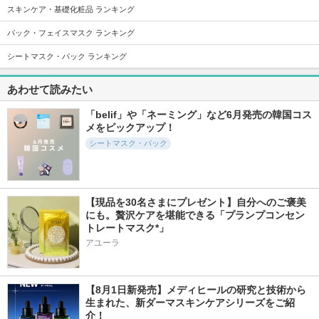
スキンケア・基礎化粧品 ランキング
パック・フェイスマスク ランキング
シートマスク・パック ランキング
11145件
7224件
9663件
5.3
5.3
5.4
あわせて読みたい
5番 白玉グルタチオ
PDRN100ヒアルロ
ホワイトトリュフフ
ンCふりかけマスク
ン酸セラムマスク
ァーストスプレーセ
ラム
「belif」や「ネーミング」など6月発売の韓国コス
ナンバーズイン(numb
Anua
uzin)
d'Alba(ダルバ)
メをピックアップ！
シートマスク・パック
【現品を30名さまにプレゼント】自分へのご褒美
17350件
1117件
1339件
5.6
にも。贅沢ケアを堪能できる「プランプコンセン
5.9
5.7
トレートマスク*」
スキンクリア クレ
ガラクトポアオーツ
リジュラン デュア
ンズ オイル アロマ
ートナー
ルエフェクトアンプ
アユーラ
タイプ リフレシン
ル
SAM'U
グシトラスの香り
リジュラン(REJURAN
アテニア
COSMETICS)
【8月1日新発売】メディヒールの研究と技術から
生まれた、新ダーマスキンケアシリーズをご紹
介！