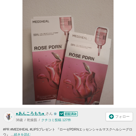
●あんころもち●
さん
フォロー
38歳
乾燥肌
クチコミ投稿 127件
#PR #MEDIHEAL #LIPSプレゼント 『ローゼPDRNエッセンシャルマスクヘルシーグロ
ウ』 …
続きを読む