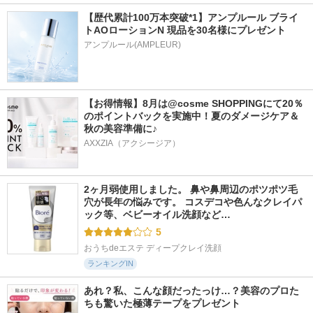
【歴代累計100万本突破*1】アンプルール ブライ
トAOローションN 現品を30名様にプレゼント
アンプルール(AMPLEUR)
【お得情報】8月は@cosme SHOPPINGにて20％
のポイントバックを実施中！夏のダメージケア＆
秋の美容準備に♪
AXXZIA（アクシージア）
2ヶ月弱使用しました。 鼻や鼻周辺のポツポツ毛
穴が長年の悩みです。 コスデコや色んなクレイパ
ック等、ベビーオイル洗顔など…
5
おうちdeエステ ディープクレイ洗顔
ランキングIN
あれ？私、こんな顔だったっけ…？美容のプロた
ちも驚いた極薄テープをプレゼント