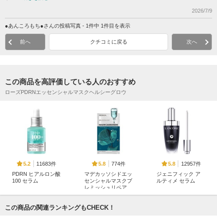
2026/7/9
●あんころもち●さんの投稿写真 - 1件中 1件目を表示
前へ
クチコミに戻る
次へ
この商品を高評価している人のおすすめ
ローズPDRNエッセンシャルマスクヘルシーグロウ
11683件
774件
12957件
5.2
5.8
5.8
PDRN ヒアルロン酸
マデカッソシドエッ
ジェニフィック ア
100 セラム
センシャルマスクブ
ルティメ セラム
レミッシュリペア
Anua
ランコム
MEDIHEAL(メディヒ
ール)
この商品の関連ランキングもCHECK！