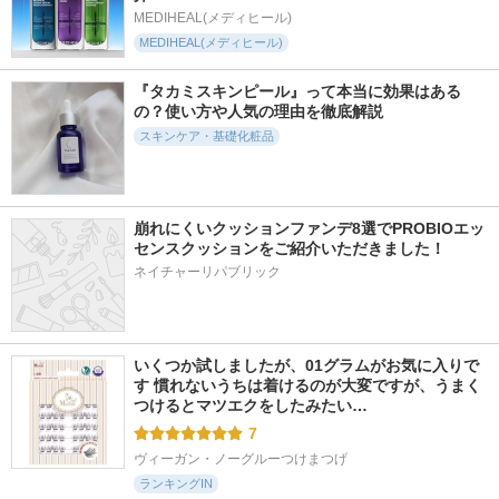
MEDIHEAL(メディヒール)
MEDIHEAL(メディヒール)
2241件
7023件
2282件
5.1
5.4
5.6
『タカミスキンピール』って本当に効果はある
セルメイジング ビ
ダイブイン マスク
ホワイトトリュフナ
の？使い方や人気の理由を徹底解説
タC ブライトニング
(旧)
リシングトリートメ
マスク
ントマスク
スキンケア・基礎化粧品
Torriden (トリデン)
Torriden (トリデン)
d'Alba(ダルバ)
崩れにくいクッションファンデ8選でPROBIOエッ
センスクッションをご紹介いただきました！
ネイチャーリパブリック
2520件
1000件
6344件
5.7
5.9
5.2
レッドブレミッシュ
ガラクトポアセラム
オルビス ザ クレン
クリアスージングク
ジング オイル
SAM'U
リーム
オルビス
いくつか試しましたが、01グラムがお気に入りで
Dr.G(ドクタージー)
す 慣れないうちは着けるのが大変ですが、うまく
つけるとマツエクをしたみたい…
7
ヴィーガン・ノーグルーつけまつげ
ランキングIN