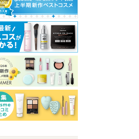
ウォッシュ
スキンクリア クレンズ
ジェノプティクス インフ
ジェノプティクス
オイル アロマタイプ リ
ィニットオーラ エッセン
ライマー
フレシングシトラスの香
ス
SK-II
り
SK-IIからの
SK-II
らせがあり
SK-IIからのお知
アテニア
ピン
ショッピ
らせがあります
アテニアからの
ショッピン
お知らせがあり
トへ
グサイト
ショッピン
ます
グサイトへ
グサイトへ