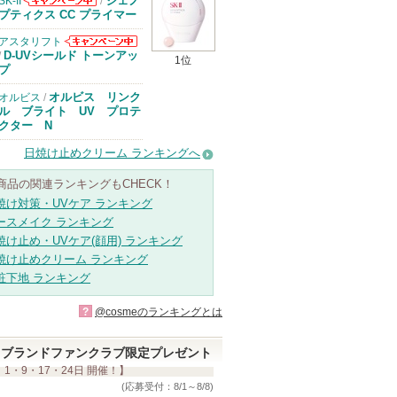
ジェノ
SK-II
/
SK-IIからのお
プティクス CC プライマー
知らせがありま
す
アスタリフト
アスタリフトか
D-UVシールド トーンアッ
/
1位
らのお知らせが
プ
あります
オルビス リンク
オルビス
/
ル ブライト UV プロテ
クター N
日焼け止めクリーム ランキングへ
商品の関連ランキングもCHECK！
焼け対策・UVケア ランキング
ースメイク ランキング
焼け止め・UVケア(顔用) ランキング
焼け止めクリーム ランキング
粧下地 ランキング
?
@cosmeのランキングとは
ブランドファンクラブ限定プレゼント
 1・9・17・24日 開催！】
(応募受付：8/1～8/8)