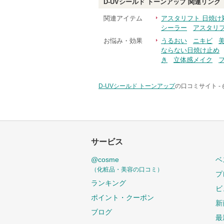
D-UVシールド トーンアップ
関連リンク
関連アイテム
アスタリフト 日焼け
シーラー
アスタリフ
お悩み・効果
うるおい
ニキビ
ならない日焼け止め
き
立体感メイク
D-UVシールド トーンアップ
の口コミサイト -
サービス
@cosme
ベ
（化粧品・美容の口コミ）
プ
ランキング
ビ
ポイント・クーポン
新
ブログ
最