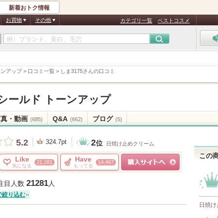
新着おトク情報
お買物
その他
カテゴリ一覧
ベストコスメ
ーンアップ
>
口コミ一覧
>
しま3175さんの口コミ
Vシールド トーンアップ
写真・動画
Q&A
ブログ
(685)
(662)
(5)
2
5.2
324.7pt
位
日焼け止めクリーム
この
Like
Have
21,281
14,467
気になる
もってる
ショッピングサイトへ
21281
注目人数
人
で絞り込む
日焼け