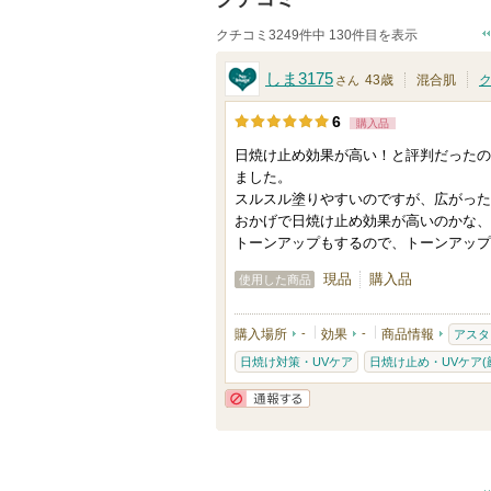
クチコミ3249件中 130件目を表示
しま3175
43歳
混合肌
さん
6
購入品
日焼け止め効果が高い！と評判だったの
ました。
スルスル塗りやすいのですが、広がった
おかげで日焼け止め効果が高いのかな、
トーンアップもするので、トーンアップ
現品
購入品
使用した商品
購入場所
-
効果
-
商品情報
アスタ
日焼け対策・UVケア
日焼け止め・UVケア(
通報する