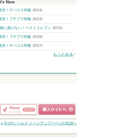
t's New
発売！デパコス特集
(6/24)
発売！プチプラ特集
(6/24)
線に負けない！ベストイレブン
(6/10)
発売！プチプラ特集
(5/28)
発売！デパコス特集
(5/27)
もっとみる
Have
14,467
もってる
ショッピングサイト
D-UVシールド トーンアップ
ページの先頭へ
へ