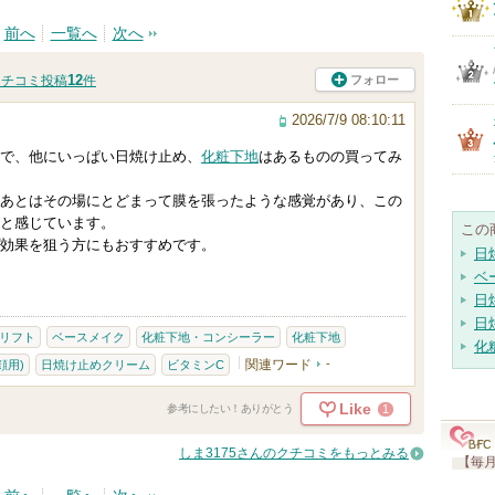
前へ
一覧へ
次へ
12
フォロー
クチコミ投稿
件
2026/7/9 08:10:11
で、他にいっぱい日焼け止め、
化粧下地
はあるものの買ってみ
あとはその場にとどまって膜を張ったような感覚があり、この
と感じています。
この
効果を狙う方にもおすすめです。
日
ベ
日
日
リフト
ベースメイク
化粧下地・コンシーラー
化粧下地
化
関連ワード
-
顔用)
日焼け止めクリーム
ビタミンC
Like
1
参考にしたい！ありがとう
しま3175さんのクチコミをもっとみる
【毎月