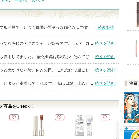
前へ
一覧へ
次へ
2ndブルベ夏で、いつも体調が悪そうな顔色な人です。…
続きを読
ってる感じのテクスチャーが好みです。 カバー力…
続きを読む
も愛用してました。 酸化亜鉛は以後されたのでど…
続きを読む
っと出かけたい時、休みの日、 これだけで過ごし…
続きを読む
、ピタッと密着してくれます。 私は日焼け止めと…
続きを読む
注目
商品をCheck！