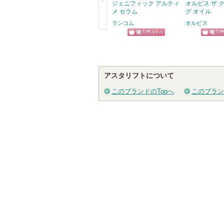
ジェニフィック アルティ
オルビス ザ 
メ セラム
グ オイル
ランコム
オルビス
戻
ショッピン
ショッ
る
グサイトへ
グサイ
アスタリフトについて
このブランドのTopへ
このブラン