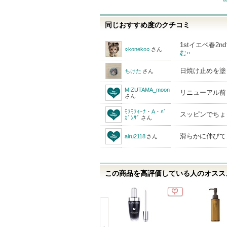
同じおすすめ度のクチコミ
1stイエベ春
○koneko○
さん
む
日焼け止めを塗
ちけた
さん
MIZUTAMA_moon
リニューアル前
さん
ﾓﾌﾓﾌｨｰﾅ・A・ﾊﾞ
スッピンでちょ
ｶﾞﾝｻﾞ
さん
滑らかに伸びて
airu2118
さん
この商品を高評価している人のオススメ