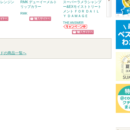
クレンジン
RMK デューイーメルト
スーパーラメラシャンプ
ABC-Gピール
リップカラー
ー&EXモイストトリート
ドクターケイ
メント ＦＯＲ ＤＡＩＬ
RMK
Ｙ ＤＡＭＡＧＥ
ドクターケイか
次
らのお知らせが
THE ANSWER
ショッ
ピン
ショッピン
あります
へ
THE ANSWERか
グサイ
トへ
グサイトへ
らのお知らせが
ショッピン
あります
グサイトへ
ドの商品一覧へ