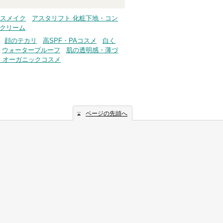
ースメイク
アスタリフト 化粧下地・コン
めクリーム
顔のテカリ
高SPF・PAコスメ
白く
ウォータープルーフ
肌の透明感・薄づ
・オーガニックコスメ
ページの先頭へ