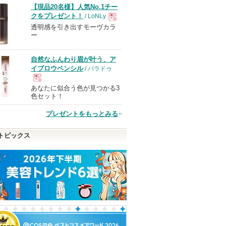
【現品20名様】人気No.1チー
クをプレゼント！
/ LoNLy
透明感を引き出すモーヴカラ
現
ー
品
自然なふんわり眉が叶う、ア
イブロウペンシル
/ パラドゥ
あなたに似合う色が見つかる3
現
色セット！
プレゼントをもっとみる
品
トピックス