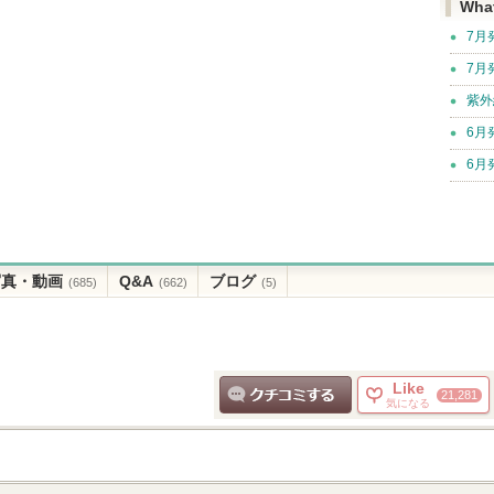
Wha
7月
7月
紫外
6月
6月
写真・動画
Q&A
ブログ
(685)
(662)
(5)
Like
21,281
気になる
クチコミする