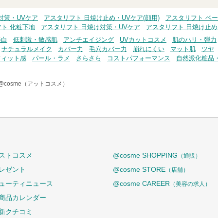
対策・UVケア
アスタリフト 日焼け止め・UVケア(顔用)
アスタリフト ベ
ト 化粧下地
アスタリフト 日焼け対策・UVケア
アスタリフト 日焼け止
美白
低刺激・敏感肌
アンチエイジング
UVカットコスメ
肌のハリ・弾力
ナチュラルメイク
カバー力
毛穴カバー力
崩れにくい
マット肌
ツヤ
フィット感
パール・ラメ
さらさら
コストパフォーマンス
自然派化粧品
@cosme（アットコスメ）
ストコスメ
@cosme SHOPPING
（通販）
レゼント
@cosme STORE
（店舗）
ューティニュース
@cosme CAREER
（美容の求人）
商品カレンダー
新クチコミ