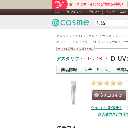
おトクにキレイになる情報が満載！
TOP
ランキング
ブランド
ブログ
Q&A
アスタリフト / D-UVシールド トーンアップ 口コミ
アットコスメ
>
アスタリフト
>
D-UVシールド ト
このブランドの情報を
D-U
アスタリフト
見る
アスタリフ
トからのお
商品情報
クチコミ
投稿
(3249)
知らせがあ
ります
クチコミする
3249
クチコミ
件
購入者のクチコミ
クチコミ