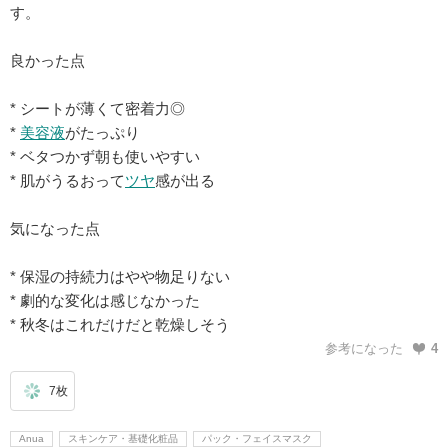
す。
良かった点
* シートが薄くて密着力◎
*
美容液
がたっぷり
* ベタつかず朝も使いやすい
* 肌がうるおって
ツヤ
感が出る
気になった点
* 保湿の持続力はやや物足りない
* 劇的な変化は感じなかった
* 秋冬はこれだけだと乾燥しそう
参考になった
4
7枚
Anua
スキンケア・基礎化粧品
パック・フェイスマスク