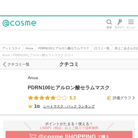
@cosme
アットコスメ
Anua
PDRN100ヒアルロン酸セラムマスク
口コミ一覧
井上こあさんの
Anua / PDRN100ヒアルロン酸セラムマスク 口コミ
クチコミ
クチコミ一覧
Anua
PDRN100ヒアルロン酸セラムマスク
5.3
評価グラフ
1
位
シートマスク・パック
ランキング
ポイントがたまる！使える！
1,500円（税込）以上ご購入で送料無料
@cosme SHOPPING
で購入