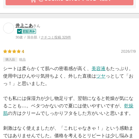
井上こあ
さん
30歳
混合肌
クチコミ投稿 329件
4
2026/7/9
購入品
現品
シートは柔らかくて肌への密着感が高く、
美容液
もたっぷり。
使用中はひんやり気持ちよく、外した直後は
ツヤ
っとして「お
っ！」と思いました。
でも私には保湿力が少し物足りず、翌朝になると乾燥が気にな
ることも…。ベタつかないので夏には使いやすいですが、
乾燥
肌
の方はクリームでしっかりフタをした方がいいと思います。
刺激はなく使えましたが、「これじゃなきゃ！」という感動ま
ではありませんでした。価格を考えるとリピートは少し悩みま