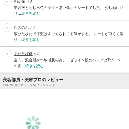
KaoRiii
さん
美容液と同じ水色のゲルっぽい薄手のシートでした。 少し顔に貼
り…
続きを読む
むののん
さん
液ひたひたで保湿はすごくされてる気がする。 シートが薄くて液
ひ…
続きを読む
またたび侍
さん
当方、混合肌かつ敏感肌の為、アゼライン酸のパックはTゾーン
の皮…
続きを読む
美容部員・美容プロのレビュー
PDRN100ヒアルロン酸セラムマスク