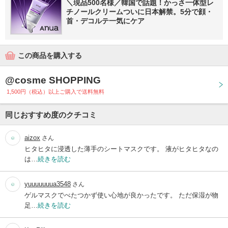
＼現品500名様／韓国で話題！かっさ一体型レ
チノールクリームついに日本解禁。5分で顔・
首・デコルテ一気にケア
この商品を購入する
@cosme SHOPPING
1,500円（税込）以上ご購入で送料無料
同じおすすめ度のクチコミ
aizox
さん
ヒタヒタに浸透した薄手のシートマスクです。 液がヒタヒタなの
は…
続きを読む
yuuuuuuua3548
さん
ゲルマスクでべたつかず使い心地が良かったです。 ただ保湿が物
足…
続きを読む