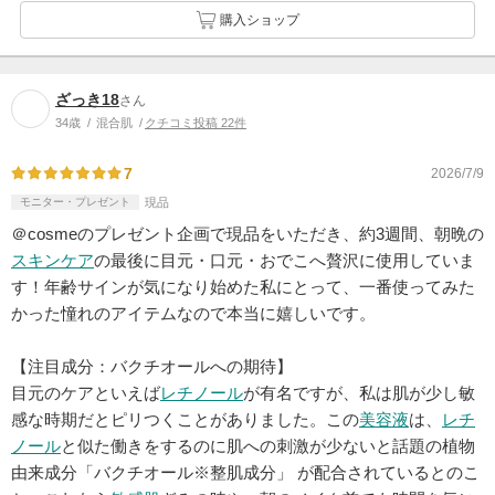
購入ショップ
ざっき18
さん
34歳
混合肌
クチコミ投稿 22件
7
2026/7/9
モニター・プレゼント
現品
＠cosmeのプレゼント企画で現品をいただき、約3週間、朝晩の
スキンケア
の最後に目元・口元・おでこへ贅沢に使用していま
す！年齢サインが気になり始めた私にとって、一番使ってみた
かった憧れのアイテムなので本当に嬉しいです。
【注目成分：バクチオールへの期待】
目元のケアといえば
レチノール
が有名ですが、私は肌が少し敏
感な時期だとピリつくことがありました。この
美容液
は、
レチ
ノール
と似た働きをするのに肌への刺激が少ないと話題の植物
由来成分「バクチオール※整肌成分」 が配合されているとのこ