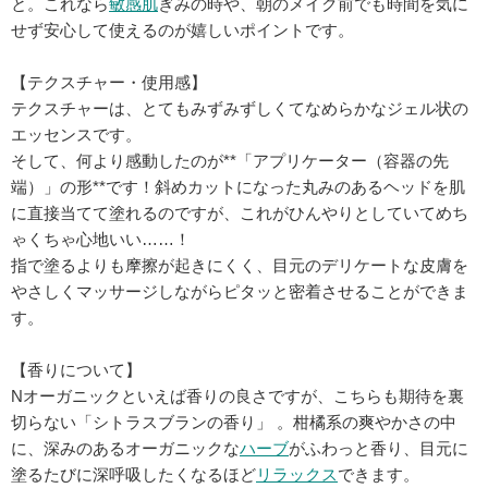
と。これなら
敏感肌
ぎみの時や、朝のメイク前でも時間を気に
せず安心して使えるのが嬉しいポイントです。
【テクスチャー・使用感】
テクスチャーは、とてもみずみずしくてなめらかなジェル状の
エッセンスです。
そして、何より感動したのが**「アプリケーター（容器の先
端）」の形**です！斜めカットになった丸みのあるヘッドを肌
に直接当てて塗れるのですが、これがひんやりとしていてめち
ゃくちゃ心地いい……！
指で塗るよりも摩擦が起きにくく、目元のデリケートな皮膚を
やさしくマッサージしながらピタッと密着させることができま
す。
【香りについて】
Nオーガニックといえば香りの良さですが、こちらも期待を裏
切らない「シトラスブランの香り」 。柑橘系の爽やかさの中
に、深みのあるオーガニックな
ハーブ
がふわっと香り、目元に
塗るたびに深呼吸したくなるほど
リラックス
できます。