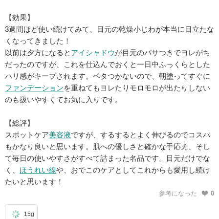
【効果】
3週間ほど使い続けてみて、目元の乾燥小じわが本当に目立たな
くなってきました！
以前は夕方になると
アイシャドウ
が目元のパサつきでヨレがち
だったのですが、これを仕込んでおくと一日中ふっくらとした
ハリ感がキープされます。ベタつかないので、朝塗ってすぐに
ファンデーション
を重ねてもヨレたりモロモロが出たりしない
のも扱いやすくてお気に入りです。
【総評】
スポットケア
美容液
ですが、するするとよく伸びるのでコスパ
もかなり良いと思います。肌への優しさと確かな手応え、そし
て毎日の使いやすさがすべて詰まった名品です。目元だけでな
く、
ほうれい線
や、おでこのケアとしてこれからも愛用し続け
たいと思います！
参考になった
0
15g