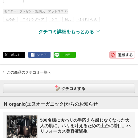
モニター・プレゼント(提供元：アットコスメ)
たるみ
エイジングケア
シワ
目元
ほうれいせん
Ｎ organic(エヌオーガニック)
スキンケア・基礎化粧品
クチコミ詳細をもっとみる
乳液・美容液・フェイスクリームなど
美容液
目元・口元ケア
アイケア・アイクリーム
ポスト
シェア
LINE
この商品のクチコミ一覧へ
クチコミする
Ｎ organic(エヌオーガニック)からのお知らせ
500名様に★ハリの手応えを感じなくなった大
人の肌に。ハリを叶えるための土台に着目。ハ
リフォーカス美容液誕生