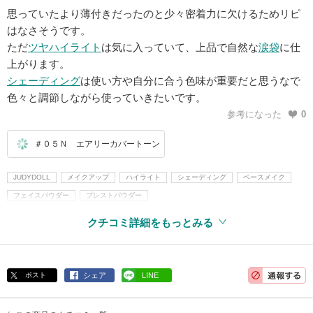
思っていたより薄付きだったのと少々密着力に欠けるためリピ
はなさそうです。
ただ
ツヤ
ハイライト
は気に入っていて、上品で自然な
涙袋
に仕
上がります。
シェーディング
は使い方や自分に合う色味が重要だと思うなで
色々と調節しながら使っていきたいです。
参考になった
0
＃０５Ｎ エアリーカバートーン
JUDYDOLL
メイクアップ
ハイライト
シェーディング
ベースメイク
フェイスパウダー
プレストパウダー
クチコミ詳細をもっとみる
ポスト
シェア
LINE