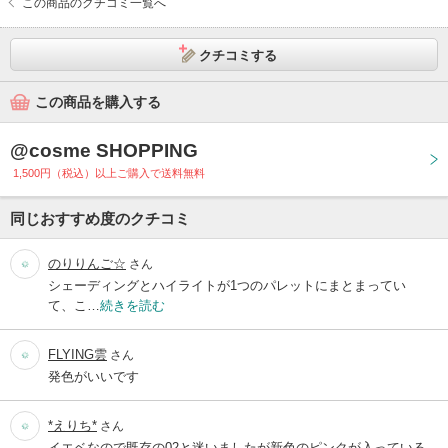
この商品のクチコミ一覧へ
クチコミする
この商品を購入する
@cosme SHOPPING
1,500円（税込）以上ご購入で送料無料
同じおすすめ度のクチコミ
のりりんご☆
さん
シェーディングとハイライトが1つのパレットにまとまってい
て、こ…
続きを読む
FLYING雲
さん
発色がいいです
*えりち*
さん
イエベなので既存の02と迷いましたが新色のピンクが入っている