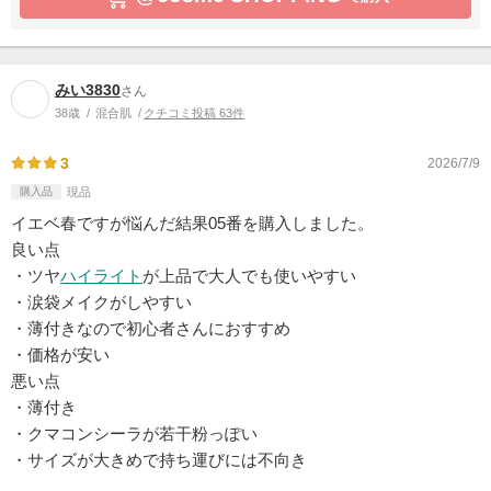
みい3830
さん
38歳
混合肌
クチコミ投稿 63件
3
2026/7/9
購入品
現品
イエベ春ですが悩んだ結果05番を購入しました。
良い点
・ツヤ
ハイライト
が上品で大人でも使いやすい
・涙袋メイクがしやすい
・薄付きなので初心者さんにおすすめ
・価格が安い
悪い点
・薄付き
・クマコンシーラが若干粉っぽい
・サイズが大きめで持ち運びには不向き