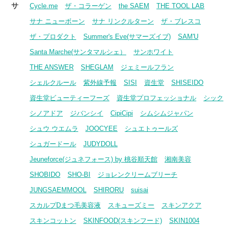
サ
Cycle.me
ザ・コラーゲン
the SAEM
THE TOOL LAB
サナ ニューボーン
サナ リンクルターン
ザ・ブレスコ
ザ・プロダクト
Summer's Eve(サマーズイブ)
SAM'U
Santa Marche(サンタマルシェ）
サンホワイト
THE ANSWER
SHEGLAM
ジェミールフラン
シェルクルール
紫外線予報
SISI
資生堂
SHISEIDO
資生堂ビューティーフーズ
資生堂プロフェッショナル
シック
シノアドア
ジバンシイ
CipiCipi
シムシムジャパン
シュウ ウエムラ
JOOCYEE
シュエトゥールズ
シュガードール
JUDYDOLL
Jeuneforce(ジュネフォース) by 桃谷順天館
湘南美容
SHOBIDO
SHO-BI
ジョレンクリームブリーチ
JUNGSAEMMOOL
SHIRORU
suisai
スカルプDまつ毛美容液
スキューズミー
スキンアクア
スキンコットン
SKINFOOD(スキンフード)
SKIN1004