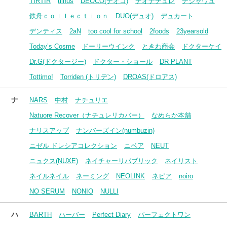
TIRTIR
tilnus
DEOCO(デオコ)
デオナチュレ
デジャヴュ
鉄舟ｃｏｌｌｅｃｔｉｏｎ
DUO(デュオ)
デュカート
デンティス
2aN
too cool for school
2foods
23yearsold
Today’s Cosme
ドーリーウインク
ときわ商会
ドクターケイ
Dr.G(ドクタージー)
ドクター・ショール
DR PLANT
Tottimo!
Torriden (トリデン)
DROAS(ドロアス)
ナ
NARS
中村
ナチュリエ
Natuore Recover（ナチュレリカバー）
なめらか本舗
ナリスアップ
ナンバーズイン(numbuzin)
ニゼル ドレシアコレクション
ニベア
NEUT
ニュクス(NUXE)
ネイチャーリパブリック
ネイリスト
ネイルネイル
ネーミング
NEOLINK
ネピア
noiro
NO SERUM
NONIO
NULLI
ハ
BARTH
ハーバー
Perfect Diary
パーフェクトワン