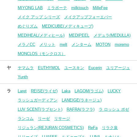
MIYONG LAB
ミラボーテ
milktouch
MilleFee
メイク アップ シリーズ
メイクアップフォーエバー
めぐりズム
MEDICUBE(メディキューブ)
MEDIHEAL(メディヒール)
MEDIPEEL
メデュラ(MEDULLA)
メラノCC
メリット
melt
メンターム
MOTON
moremo
MONCLOS（モンクロス）
ヤ
ヤマムラ
EUTHYMOL
ユースキン
Eucerin
ユリアージュ
Yunth
ラ
Laret
REISE(ライゼ)
Laka
LAGOM(ラゴム)
LUCKY
ラッシュガーディアン
LANEIGE(ラネージュ)
LUV SCENT(ラブセント)
RAFRA(ラフラ)
ラ ロッシュ ポゼ
ランコム
リーゼ
リサージ
リジュラン(REJURAN COSMETICS)
ReFa
リラク泉
リリーイブ
LUAFEE
ルドゥーブル
LUNA
ルナソル