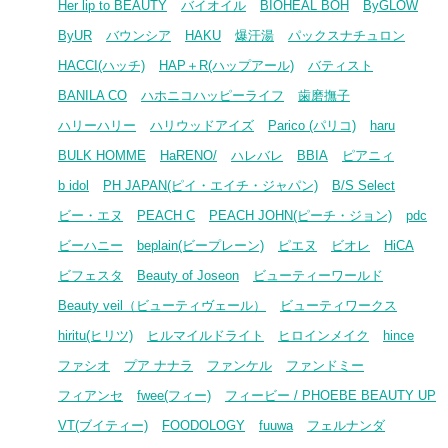
Her lip to BEAUTY
バイオイル
BIOHEAL BOH
ByGLOW
ByUR
バウンシア
HAKU
爆汗湯
パックスナチュロン
HACCI(ハッチ)
HAP＋R(ハップアール)
バティスト
BANILA CO
ハホニコハッピーライフ
歯磨撫子
ハリーハリー
ハリウッドアイズ
Parico (パリコ)
haru
BULK HOMME
HaRENO/
ハレバレ
BBIA
ピアニィ
b idol
PH JAPAN(ピイ・エイチ・ジャパン)
B/S Select
ビー・エヌ
PEACH C
PEACH JOHN(ピーチ・ジョン)
pdc
ビーハニー
beplain(ビープレーン)
ピエヌ
ビオレ
HiCA
ビフェスタ
Beauty of Joseon
ビューティーワールド
Beauty veil（ビューティヴェール）
ビューティワークス
hiritu(ヒリツ)
ヒルマイルドライト
ヒロインメイク
hince
ファシオ
プア ナナラ
ファンケル
ファンドミー
フィアンセ
fwee(フィー)
フィービー / PHOEBE BEAUTY UP
VT(ブイティー)
FOODOLOGY
fuuwa
フェルナンダ