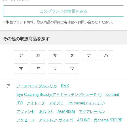
このブランドの情報をみる
※取扱ブランド情報、取扱商品の詳細は各店舗へお問い合わせください。
その他の取扱商品を探す
ア
カ
サ
タ
ナ
ハ
マ
ヤ
ラ
ワ
ア
アースコロイダルシリカ
RMK
Eye Catching Beauty(アイキャッチングビューティ)
ice blind
ITO
アイトーク
アイプチ
i’m meme(アイムミミ)
アヴァンセ
あおつぶ
AGARISM
アクアレーベル
アクセーヌ
アストレア ヴィルゴ
ASUNE
@cosme STORE