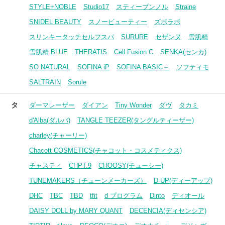
STYLE+NOBLE
Studio17
スティーブンノル
Straine
SNIDEL BEAUTY
スノービューティー
ズボラボ
スリンキータッチセルフスパ
SURURE
セザンヌ
雪肌精
雪肌精 BLUE
THERATIS
Cell Fusion C
SENKA(センカ)
SO NATURAL
SOFINA iP
SOFINA BASIC＋
ソフティモ
SALTRAIN
Sorule
タ
ダーマレーザー
ダイアン
Tiny Wonder
ダヴ
タカミ
d'Alba(ダルバ)
TANGLE TEEZER(タングルティーザー)
charley(チャーリー)
Chacott COSMETICS(チャコット・コスメティクス)
チャスティ
CHPT.9
CHOOSY(チューシー)
TUNEMAKERS（チューンメーカーズ）
D-UP(ディーアップ)
DHC
TBC
TBD
tfit
d プログラム
Dinto
ディオール
DAISY DOLL by MARY QUANT
DECENCIA(ディセンシア)