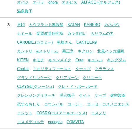
オバジ
オペラ
ohora
オルビス
ALFACE+(オルフェス)
温泉撫子
カ
貝印
カウブランド無添加
KATAN
KANEBO
カネボウ
カミール
髪質改善研究所
カラダ想い
カリウムの力
CAROME.(カロミー)
乾燥さん
CANTEEN9
カントリー&ストリーム
菊正宗
キクロン
北見ハッカ通商
KITEN
キモチ
キャンメイク
Cure
キュレル
キングダム
Coolist
クオリティファースト
クナイプ
クラランス
グランドリンケージ
クリアターン
クリニーク
CLAYGE(クレージュ)
クレ・ド・ポー ボーテ
クレンジングリサーチ
毛穴撫子
ケイト
ケープ
健栄製薬
恋するおしり
コウンバル
コージー
コーセーコスメニエンス
コジット
COSRX(コスアールエックス)
コスノリ
コスメデコルテ
coringco
COMVITA