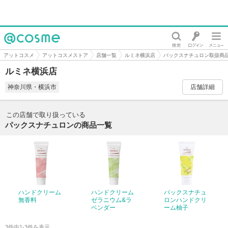
@cosme
アットコスメ
アットコスメストア
店舗一覧
ルミネ横浜店
パックスナチュロン取扱商
ルミネ横浜店
神奈川県・横浜市
店舗詳細
この店舗で取り扱っている
パックスナチュロンの商品一覧
ハンドクリーム
ハンドクリーム
パックスナチュ
無香料
ゼラニウム&ラ
ロンハンドクリ
ベンダー
ーム柚子
3件中1-3件を表示