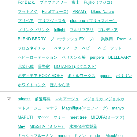
For Back.
ブクブクアワー
富士
Fujiko（フジコ）
フットメジ
Furo(フューロ)
PRAMY
Blanc Nature
プリペア
プリマヴィスタ
plus eau（プリュスオー）
ブリンクブリンク
fullight
フルリフアリ
プレディア
BLEND BERRY
ブロウラッシュ EX
プロ・業務用
Promille
フロムネイチャー
ベネフィーク
ベビー
ベビーフット
ヘビーローテーション
ペリカン石鹸
peripera
BELLEVARY
北陸化成
星野家
BOTANIST(ボタニスト)
ボディモア BODY MORE
ボトルワークス
pppom
ポリリン
ホワイトコンク
ほんやら堂
マ
miness
前髪専科
マキアージュ
マジョリカ マジョルカ
マトメージュ
マナラ
Magnifique(マニフィーク)
manyo
MAPUTI
マペペ
マミー
meet tree
MIEUFA(ミーファ)
Mii+
MISSHA（ミシャ）
水橋保寿堂製薬
ミッシュブルーミン
minum
ミノン
mude.
MieuMieu