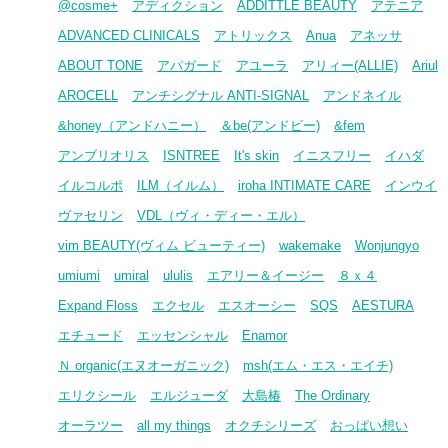
@cosme+
アディクション
ADDITTLE BEAUTY
アテニア
ADVANCED CLINICALS
アトリックス
Anua
アネッサ
ABOUT TONE
アパガード
アユーラ
アリィー(ALLIE)
Ariul
AROCELL
アンチシグナル ANTI-SIGNAL
アンドネイル
&honey（アンドハニー）
＆be(アンドビー)
&fem
アンブリオリス
ISNTREE
It's skin
イニスフリー
イハダ
イルコルポ
ILM（イルム）
iroha INTIMATE CARE
インウイ
ヴァセリン
VDL（ヴィ・ディー・エル）
vim BEAUTY(ヴィム ビューティー)
wakemake
Wonjungyo
umiumi
umiral
ululis
エアリー＆イージー
８ｘ４
Expand Floss
エクセル
エスオーシー
SQS
AESTURA
エチュード
エッセンシャル
Enamor
Ｎ organic(エヌオーガニック)
msh(エム・エス・エイチ)
エリクシール
エルジューダ
大島椿
The Ordinary
オーラツー
all my things
オクチシリーズ
おっぱい想い