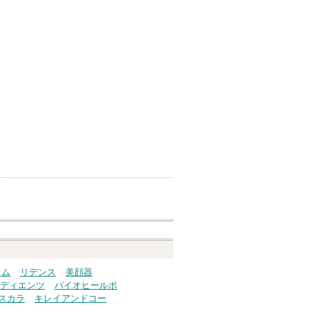
ウム
リデンス
美顔器
ディエンツ
バイオヒールボ
スカラ
キレイアンドコー