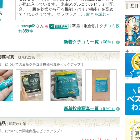
が気に入っています。 米由来グルコシルセラミド配
注目
合。 →肌を乾燥から守る機能（バリア機能）を高め
A
てくれるそうです。 サラサラとし…
続きを読む
A
snowgirl8
さん
| 39歳 | 混合肌 |
クチコミ投
稿
859
件
認証済
10
人
新着クチコミ一覧
（66件）
以
上
投稿写真
肌荒れ対策
の
策
」についての最新クチコミ投稿写真をピックアップ！
メ
ン
バ
ー
に
新着投稿写真一覧
（67件）
お
気
商品
肌荒れ対策
に
策
」についての関連商品をピックアップ！
入