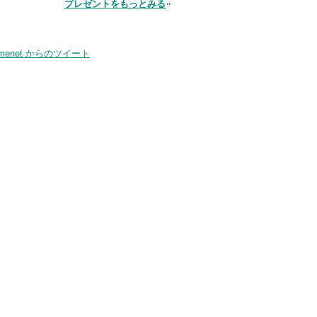
プレゼントをもっとみる
品
smenet からのツイート