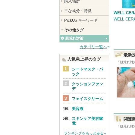
購入場所
主な成分・特徴
WELL CER
WELL CER
PickUp キーワード
その他タグ
肌荒れ対策
カテゴリ一覧へ
最新
人気急上昇のタグ
「
肌荒れ対
シートマスク・パ
ック
クッションファン
デ
フェイスクリーム
美容液
スキンケア美容家
関連
電
「
肌荒れ対
ランキングをもっとみる