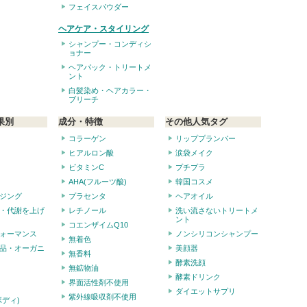
フェイスパウダー
ヘアケア・スタイリング
シャンプー・コンディシ
ョナー
ヘアパック・トリートメ
ント
白髪染め・ヘアカラー・
ブリーチ
果別
成分・特徴
その他人気タグ
コラーゲン
リッププランパー
ヒアルロン酸
涙袋メイク
ビタミンC
プチプラ
AHA(フルーツ酸)
韓国コスメ
ジング
プラセンタ
ヘアオイル
・代謝を上げ
レチノール
洗い流さないトリートメ
ント
コエンザイムQ10
ォーマンス
ノンシリコンシャンプー
無着色
品・オーガニ
美顔器
無香料
酵素洗顔
無鉱物油
酵素ドリンク
界面活性剤不使用
ダイエットサプリ
紫外線吸収剤不使用
ボディ)