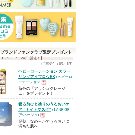
ブランドファンクラブ限定プレゼント
 1・9・17・24日 開催！】
(応募受付：8/1～8/8)
ヘビーローテーション カラー
リングアイブロウEX
/ ヘビーロ
ーテーション
新色の「アッシュグレージ
現
ュ」をプレゼント！
寝る前ひと塗りのうるおいケ
品
ア ”ナイトマスク”
/ LANEIGE
(ラネージュ)
翌朝、なめらかでうるおいに
現
満ちた肌へ