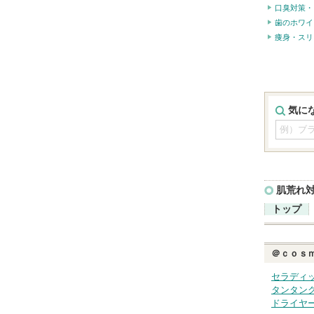
口臭対策・
歯のホワイ
痩身・スリ
気に
肌荒れ
トップ
＠ｃｏｓ
セラディ
タンタン
ドライヤ