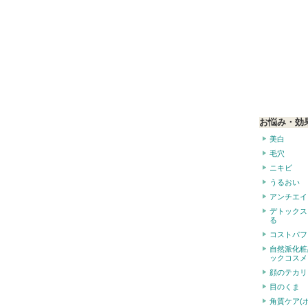
お悩み・効
美白
毛穴
ニキビ
うるおい
アンチエイ
デトックス
る
コストパフ
自然派化粧
ックコスメ
顔のテカリ
目のくま
角質ケア(