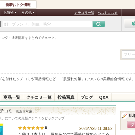
新着おトク情報
お買物
その他
カテゴリ一覧
ベストコスメ
キング・通販情報をまとめてチェック。
グを付けたクチコミや商品情報など、「
肌荒れ対策
」についての美容総合情報です
商品一覧
クチコミ一覧
投稿写真
ブログ
Q&A
チコミ
肌荒れ対策
肌
策
」についての最新クチコミをピックアップ！
6
2026/7/29 11:08:52
１袋３０本入り。 個包装なので手軽に飲めるところ