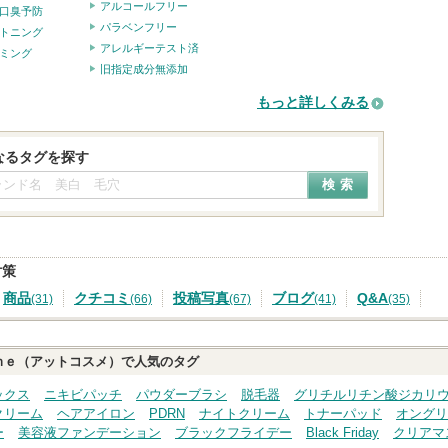
アルコールフリー
口臭予防
パラベンフリー
トニング
アレルギーテスト済
ミング
旧指定成分無添加
もっと詳しくみる
なるタグを探す
対策
商品
クチコミ
投稿写真
ブログ
Q&A
(31)
(66)
(67)
(41)
(35)
ｍｅ（アットコスメ）で人気のタグ
ックス
ニキビパッチ
パウダーブラシ
脱毛器
グリチルリチン酸ジカリ
クリーム
ヘアアイロン
PDRN
ナイトクリーム
トナーパッド
オングリ
ー
美容液ファンデーション
ブラックフライデー
Black Friday
クリアマ