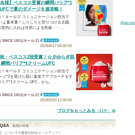
0名様】ベスコス受賞の瞬間バリア*1
UFCで夏のダメージを速攻略！
は！キールズ コミュニケーション担当で
よいよ夏本番！じりじりと照りつける太陽、
@atco
歩室内に入れば冷房による乾燥・・…
’S SINCE 1851(キールズ)
オフィシャ
2026/6/17 00:00:00
ル
祝・ベスコス2冠受賞！☆彡ゆらぎ肌
！瞬間バリア*1クリームUFC
は！キールズ コミュニケーション担当で
ージ*2を受けた肌に速攻でアプローチをす
リア*1クリーム UFC」から、…
’S SINCE 1851(キールズ)
オフィシャ
2026/5/20 12:00:00
ル
ブログをもっとみる
（41件）
Q&A
肌荒れ対策
策
」についての最新Q&Aをピックアップ！