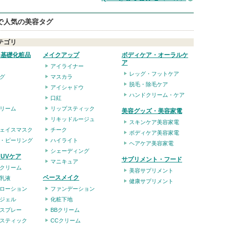
eで人気の美容タグ
テゴリ
・基礎化粧品
メイクアップ
ボディケア・オーラルケ
ア
アイライナー
レッグ・フットケア
グ
マスカラ
脱毛・除毛ケア
アイシャドウ
ハンドクリーム・ケア
口紅
リーム
リップスティック
美容グッズ・美容家電
リキッドルージュ
スキンケア美容家電
ェイスマスク
チーク
ボディケア美容家電
・ピーリング
ハイライト
ヘアケア美容家電
シェーディング
UVケア
サプリメント・フード
マニキュア
クリーム
美容サプリメント
ベースメイク
乳液
健康サプリメント
ローション
ファンデーション
ジェル
化粧下地
スプレー
BBクリーム
スティック
CCクリーム