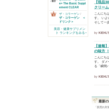
【現品3
e+ The Basic Suppl
クリーム
ement CLEAR
こんにち
ザ・コラーゲン
/
す。 い
ザ・コラーゲン ＜
ドリンク＞
そして一
美容・健康サプリメン
ト ランキングをみる
by
KIEHL
【速報】
の味方 
こんにち
す。 ダメ
る「瞬間バ
by
KIEHL
最新の
「
肌荒れ対