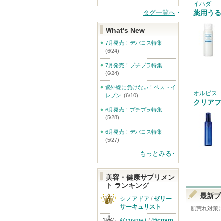
イハダ
タグ一覧へ
薬用うる
What's New
7月発売！デパコス特集
(6/24)
7月発売！プチプラ特集
(6/24)
紫外線に負けない！ベストイ
オルビス
レブン
(6/10)
クリアフ
6月発売！プチプラ特集
(5/28)
6月発売！デパコス特集
(5/27)
もっとみる
美容・健康サプリメン
ト ランキング
最新ブ
シノアドア
/
ゼリー
サーキュリスト
肌荒れ対策
@cosme+
/
@cosm