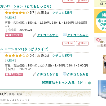
Like
Have
り
おいローション（とてもしっとり）
登
5.7
25.1pt
クチコミ
328
件
録
[
化粧水
]
さ
容量・税込価格：150mL・1,320円 / 180mL・1,650円 (編集部調
べ)
れ
発売日：2026/2/21
て
クチコミをする
クチコミをみる
ショッピン
い
Like
Have
【毎月
グサイトへ
ま
ル ローションL(さっぱりタイプ)
す
5.0
15.3pt
クチコミ
293
件
[
化粧水
]
容量・税込価格：180ml(つめかえ用)・1,430円 / 180ml・1,650円
発売日：2022/3/23
クチコミをする
クチコミをみる
ショッピン
関連商品をもっとみる
（31件）
グサイトへ
ログ
肌荒れ対策
に関するブログをチェック！