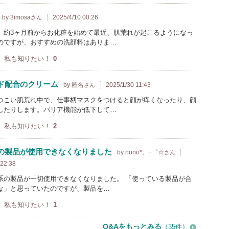
by 3imosa
2025/4/10 00:26
さん
。約3ヶ月前からお化粧を始めて最近、肌荒れが起こるようになっ
のですが、おすすめの洗顔料はありま…
私も知りたい！
0
ド配合のクリーム
by 匿名
2025/1/30 11:43
さん
つこい肌荒れ中で、仕事柄マスクをつけると顔が痒くなったり、顔
したりします。バリア機能が低下して…
私も知りたい！
2
の製品が使用できなくなりました
by nono*。+゜☆
さん
 22:38
系の製品が一切使用できなくなりました。 「使っている製品が合
な」と思っていたのですが、製品を…
私も知りたい！
1
Q&Aをもっとみる
（35件）