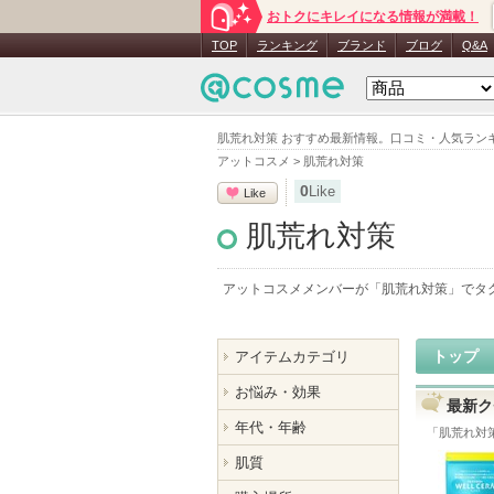
おトクにキレイになる情報が満載！
TOP
ランキング
ブランド
ブログ
Q&A
肌荒れ対策 おすすめ最新情報。口コミ・人気ラン
アットコスメ
>
肌荒れ対策
0
Like
Like
肌荒れ対策
アットコスメメンバーが「
肌荒れ対策
」でタ
トップ
アイテムカテゴリ
お悩み・効果
最新ク
年代・年齢
「
肌荒れ対
肌質