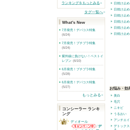
ランキングをもっとみる
日焼け止め
日焼け止め
タグ一覧へ
日焼け止め
日焼け止め
What's New
日焼け止め
7月発売！デパコス特集
日焼け止め
(6/24)
7月発売！プチプラ特集
(6/24)
紫外線に負けない！ベストイ
レブン
(6/10)
6月発売！プチプラ特集
(5/28)
6月発売！デパコス特集
(5/27)
お悩み・効
もっとみる
美白
毛穴
ニキビ
コンシーラー ランキ
ング
うるおい
アンチエイ
ディオール
/
デ
デトックス
る