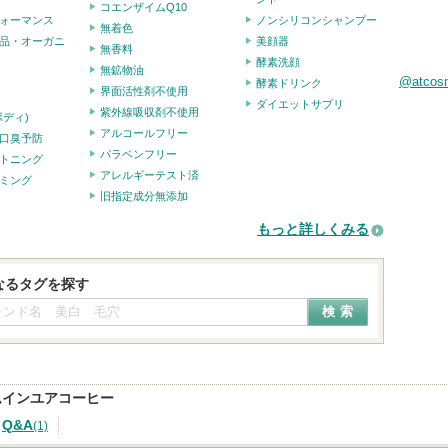
コエンザイムQ10
ォーマンス
ノンシリコンシャンプー
無着色
品・オーガニ
美顔器
無香料
酵素洗顔
無鉱物油
@atco
酵素ドリンク
界面活性剤不使用
ダイエットサプリ
紫外線吸収剤不使用
ボディ)
アルコールフリー
口臭予防
パラベンフリー
トニング
アレルギーテスト済
ミング
旧指定成分無添加
もっと詳しくみる
なるタグを探す
ムインユアコーヒー
Q&A
(1)