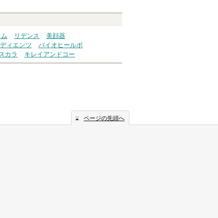
ウム
リデンス
美顔器
ディエンツ
バイオヒールボ
スカラ
キレイアンドコー
ページの先頭へ