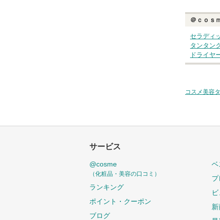
＠ｃｏｓ
セラディ
タンタン
ドライヤ
コスメ美容
サービス
@cosme
ベ
（化粧品・美容の口コミ）
プ
ランキング
ビ
ポイント・クーポン
新
ブログ