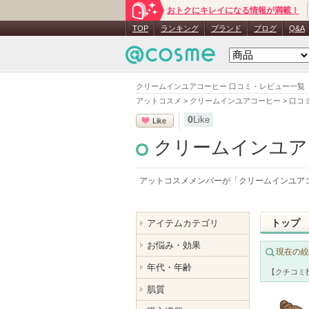
おトクにキレイになる情報が満載！
TOP
ランキング
ブランド
ブログ
Q&A
クリームインユアコーヒー 口コミ・レビュー一覧
アットコスメ
>
クリームインユアコーヒー
>
口コ
0
Like
Like
クリームインユア
アットコスメメンバーが「
クリームインユア
トップ
アイテムカテゴリ
お悩み・効果
現在の絞
年代・年齢
【クチコミ
肌質