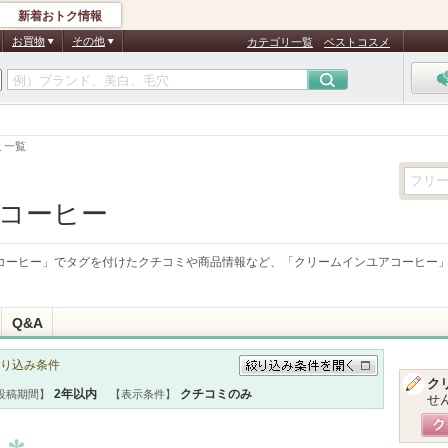
新着おトク情報
お買物
その他
カテゴリ一覧
ベストコスメ
ミ一覧
コーヒー
コーヒー
」でタグを付けたクチコミや商品情報など、「
クリームインユアコーヒー
Q&A
り込み条件
ク
絞り込み条件を開く
2年以内
クチコミのみ
投稿期間】
【表示条件】
せ