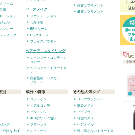
クリーム
美容サプリメント
ベースメイク
乳液
健康サプリメント
ローション
ファンデーション
ジェル
化粧下地
スプレー
BBクリーム
スティック
CCクリーム
フェイスパウダー
ヘアケア・スタイリング
シャンプー・コンディシ
【毎月
ョナー
ヘアパック・トリートメ
ント
白髪染め・ヘアカラー・
ブリーチ
果別
成分・特徴
その他人気タグ
コラーゲン
リッププランパー
ヒアルロン酸
涙袋メイク
ビタミンC
プチプラ
AHA(フルーツ酸)
韓国コスメ
ジング
プラセンタ
ヘアオイル
・代謝を上げ
レチノール
洗い流さないトリートメ
ント