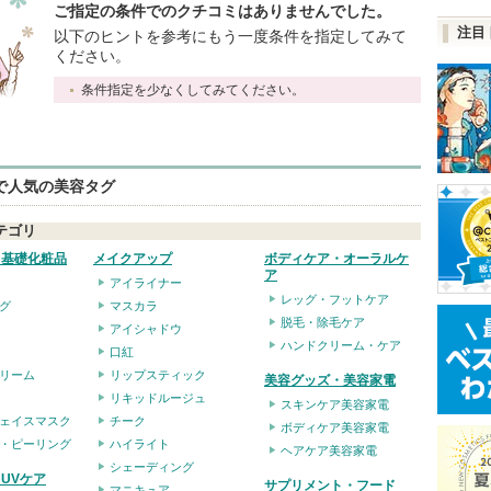
ご指定の条件でのクチコミはありませんでした。
注目
以下のヒントを参考にもう一度条件を指定してみて
ください。
条件指定を少なくしてみてください。
eで人気の美容タグ
テゴリ
・基礎化粧品
メイクアップ
ボディケア・オーラルケ
ア
アイライナー
レッグ・フットケア
グ
マスカラ
脱毛・除毛ケア
アイシャドウ
ハンドクリーム・ケア
口紅
リーム
リップスティック
美容グッズ・美容家電
リキッドルージュ
スキンケア美容家電
ェイスマスク
チーク
ボディケア美容家電
・ピーリング
ハイライト
ヘアケア美容家電
シェーディング
UVケア
サプリメント・フード
マニキュア