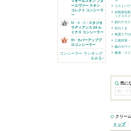
ディオールから
ィオールスキン フォ
のお知らせがあ
ーエヴァー スキン
コストパフ
ります
コレクト コンシーラ
自然派化粧
ー
ックコスメ
顔のテカリ
M・A・C
/
スタジオ
ラディアンス 24 ル
目のくま
ミナス コンシーラー
角質ケア(
tfit
/
カバーアッププ
口臭対策・
ロコンシーラー
歯のホワイ
痩身・スリ
コンシーラー ランキング
をみる
気に
クリー
トップ