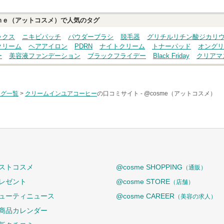
ｍｅ（アットコスメ）で人気のタグ
ックス
ニキビパッチ
パウダーブラシ
脱毛器
グリチルリチン酸ジカリ
クリーム
ヘアアイロン
PDRN
ナイトクリーム
トナーパッド
オングリ
ー
美容液ファンデーション
ブラックフライデー
Black Friday
クリアマ
タグ一覧
>
クリームインユアコーヒー
の口コミサイト -
@cosme（アットコスメ）
ストコスメ
@cosme SHOPPING
（通販）
レゼント
@cosme STORE
（店舗）
ューティニュース
@cosme CAREER
（美容の求人）
商品カレンダー