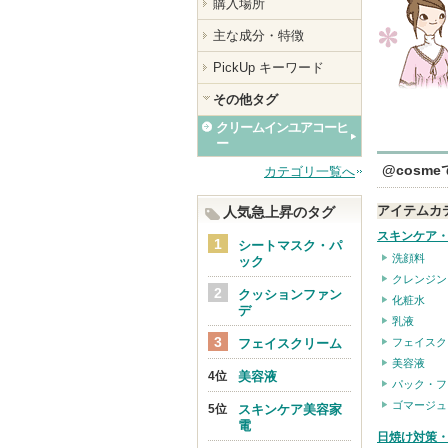
購入場所
主な成分・特徴
PickUp キーワード
その他タグ
クリームインユアコーヒ
ー
@cosm
カテゴリ一覧へ
アイテムカ
人気急上昇のタグ
スキンケア
シートマスク・パ
洗顔料
ック
クレンジン
クッションファン
化粧水
デ
乳液
フェイスクリーム
フェイスク
美容液
美容液
パック・フ
ゴマージュ
スキンケア美容家
電
日焼け対策・