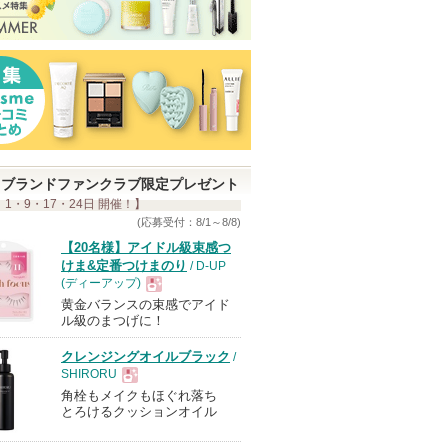
ブランドファンクラブ限定プレゼント
 1・9・17・24日 開催！】
(応募受付：8/1～8/8)
【20名様】アイドル級束感つ
けま&定番つけまのり
/ D-UP
(ディーアップ)
黄金バランスの束感でアイド
現
ル級のまつげに！
クレンジングオイルブラック
/
品
SHIRORU
角栓もメイクもほぐれ落ち
現
とろけるクッションオイル