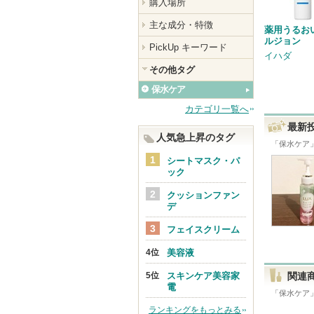
購入場所
主な成分・特徴
薬用うるお
ルジョン
PickUp キーワード
イハダ
その他タグ
保水ケア
カテゴリ一覧へ
最新
人気急上昇のタグ
「
保水ケア
シートマスク・パ
ック
クッションファン
デ
フェイスクリーム
美容液
スキンケア美容家
関連
電
「
保水ケア
ランキングをもっとみる