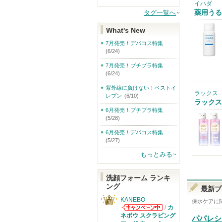
イハダ
タグ一覧へ
薬用うる
What's New
7月発売！デパコス特集
(6/24)
7月発売！プチプラ特集
(6/24)
紫外線に負けない！ベストイ
ラックス
レブン
(6/10)
ラックス
6月発売！プチプラ特集
(5/28)
6月発売！デパコス特集
(5/27)
もっとみる
洗顔フォーム ランキ
ング
最新ブ
KANEBO
保水ケア
に
/
カ
KANEBOから
ネボウ スクラビング
パパレシ