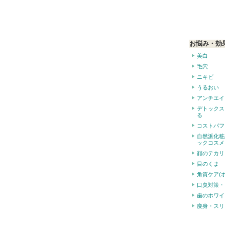
お悩み・効
美白
毛穴
ニキビ
うるおい
アンチエイ
デトックス
る
コストパフ
自然派化粧
ックコスメ
顔のテカリ
目のくま
角質ケア(
口臭対策・
歯のホワイ
痩身・スリ