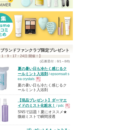
ブランドファンクラブ限定プレゼント
 1・9・17・24日 開催！】
(応募受付：8/1～8/8)
夏の暑い日も冷たく感じるク
ールミント入浴剤
/ epsomsalt s
ea crystals
夏の暑い日も冷たく感じるク
現
ールミント入浴剤
【現品プレゼント】ダーマエ
品
イドのミスト化粧水！
/ pdc
SNSで話題！夏にオススメ★
現
微細ミストで瞬間浸透
品