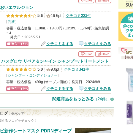
Like
Have
おいエマルジョン
5.6
16.6pt
クチコミ
223
件
[
乳液
]
容量・税込価格：110mL・1,430円 / 135mL・1,760円 (編集部調
べ)
発売日：2026/2/21
クチコミをする
クチコミをみる
ショッピン
Like
Have
グサイトへ
【毎月
 バスグロウ リペア＆シャイン シャンプー/トリートメント
5.0
9.0pt
クチコミ
341
件
[
シャンプー・コンディショナー
]
容量・税込価格：490g (オープン価格)
発売日：2024/9/9
クチコミをする
クチコミをみる
ショッピン
関連商品をもっとみる
（24件）
グサイトへ
ログ
保水ケア
関するブログをチェック！
ピ新作シートマスク PDRNディープ