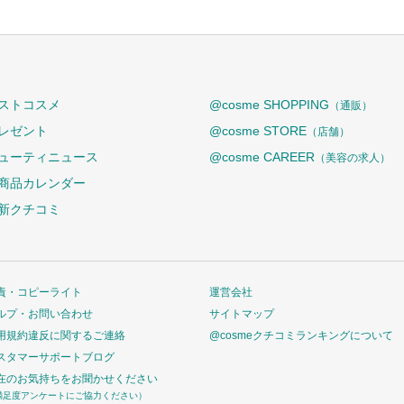
ストコスメ
@cosme SHOPPING
（通販）
レゼント
@cosme STORE
（店舗）
ューティニュース
@cosme CAREER
（美容の求人）
商品カレンダー
新クチコミ
責・コピーライト
運営会社
ルプ・お問い合わせ
サイトマップ
用規約違反に関するご連絡
@cosmeクチコミランキングについて
スタマーサポートブログ
在のお気持ちをお聞かせください
満足度アンケートにご協力ください）