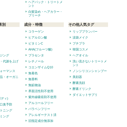
ヘアパック・トリートメ
ント
白髪染め・ヘアカラー・
ブリーチ
果別
成分・特徴
その他人気タグ
コラーゲン
リッププランパー
ヒアルロン酸
涙袋メイク
ビタミンC
プチプラ
AHA(フルーツ酸)
韓国コスメ
ジング
プラセンタ
ヘアオイル
・代謝を上げ
レチノール
洗い流さないトリートメ
ント
コエンザイムQ10
ォーマンス
ノンシリコンシャンプー
無着色
品・オーガニ
美顔器
無香料
酵素洗顔
無鉱物油
酵素ドリンク
界面活性剤不使用
ダイエットサプリ
紫外線吸収剤不使用
ボディ)
アルコールフリー
口臭予防
パラベンフリー
トニング
アレルギーテスト済
ミング
旧指定成分無添加