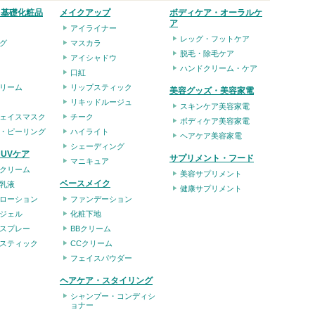
・基礎化粧品
メイクアップ
ボディケア・オーラルケ
ア
アイライナー
レッグ・フットケア
グ
マスカラ
脱毛・除毛ケア
アイシャドウ
ハンドクリーム・ケア
口紅
リーム
リップスティック
美容グッズ・美容家電
リキッドルージュ
スキンケア美容家電
ェイスマスク
チーク
ボディケア美容家電
・ピーリング
ハイライト
ヘアケア美容家電
シェーディング
UVケア
サプリメント・フード
マニキュア
クリーム
美容サプリメント
ベースメイク
乳液
健康サプリメント
ローション
ファンデーション
ジェル
化粧下地
スプレー
BBクリーム
スティック
CCクリーム
フェイスパウダー
ヘアケア・スタイリング
シャンプー・コンディシ
ョナー