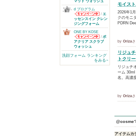
のお知らせがあ
マッド ウォッシュ
モイスト
ります
d プログラム
2026年
/
エ
クのモニター
d プログラムか
ッセンスイン クレン
PDRN De
らのお知らせが
ジングフォーム
あります
ONE BY KOSE
/
ポ
ONE BY KOSE
by
Oriza
さ
アクリア スクラブ
からのお知らせ
ウォッシュ
があります
リジュチオ
洗顔フォーム ランキング
トクリー
をみる
リジュチオ
ーム 30
名。高濃
by
Oriza
さ
@cosm
アイテムカ