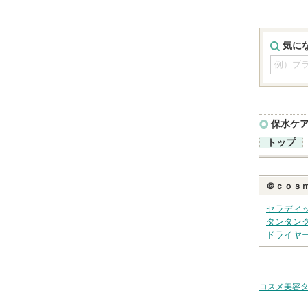
気に
保水ケ
トップ
＠ｃｏｓ
セラディ
タンタン
ドライヤ
コスメ美容