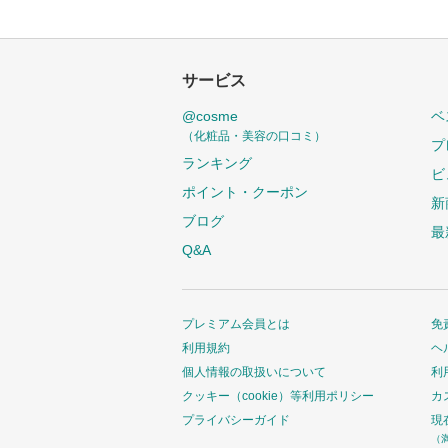
サービス
@cosme
ベ
（化粧品・美容の口コミ）
プ
ランキング
ビ
ポイント・クーポン
新
ブログ
最
Q&A
プレミアム会員とは
免
利用規約
ヘ
個人情報の取扱いについて
利
クッキー（cookie）等利用ポリシー
カ
プライバシーガイド
現
（