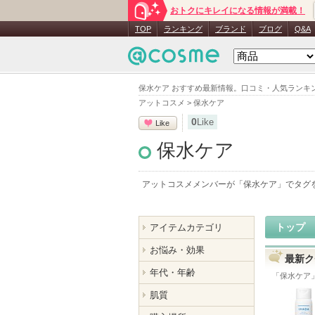
おトクにキレイになる情報が満載！
TOP
ランキング
ブランド
ブログ
Q&A
保水ケア おすすめ最新情報。口コミ・人気ランキ
アットコスメ
>
保水ケア
0
Like
Like
保水ケア
アットコスメメンバーが「
保水ケア
」でタグ
トップ
アイテムカテゴリ
お悩み・効果
最新ク
年代・年齢
「
保水ケア
肌質