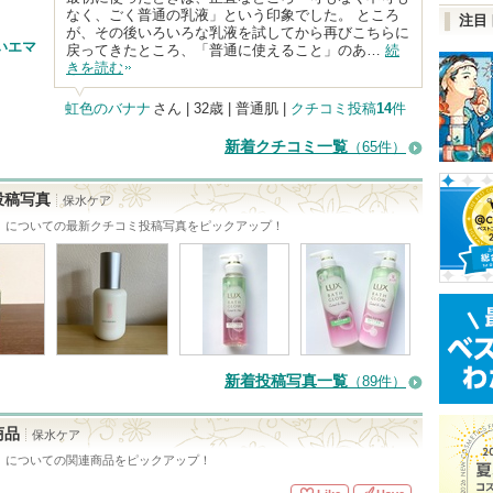
なく、ごく普通の乳液」という印象でした。 ところ
注目
が、その後いろいろな乳液を試してから再びこちらに
いエマ
戻ってきたところ、「普通に使えること」のあ…
続
きを読む
虹色のバナナ
さん
| 32歳 | 普通肌 |
クチコミ投稿
14
件
新着クチコミ一覧
（65件）
投稿写真
保水ケア
」についての最新クチコミ投稿写真をピックアップ！
新着投稿写真一覧
（89件）
商品
保水ケア
」についての関連商品をピックアップ！