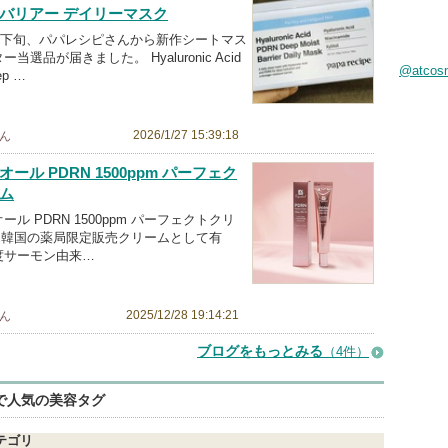
バリアー デイリーマスク
1月下旬、パパレシピさんから新作シートマス
当選品が届きました。 Hyaluronic Acid
@atco
ep …
2026/1/27 15:39:18
ん
ール PDRN 1500ppm パーフェク
ム
ール PDRN 1500ppm パーフェクトクリ
ml 韓国の薬局限定販売クリームとして有
度サーモン由来…
2025/12/28 19:14:21
ん
ブログをもっとみる
（4件）
eで人気の美容タグ
テゴリ