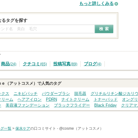
もっと詳しくみる
なるタグを探す
ア
商品
クチコミ
投稿写真
ブログ
(24)
(65)
(89)
(4)
ｍｅ（アットコスメ）で人気のタグ
ックス
ニキビパッチ
パウダーブラシ
脱毛器
グリチルリチン酸ジカリ
クリーム
ヘアアイロン
PDRN
ナイトクリーム
トナーパッド
オングリ
ー
美容液ファンデーション
ブラックフライデー
Black Friday
クリアマ
タグ一覧
>
保水ケア
の口コミサイト -
@cosme（アットコスメ）