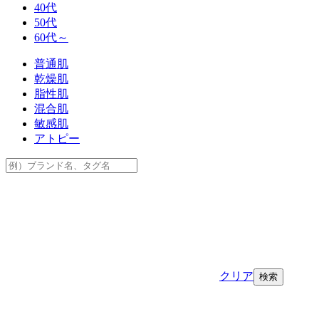
40代
50代
60代～
普通肌
乾燥肌
脂性肌
混合肌
敏感肌
アトピー
クリア