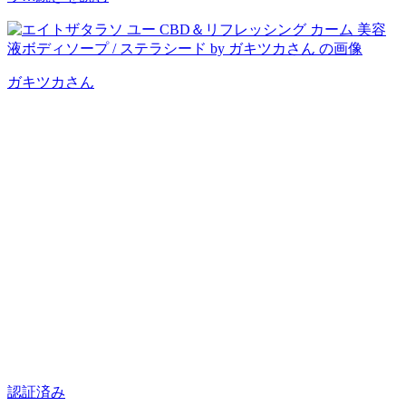
ガキツカ
さん
認証済み