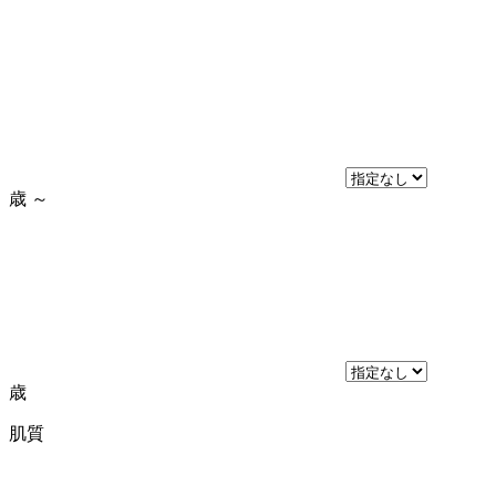
歳
～
歳
肌質