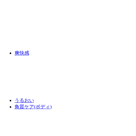
爽快感
うるおい
角質ケア(ボディ)