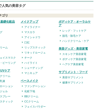
eで人気の美容タグ
テゴリ
・基礎化粧品
メイクアップ
ボディケア・オーラルケ
ア
アイライナー
レッグ・フットケア
グ
マスカラ
脱毛・除毛ケア
アイシャドウ
ハンドクリーム・ケア
口紅
リーム
リップスティック
美容グッズ・美容家電
リキッドルージュ
スキンケア美容家電
ェイスマスク
チーク
ボディケア美容家電
・ピーリング
ハイライト
ヘアケア美容家電
シェーディング
UVケア
サプリメント・フード
マニキュア
クリーム
美容サプリメント
ベースメイク
乳液
健康サプリメント
ローション
ファンデーション
ジェル
化粧下地
スプレー
BBクリーム
スティック
CCクリーム
フェイスパウダー