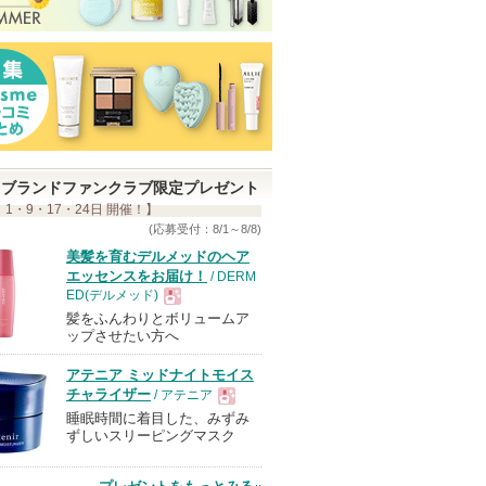
ブランドファンクラブ限定プレゼント
 1・9・17・24日 開催！】
(応募受付：8/1～8/8)
美髪を育むデルメッドのヘア
エッセンスをお届け！
/ DERM
ED(デルメッド)
髪をふんわりとボリュームア
現
ップさせたい方へ
アテニア ミッドナイトモイス
品
チャライザー
/ アテニア
睡眠時間に着目した、みずみ
現
ずしいスリーピングマスク
品