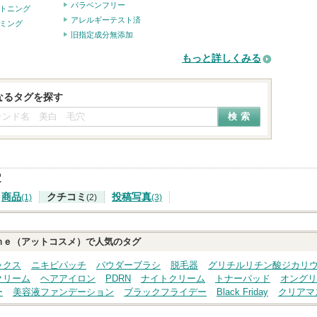
パラベンフリー
トニング
アレルギーテスト済
ミング
旧指定成分無添加
もっと詳しくみる
なるタグを探す
定
商品
クチコミ
投稿写真
(1)
(2)
(3)
ｍｅ（アットコスメ）で人気のタグ
ックス
ニキビパッチ
パウダーブラシ
脱毛器
グリチルリチン酸ジカリ
クリーム
ヘアアイロン
PDRN
ナイトクリーム
トナーパッド
オングリ
ー
美容液ファンデーション
ブラックフライデー
Black Friday
クリアマ