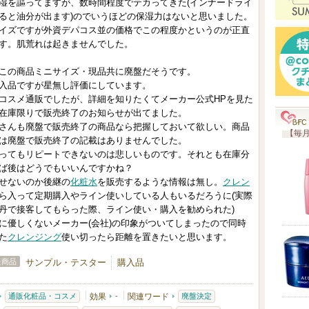
湿を謳ってますが、数時間程度でテカってきた(インナードライ
入
ると油分が出ます)のでいうほどの保湿力はないと思いました。
り
イズですが外資デパコス並の価格でこの程度かというのが正直
登
す。肌荒れは起きませんでした。
録
この商品ミニサイズ・現品共に廃盤だそうです。
さ
入品ですが星無し評価にしています。
れ
コスメ通販でしたが、詳細を知りたくてメーカー公式HPを見た
て
在庫限りで販売終了のお知らせが出てました。
さんも廃盤で販売終了の商品なら把握しておいて欲しい。商品
い
【毎月
は廃盤で販売終了の記載はありませんでした。
ま
ってもリピートできないのは悲しいものです。それとも在庫分
す
ば後はどうでもいいんですかね？
せないのか後継の
化粧水
を販売するような情報は無し。
クレン
ら入って定期購入やライン使いしている人もいるだろうに(実際
丹で接客してもらった際、ライン使い・購入を勧められた)
に優しくないメーカー(会社)の印象がついてしまったので同時
た
クレンジング
使い切ったら距離を置きたいと思います。
た商品
サンプル・テスター
購入品
通販化粧品・コスメ
効果
-
関連ワード
廃盤決定