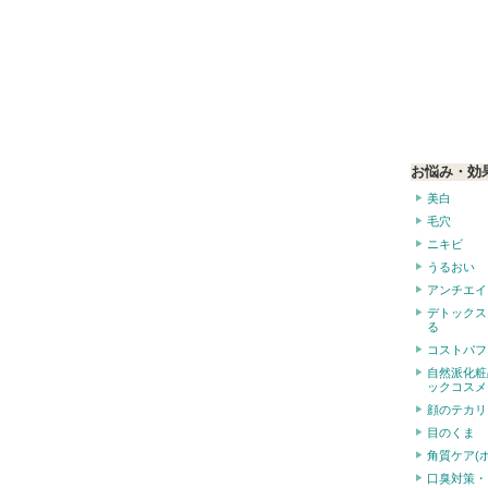
お悩み・効
美白
毛穴
ニキビ
うるおい
アンチエイ
デトックス
る
コストパフ
自然派化粧
ックコスメ
顔のテカリ
目のくま
角質ケア(
口臭対策・