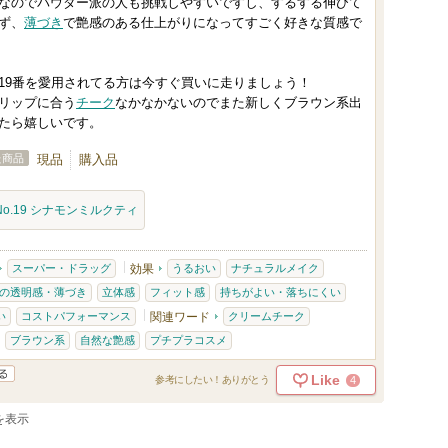
気
なのでパウダー派の人も挑戦しやすいですし、するする伸びて
ず、
薄づき
で艶感のある仕上がりになってすごく好きな質感で
に
入
り
19番を愛用されてる方は今すぐ買いに走りましょう！
リップに合う
チーク
なかなかないのでまた新しくブラウン系出
登
たら嬉しいです。
録
さ
た商品
現品
購入品
れ
No.19 シナモンミルクティ
て
い
ま
スーパー・ドラッグ
効果
うるおい
ナチュラルメイク
す
の透明感・薄づき
立体感
フィット感
持ちがよい・落ちにくい
い
コストパフォーマンス
関連ワード
クリームチーク
ブラウン系
自然な艶感
プチプラコスメ
Like
4
参考にしたい！ありがとう
件を表示