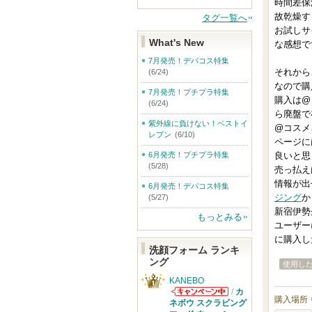
時間差保
故乾燥す
タグ一覧へ
お試しサ
What's New
な感想で
7月発売！デパコス特集
それから
(6/24)
なので購
7月発売！プチプラ特集
購入は@
(6/24)
ら廃盤で
紫外線に負けない！ベストイ
@コスメ
レブン
(6/10)
ページに
6月発売！プチプラ特集
良いと思
(5/28)
売っ払え
情報が出
6月発売！デパコス特集
ジング
か
(5/27)
新宿伊勢
もっとみる
ユーザー
に購入し
洗顔フォーム ランキ
ング
使用し
KANEBO
/
カ
購入場所
KANEBOから
ネボウ スクラビング