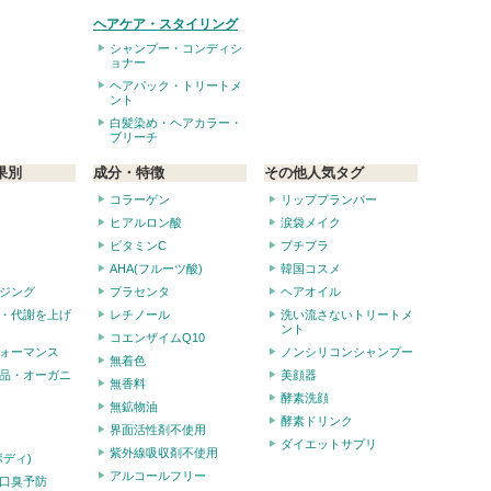
ヘアケア・スタイリング
シャンプー・コンディシ
ョナー
ヘアパック・トリートメ
ント
白髪染め・ヘアカラー・
ブリーチ
果別
成分・特徴
その他人気タグ
コラーゲン
リッププランパー
ヒアルロン酸
涙袋メイク
ビタミンC
プチプラ
AHA(フルーツ酸)
韓国コスメ
ジング
プラセンタ
ヘアオイル
・代謝を上げ
レチノール
洗い流さないトリートメ
ント
コエンザイムQ10
ォーマンス
ノンシリコンシャンプー
無着色
品・オーガニ
美顔器
無香料
酵素洗顔
無鉱物油
酵素ドリンク
界面活性剤不使用
ダイエットサプリ
紫外線吸収剤不使用
ボディ)
アルコールフリー
口臭予防