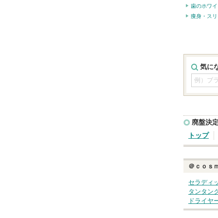
歯のホワイ
痩身・スリ
気に
廃盤決
トップ
＠ｃｏｓ
セラディ
タンタン
ドライヤ