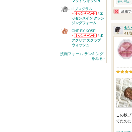
のお知らせがあ
マッド ウォッシュ
香り強め
ります
d プログラム
/
エ
d プログラムか
ッセンスイン クレン
らのお知らせが
ジングフォーム
あります
せい
ONE BY KOSE
41歳
/
ポ
ONE BY KOSE
アクリア スクラブ
からのお知らせ
ウォッシュ
があります
洗顔フォーム ランキング
をみる
この秋ブ
てたのに