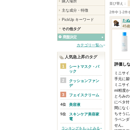
購入場所
並び替え：
主な成分・特徴
2件中 1-2
PickUp キーワード
たぬ
45歳
その他タグ
廃盤決定
カテゴリ一覧へ
人気急上昇のタグ
評価し
シートマスク・パ
ック
ミニサイ
手元に届
クッションファン
ミニサイ
デ
ml程度
フェイスクリーム
とろみの
にベタ付
美容液
間になく
ちそうに
スキンケア美容家
電
ラベンダ
せん。
ランキングをもっとみる