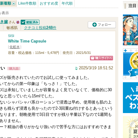
新着順
Like件数順
おすすめ度
年代順
注目
件を表示
き嫁
さん
フォロー
認証済
2
248
敏感肌
クチコミ投稿
件
5
SISI
White Time Capsule
人
[
化粧水
]
以
容量・税込価格：115ml・5,478円
発売日：2021/5/31
上
ショッピン
の
2025/3/19 18:51:52
ない
購入品
グサイトへ
メ
ズが販売されていたのでお試しに使ってみました。
ン
いてからの第一印象は「ちっさ！」でした。
ズは承知していましたが容量をよく見ていなくて、価格的に30
バ
かなと思っていたら15mlでした。
ー
ないシャバシャバ系ローションで浸透は早め。使用後も肌の上
に
きも残らず浸透も良かったので2-3回重ね付けするとあっという
なります。朝晩使用で3日目ですが残り半量以下なので1週間も
お
ありません。
気
ー？精油の香りがかなり強いので苦手な方にはおすすめできま
に