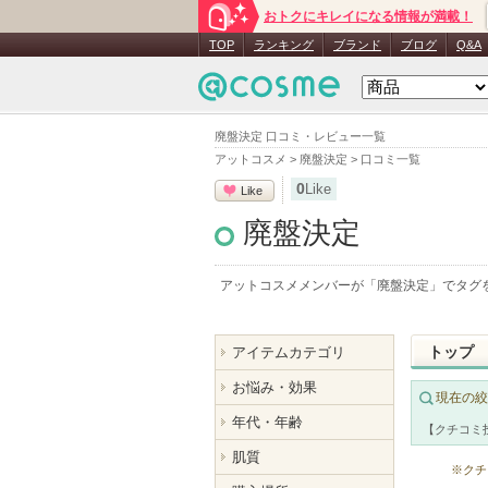
おトクにキレイになる情報が満載！
TOP
ランキング
ブランド
ブログ
Q&A
廃盤決定 口コミ・レビュー一覧
アットコスメ
>
廃盤決定
>
口コミ一覧
0
Like
Like
廃盤決定
アットコスメメンバーが「
廃盤決定
」でタグ
トップ
アイテムカテゴリ
お悩み・効果
現在の絞
年代・年齢
【クチコミ
肌質
※クチ