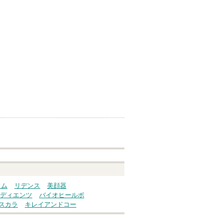
ウム
リデンス
美顔器
ディエンツ
バイオヒールボ
スカラ
キレイアンドコー