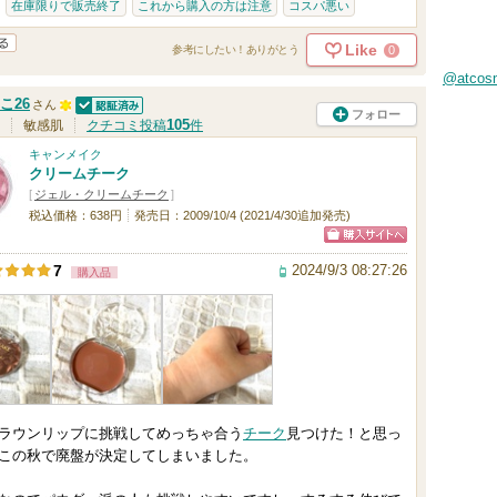
在庫限りで販売終了
これから購入の方は注意
コスパ悪い
Like
0
参考にしたい！ありがとう
@atco
こ26
さん
フォロー
認証済
1
105
敏感肌
クチコミ投稿
件
0
キャンメイク
クリームチーク
0
[
ジェル・クリームチーク
]
人
税込価格：638円
発売日：2009/10/4 (2021/4/30追加発売)
以
ショッピン
上
2024/9/3 08:27:26
7
購入品
グサイトへ
の
メ
ン
バ
ー
ラウンリップに挑戦してめっちゃ合う
チーク
見つけた！と思っ
に
この秋で廃盤が決定してしまいました。
お