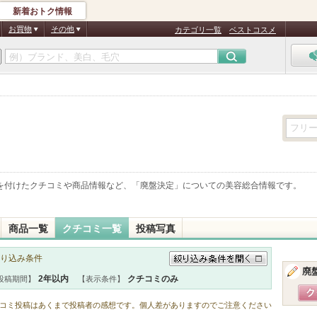
新着おトク情報
お買物
その他
カテゴリ一覧
ベストコスメ
を付けたクチコミや商品情報など、「
廃盤決定
」についての美容総合情報です。
商品一覧
クチコミ一覧
投稿写真
り込み条件
廃
絞り込み条件を開く
2年以内
クチコミのみ
投稿期間】
【表示条件】
コミ投稿はあくまで投稿者の感想です。個人差がありますのでご注意ください