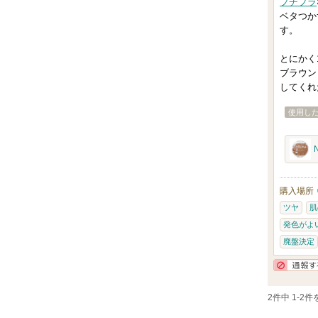
プチプラ
ベタつか
す。
とにかく
ブラウン
してくれ
使用し
購入場所
ツヤ
肌
発色がよ
廃盤決定
2件中 1-2