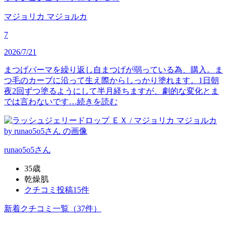
マジョリカ マジョルカ
7
2026/7/21
まつげパーマを繰り返し自まつげが弱っている為、購入。ま
つ毛のカーブに沿って生え際からしっかり塗れます。1日朝
夜2回ずつ塗るようにして半月経ちますが、劇的な変化とま
では言わないです…
続きを読む
runao5o5
さん
35歳
乾燥肌
クチコミ投稿15件
新着クチコミ一覧
（37件）