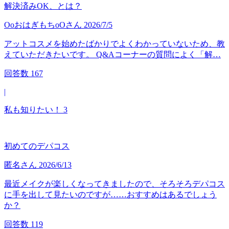
解決済みOK、とは？
OoおはぎもちoO
さん
2026/7/5
アットコスメを始めたばかりでよくわかっていないため、教
えていただきたいです。 Q&Aコーナーの質問によく「解…
回答数
167
|
私も知りたい！
3
初めてのデパコス
匿名
さん
2026/6/13
最近メイクが楽しくなってきましたので、そろそろデパコス
に手を出して見たいのですが……おすすめはあるでしょう
か？
回答数
119