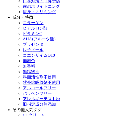
口臭対策・口臭予防
歯のホワイトニング
痩身・スリミング
成分・特徴
コラーゲン
ヒアルロン酸
ビタミンC
AHA(フルーツ酸)
プラセンタ
レチノール
コエンザイムQ10
無着色
無香料
無鉱物油
界面活性剤不使用
紫外線吸収剤不使用
アルコールフリー
パラベンフリー
アレルギーテスト済
旧指定成分無添加
その他人気タグ
CCクリーム