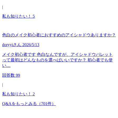
|
私も知りたい！
5
色白のメイク初心者におすすめのアイシャドウありますか？
doryyi
さん
2026/5/13
メイク初心者です 色白なんですが、アイシャドウパレット
って最初はどんなものを選べばいいですか？ 初心者でも使
い…
回答数
99
|
私も知りたい！
2
Q&Aをもっとみる
（701件）