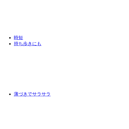
時短
持ち歩きにも
薄づきでサラサラ