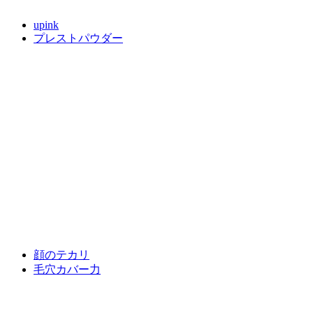
upink
プレストパウダー
顔のテカリ
毛穴カバー力