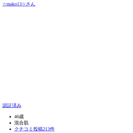
☆mako13☆
さん
認証済み
46歳
混合肌
クチコミ投稿213件