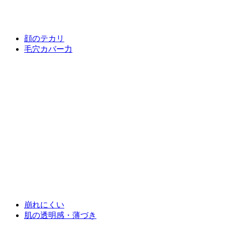
顔のテカリ
毛穴カバー力
崩れにくい
肌の透明感・薄づき