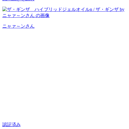
ニャァ～ン
さん
認証済み