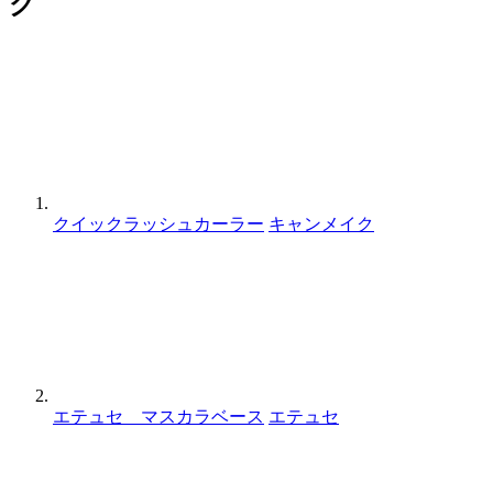
グ
クイックラッシュカーラー
キャンメイク
エテュセ マスカラベース
エテュセ