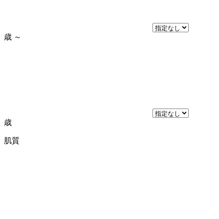
歳
～
歳
肌質