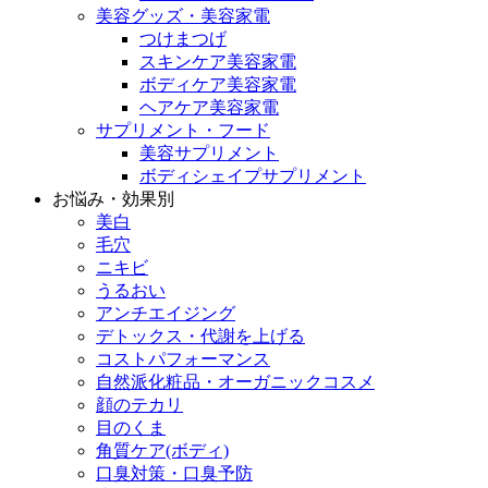
美容グッズ・美容家電
つけまつげ
スキンケア美容家電
ボディケア美容家電
ヘアケア美容家電
サプリメント・フード
美容サプリメント
ボディシェイプサプリメント
お悩み・効果別
美白
毛穴
ニキビ
うるおい
アンチエイジング
デトックス・代謝を上げる
コストパフォーマンス
自然派化粧品・オーガニックコスメ
顔のテカリ
目のくま
角質ケア(ボディ)
口臭対策・口臭予防