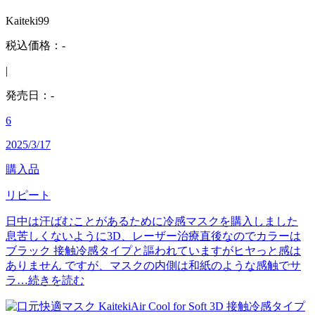
Kaiteki99
税込価格：-
|
発売日：-
6
2025/3/17
購入品
リピート
日中は汗ばむことがあるために冷感マスクを購入しました
息苦しくないように3D、レーザー治療直後なのでカラーは
ブラック 接触冷感タイプと謳われていますがヒヤっと感は
ありません ですが、マスクの内側は和紙のような感触でサ
ラ…
続きを読む