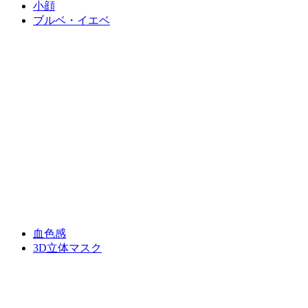
小顔
ブルベ・イエベ
血色感
3D立体マスク