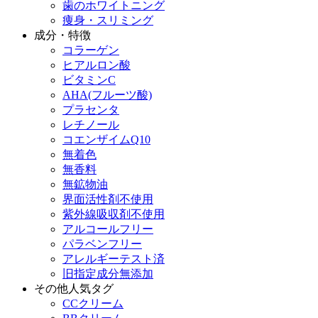
歯のホワイトニング
痩身・スリミング
成分・特徴
コラーゲン
ヒアルロン酸
ビタミンC
AHA(フルーツ酸)
プラセンタ
レチノール
コエンザイムQ10
無着色
無香料
無鉱物油
界面活性剤不使用
紫外線吸収剤不使用
アルコールフリー
パラベンフリー
アレルギーテスト済
旧指定成分無添加
その他人気タグ
CCクリーム