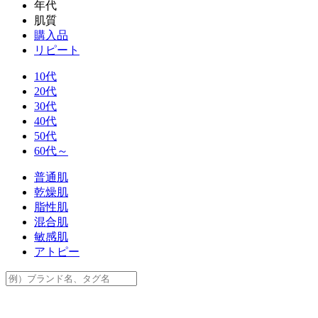
年代
肌質
購入品
リピート
10代
20代
30代
40代
50代
60代～
普通肌
乾燥肌
脂性肌
混合肌
敏感肌
アトピー