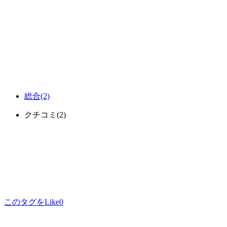
総合
(2)
クチコミ
(2)
このタグをLike
0