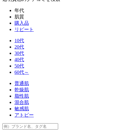
年代
肌質
購入品
リピート
10代
20代
30代
40代
50代
60代～
普通肌
乾燥肌
脂性肌
混合肌
敏感肌
アトピー