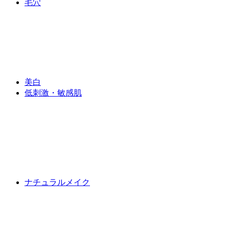
毛穴
美白
低刺激・敏感肌
ナチュラルメイク