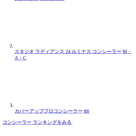
スタジオ ラディアンス 24 ルミナス コンシーラー
M・
A・C
カバーアッププロコンシーラー
tfit
コンシーラー ランキングをみる