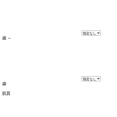
歳
～
歳
肌質