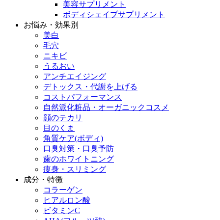
美容サプリメント
ボディシェイプサプリメント
お悩み・効果別
美白
毛穴
ニキビ
うるおい
アンチエイジング
デトックス・代謝を上げる
コストパフォーマンス
自然派化粧品・オーガニックコスメ
顔のテカリ
目のくま
角質ケア(ボディ)
口臭対策・口臭予防
歯のホワイトニング
痩身・スリミング
成分・特徴
コラーゲン
ヒアルロン酸
ビタミンC