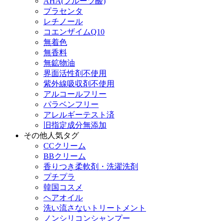
AHA(フルーツ酸)
プラセンタ
レチノール
コエンザイムQ10
無着色
無香料
無鉱物油
界面活性剤不使用
紫外線吸収剤不使用
アルコールフリー
パラベンフリー
アレルギーテスト済
旧指定成分無添加
その他人気タグ
CCクリーム
BBクリーム
香りつき柔軟剤・洗濯洗剤
プチプラ
韓国コスメ
ヘアオイル
洗い流さないトリートメント
ノンシリコンシャンプー