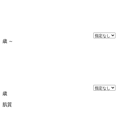
歳
～
歳
肌質