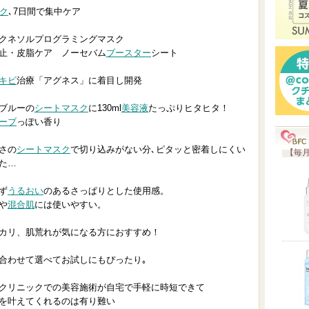
ク
､7日間で集中ケア
入
り
s アクネソルプログラミングマスク
登
止・皮脂ケア ノーセバム
ブースター
シート
録
キビ
治療「アグネス」に着目し開発
さ
れ
ブルーの
シートマスク
に130ml
美容液
たっぷりヒタヒタ！
ーブ
っぽい香り
て
い
さの
シートマスク
で切り込みがない分､ピタッと密着しにくい
【毎月
ま
た…
す
ず
うるおい
のあるさっぱりとした使用感。
や
混合肌
には使いやすい。
カリ、肌荒れが気になる方におすすめ！
合わせて選べてお試しにもぴったり｡
クリニックでの美容施術が自宅で手軽に時短できて
を叶えてくれるのは有り難い