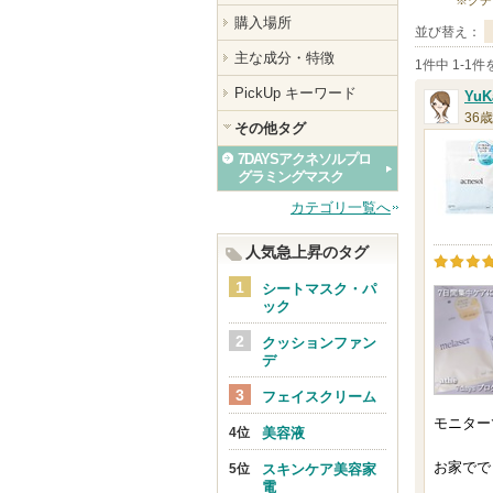
※クチ
購入場所
並び替え：
主な成分・特徴
1件中 1-1
PickUp キーワード
YuK
36歳
その他タグ
7DAYSアクネソルプロ
グラミングマスク
カテゴリ一覧へ
人気急上昇のタグ
シートマスク・パ
ック
クッションファン
デ
フェイスクリーム
モニター
美容液
お家でで
スキンケア美容家
電