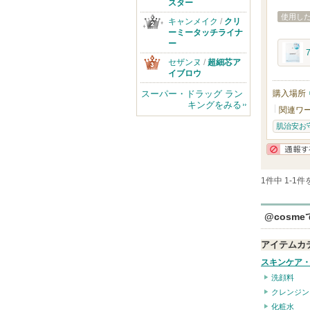
スター
使用し
キャンメイク
/
クリ
ーミータッチライナ
ー
セザンヌ
/
超細芯ア
イブロウ
スーパー・ドラッグ ラン
購入場所
キングをみる
関連ワ
肌治安お
1件中 1-1
@cosm
アイテムカ
スキンケア
洗顔料
クレンジン
化粧水