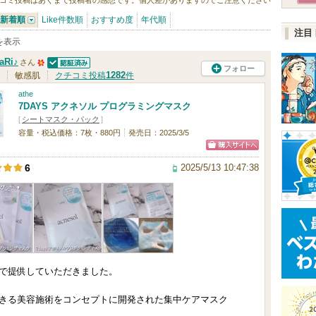
コミ投稿はあくまで投稿者の感想です。個人差がありますのでご注意ください
新着順
Like件数順
おすすめ度
年代順
注目
件を表示
aRi♪
さん
フォロー
認証済
5
1282
敏感肌
クチコミ投稿
件
0
athe
7DAYS アクネソル プログラミングマスク
人
[
シートマスク・パック
]
以
容量・税込価格：7枚・880円
発売日：2025/3/5
上
ショッピン
の
2025/5/13 10:47:38
6
グサイトへ
メ
ン
バ
ー
に
で提供していただきました。
お
気
きる美容施術をコンセプトに開発された集中ケアマスク
に