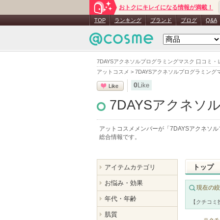
おトクにキレイになる情報が満載！
TOP
ランキング
ブランド
ブログ
Q&A
7DAYSアクネソルプログラミングマスク 口コミ
アットコスメ
>
7DAYSアクネソルプログラミング
0
Like
Like
7DAYSアクネ
アットコスメメンバーが「
7DAYSアクネソ
総合情報です。
トップ
アイテムカテゴリ
お悩み・効果
現在の絞
年代・年齢
【クチコミ
肌質