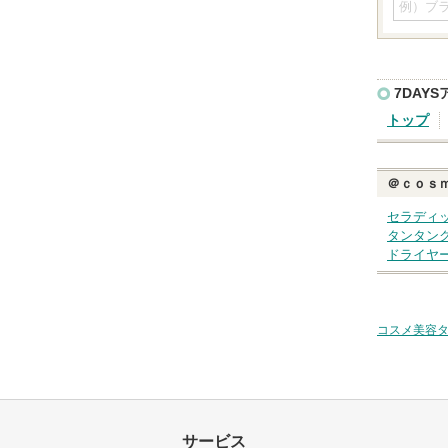
7DAY
トップ
＠ｃｏｓ
セラディ
タンタン
ドライヤ
コスメ美容
サービス