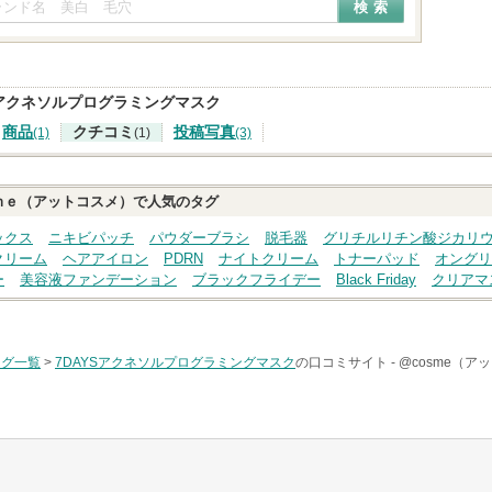
Sアクネソルプログラミングマスク
商品
クチコミ
投稿写真
(1)
(1)
(3)
ｍｅ（アットコスメ）で人気のタグ
ックス
ニキビパッチ
パウダーブラシ
脱毛器
グリチルリチン酸ジカリ
クリーム
ヘアアイロン
PDRN
ナイトクリーム
トナーパッド
オングリ
ー
美容液ファンデーション
ブラックフライデー
Black Friday
クリアマ
タグ一覧
>
7DAYSアクネソルプログラミングマスク
の口コミサイト -
@cosme（ア