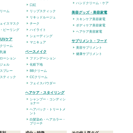
ハンドクリーム・ケア
口紅
リーム
リップスティック
美容グッズ・美容家電
リキッドルージュ
スキンケア美容家電
ェイスマスク
チーク
ボディケア美容家電
・ピーリング
ハイライト
ヘアケア美容家電
シェーディング
UVケア
サプリメント・フード
マニキュア
クリーム
美容サプリメント
ベースメイク
乳液
健康サプリメント
ローション
ファンデーション
ジェル
化粧下地
スプレー
BBクリーム
スティック
CCクリーム
フェイスパウダー
ヘアケア・スタイリング
シャンプー・コンディシ
ョナー
ヘアパック・トリートメ
ント
白髪染め・ヘアカラー・
ブリーチ
果別
成分・特徴
その他人気タグ