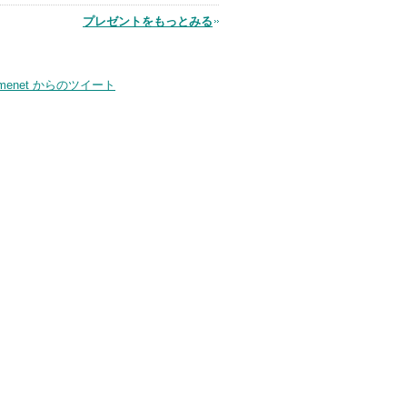
品
プレゼントをもっとみる
smenet からのツイート