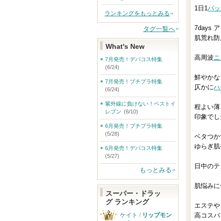
1日1
パッ
ランキングをもっとみる
7day
タグ一覧へ
肌荒れ防
What's New
高周波
ニ
7月発売！デパコス特集
(6/24)
鮮やかな
7月発売！プチプラ特集
仄かに
ハ
(6/24)
紫外線に負けない！ベストイ
程よい薄
レブン
(6/10)
印象でし
6月発売！プチプラ特集
(5/28)
ベタつか
ゆらぎ肌
6月発売！デパコス特集
(5/27)
日中のテ
もっとみる
肌悩みに
スーパー・ドラッ
グ ランキング
エステや
ケイト
/
リップモン
高コスパ