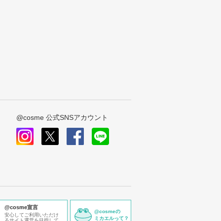
@cosme 公式SNSアカウント
instagram
x
facebook
line
@cosme宣言
@cosmeの
安心してご利用いただけ
ミカエルって？
るサイト運営を目指して