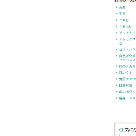
美白
毛穴
ニキビ
うるおい
アンチエイ
デトックス
る
コストパフ
自然派化粧
ックコスメ
顔のテカリ
目のくま
角質ケア(
口臭対策・
歯のホワイ
痩身・スリ
気に