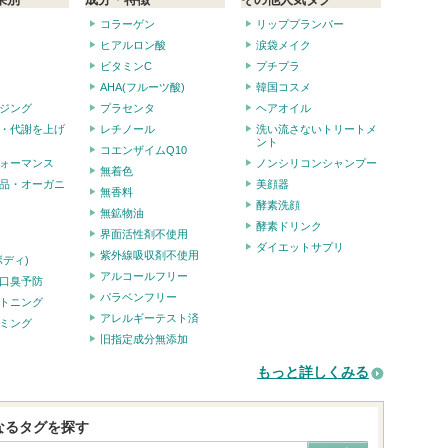
コラーゲン
リッププランパー
ヒアルロン酸
涙袋メイク
ビタミンC
プチプラ
AHA(フルーツ酸)
韓国コスメ
ジング
プラセンタ
ヘアオイル
・代謝を上げ
レチノール
洗い流さないトリートメ
ント
コエンザイムQ10
ォーマンス
ノンシリコンシャンプー
無着色
品・オーガニ
美顔器
無香料
酵素洗顔
無鉱物油
酵素ドリンク
界面活性剤不使用
ダイエットサプリ
紫外線吸収剤不使用
ボディ)
アルコールフリー
口臭予防
パラベンフリー
トニング
アレルギーテスト済
ミング
旧指定成分無添加
もっと詳しくみる
なるタグを探す