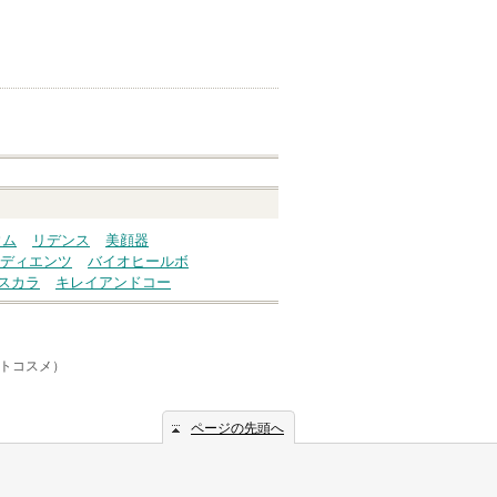
ウム
リデンス
美顔器
ディエンツ
バイオヒールボ
スカラ
キレイアンドコー
ットコスメ）
ページの先頭へ