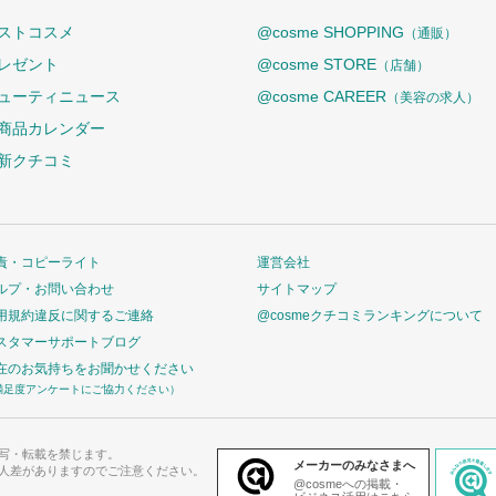
ストコスメ
@cosme SHOPPING
（通販）
レゼント
@cosme STORE
（店舗）
ューティニュース
@cosme CAREER
（美容の求人）
商品カレンダー
新クチコミ
責・コピーライト
運営会社
ルプ・お問い合わせ
サイトマップ
用規約違反に関するご連絡
@cosmeクチコミランキングについて
スタマーサポートブログ
在のお気持ちをお聞かせください
満足度アンケートにご協力ください）
写・転載を禁じます。
メーカーのみなさまへ
人差がありますのでご注意ください。
@cosmeへの掲載・