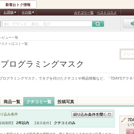
新着おトク情報
お買物
その他
カテゴリ一覧
ベストコスメ
・レビュー一覧
マスク
>
口コミ一覧
ソルプログラミングマスク
ルプログラミングマスク
」でタグを付けたクチコミや商品情報など、「
7DAYSアク
商品一覧
クチコミ一覧
投稿写真
り込み条件
7
絞り込み条件を開く
2年以内
クチコミのみ
投稿期間】
【表示条件】
い