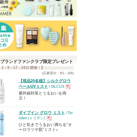
ブランドファンクラブ限定プレゼント
 1・9・17・24日 開催！】
(応募受付：8/1～8/8)
【現品20名様】シルクグロウ
ベールUVミスト
/ SILCUS
紫外線対策とうるおいを両
現
立！
品
ダイブイン グロウ ミスト
/ Tor
riden (トリデン)
ひと吹きでうるおい満ちる"オ
現
ーロラツヤ肌"ミスト♪