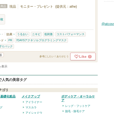
た商品
現品
モニター・プレゼント (提供元：athe)
7枚
@atco
-
効果
うるおい
ニキビ
低刺激
コストパフォーマンス
ード
PR
7DAYSアクネソルプログラミングマスク
守りパック
Like
0
参考にしたい！ありがとう
件を表示
eで人気の美容タグ
テゴリ
・基礎化粧品
メイクアップ
ボディケア・オーラルケ
ア
アイライナー
レッグ・フットケア
グ
マスカラ
脱毛・除毛ケア
アイシャドウ